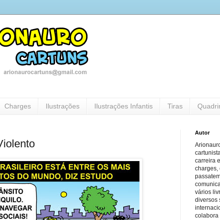
Charges
Ilustrações
Ilustrações Infantis
Tiras
Quadri
Autor
Violento
Arionauro
cartunist
carreira 
charges, 
passatem
comunicaç
vários li
diversos 
internaci
colabora 