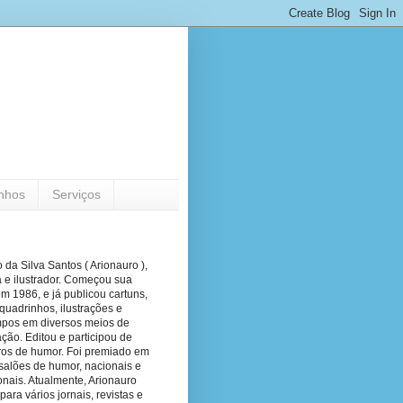
nhos
Serviços
 da Silva Santos ( Arionauro ),
a e ilustrador. Começou sua
em 1986, e já publicou cartuns,
quadrinhos, ilustrações e
pos em diversos meios de
ão. Editou e participou de
vros de humor. Foi premiado em
salões de humor, nacionais e
onais. Atualmente, Arionauro
para vários jornais, revistas e