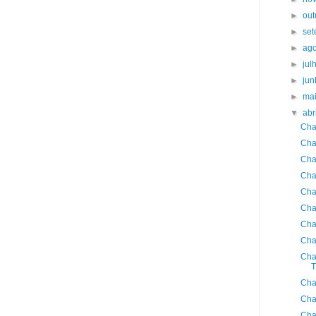
►
ou
►
se
►
ag
►
jul
►
ju
►
ma
▼
abr
Cha
Cha
Cha
Cha
Cha
Cha
Cha
Cha
Cha
T
Cha
Cha
Cha