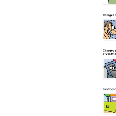
Charges 
Charges 
programa
Ilustraçõe