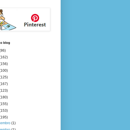
do blog
(86)
(162)
(156)
(100)
(125)
(167)
(123)
(180)
(155)
(153)
(195)
zembro
(1)
vembro
(1)