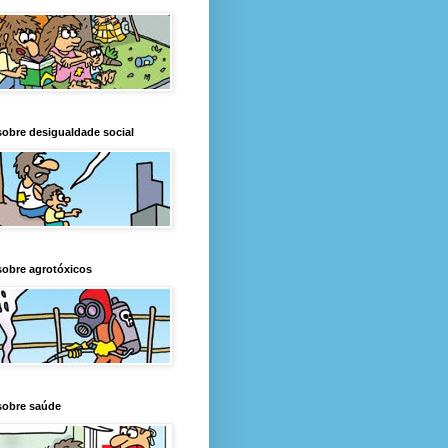
obre desigualdade social
obre agrotóxicos
sobre saúde