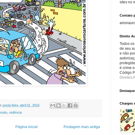
sites no
Contato 
arionaur
Direito Au
Todos os
de seu au
e não po
autorizaç
protegido
é crime e
Código Pe
Direitos A
Destaque
Charges 
s
sexta-feira, abril 01, 2016
ânsito
,
violência
Página inicial
Postagem mais antiga