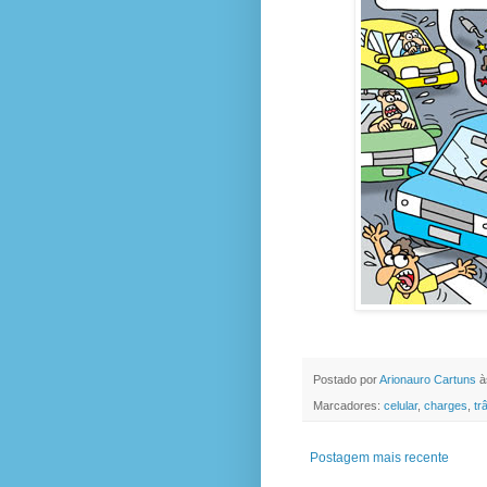
Postado por
Arionauro Cartuns
à
Marcadores:
celular
,
charges
,
tr
Postagem mais recente