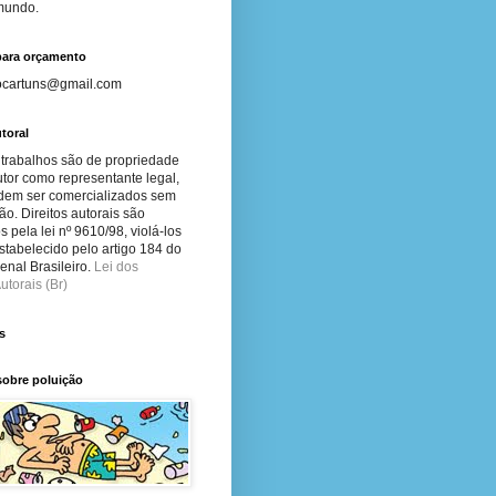
 mundo.
para orçamento
ocartuns@gmail.com
toral
 trabalhos são de propriedade
tor como representante legal,
dem ser comercializados sem
ão. Direitos autorais são
s pela lei nº 9610/98, violá-los
stabelecido pelo artigo 184 do
nal Brasileiro.
Lei dos
utorais (Br)
s
sobre poluição