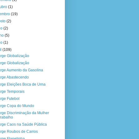
tubro
(1)
tembro
(19)
osto
(2)
ho
(2)
nho
(5)
io
(1)
il
(109)
rge Globalização
rge Globalização
rge Aumento da Gasolina
rge Abastecendo
rge Eleições Boca de Urna
rge Temporais
rge Futebol
rge Copa do Mundo
rge Discriminação da Mulher
rabalho
rge Caos na Saúde Pública
rge Roubos de Carros
rge Flanelinha