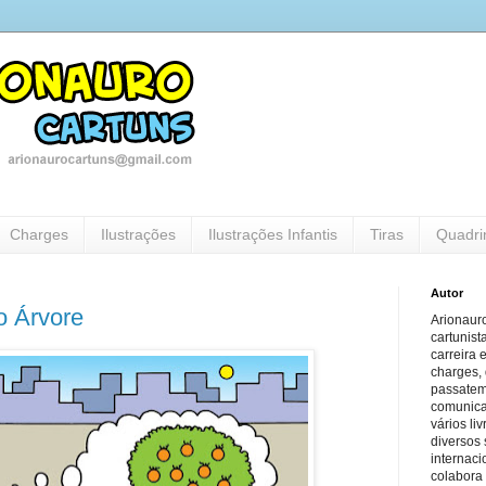
Charges
Ilustrações
Ilustrações Infantis
Tiras
Quadri
Autor
o Árvore
Arionauro
cartunist
carreira 
charges, 
passatem
comunicaç
vários li
diversos 
internaci
colabora 