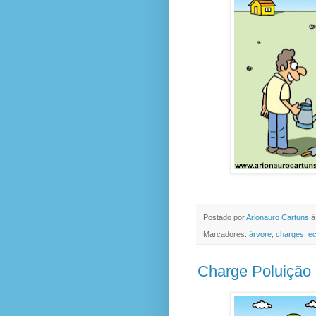
Postado por
Arionauro Cartuns
à
Marcadores:
árvore
,
charges
,
ec
Charge Poluição 