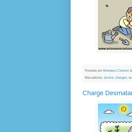
Postado por
Arionauro Cartuns
à
Marcadores:
árvore
,
charges
,
ec
Charge Desmata