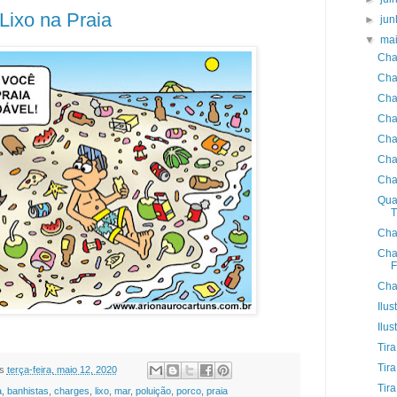
Lixo na Praia
►
ju
▼
ma
Cha
Cha
Cha
Cha
Cha
Cha
Cha
Qua
T
Cha
Cha
F
Cha
Ilu
Ilus
Tir
Tir
s
terça-feira, maio 12, 2020
Tir
a
,
banhistas
,
charges
,
lixo
,
mar
,
poluição
,
porco
,
praia