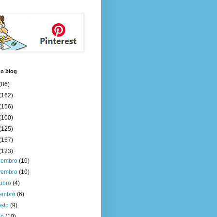
do blog
(86)
(162)
(156)
(100)
(125)
(167)
(123)
zembro
(10)
vembro
(10)
tubro
(4)
tembro
(6)
osto
(9)
ho
(10)