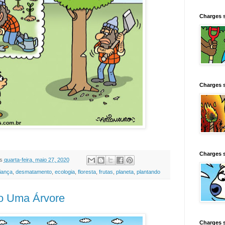
Charges 
Charges 
Charges 
s
quarta-feira, maio 27, 2020
iança
,
desmatamento
,
ecologia
,
floresta
,
frutas
,
planeta
,
plantando
o Uma Árvore
Charges 