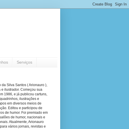
nhos
Serviços
 da Silva Santos ( Arionauro ),
a e ilustrador. Começou sua
em 1986, e já publicou cartuns,
quadrinhos, ilustrações e
pos em diversos meios de
ão. Editou e participou de
vros de humor. Foi premiado em
salões de humor, nacionais e
onais. Atualmente, Arionauro
para vários jornais, revistas e