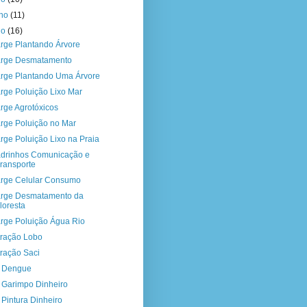
nho
(11)
io
(16)
rge Plantando Árvore
rge Desmatamento
rge Plantando Uma Árvore
rge Poluição Lixo Mar
rge Agrotóxicos
rge Poluição no Mar
rge Poluição Lixo na Praia
drinhos Comunicação e
ransporte
rge Celular Consumo
rge Desmatamento da
loresta
rge Poluição Água Rio
stração Lobo
tração Saci
a Dengue
a Garimpo Dinheiro
a Pintura Dinheiro