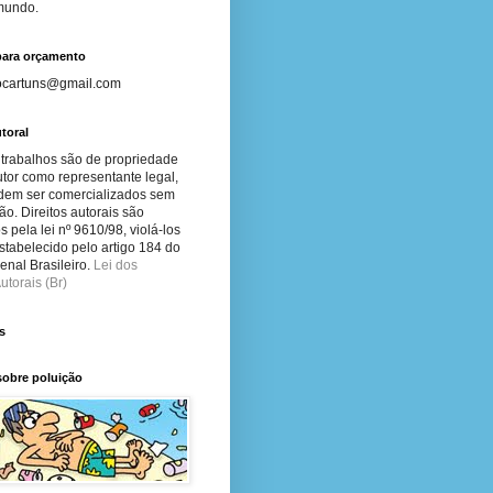
 mundo.
para orçamento
ocartuns@gmail.com
toral
 trabalhos são de propriedade
tor como representante legal,
dem ser comercializados sem
ão. Direitos autorais são
s pela lei nº 9610/98, violá-los
stabelecido pelo artigo 184 do
nal Brasileiro.
Lei dos
utorais (Br)
s
sobre poluição