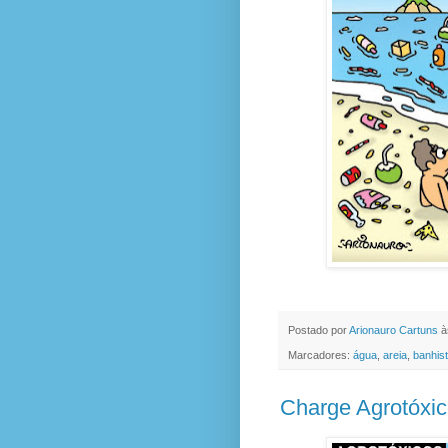
Postado por
Arionauro Cartuns
à
Marcadores:
água
,
areia
,
banhis
Charge Agrotóxi