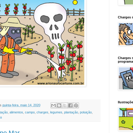
Charges 
Charges 
programa
Ilustraçõe
s
quinta-feira, maio 14, 2020
tação
,
alimentos
,
campo
,
charges
,
legumes
,
plantação
,
poluição
,
as
 no Mar