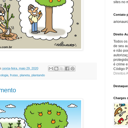
sites no
Contato 
arionaur
Direito Au
Todos os
de seu au
e não po
autorizaç
protegido
é crime e
s
sexta-feira, maio 29, 2020
Código Pe
Direitos A
ologia
,
frutas
,
planeta
,
plantando
Destaque
mento
Charges 