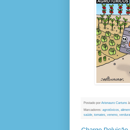
Postado por
Arionauro Cartuns
à
Marcadores:
agrotóxicos
,
alimen
saúde
,
tomates
,
veneno
,
verdur
Charge Poluição