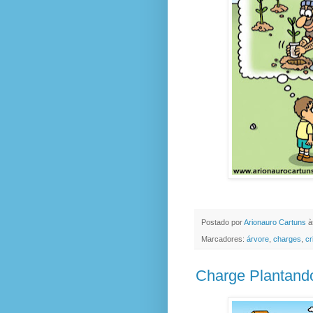
Postado por
Arionauro Cartuns
à
Marcadores:
árvore
,
charges
,
cr
Charge Plantand