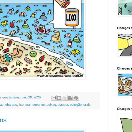
Charges 
Charges s
s
quarta-feira, maio 20, 2020
tas
,
charges
,
lixo
,
mar
,
oceanos
,
peixes
,
planeta
,
poluição
,
praia
Charges s
cos