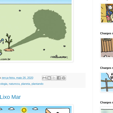
Charges s
Charges s
s
terça-feira, maio 26, 2020
ologia
,
natureza
,
planeta
,
plantando
Lixo Mar
Charges 