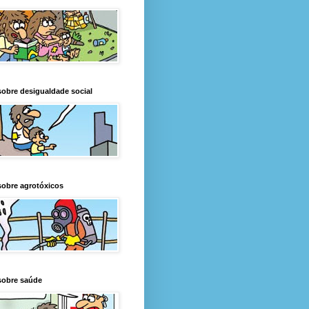
obre desigualdade social
obre agrotóxicos
sobre saúde