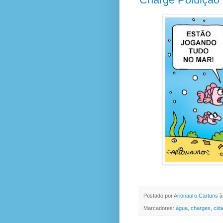
Postado por
Arionauro Cartuns
à
Marcadores:
água
,
charges
,
cid