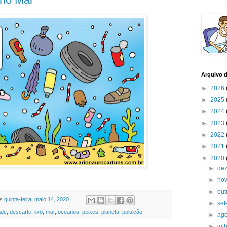
Arquivo 
►
2026
►
2025
►
2024
►
2023
►
2022
►
2021
▼
2020
►
de
►
no
►
ou
s
quinta-feira, maio 14, 2020
►
se
ade
,
descarte
,
lixo
,
mar
,
oceanos
,
peixes
,
planeta
,
poluição
►
ag
►
jul