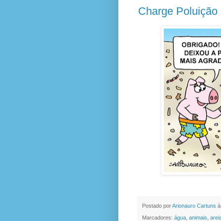
Charge Poluição 
Postado por
Arionauro Cartuns
à
Marcadores:
água
,
animais
,
arei