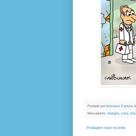
Postado por
Arionauro Cartuns
à
Marcadores:
charges
,
crise
,
hosp
Postagem mais recente