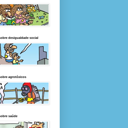
obre desigualdade social
obre agrotóxicos
sobre saúde