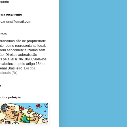
 mundo.
para orçamento
ocartuns@gmail.com
toral
 trabalhos são de propriedade
tor como representante legal,
dem ser comercializados sem
ão. Direitos autorais são
s pela lei nº 9610/98, violá-los
stabelecido pelo artigo 184 do
nal Brasileiro.
Lei dos
utorais (Br)
s
sobre poluição