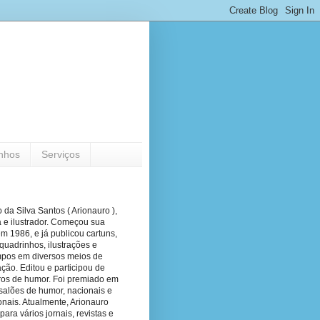
nhos
Serviços
 da Silva Santos ( Arionauro ),
a e ilustrador. Começou sua
em 1986, e já publicou cartuns,
quadrinhos, ilustrações e
pos em diversos meios de
ão. Editou e participou de
vros de humor. Foi premiado em
salões de humor, nacionais e
onais. Atualmente, Arionauro
para vários jornais, revistas e