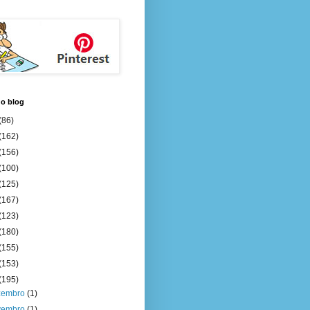
do blog
(86)
(162)
(156)
(100)
(125)
(167)
(123)
(180)
(155)
(153)
(195)
zembro
(1)
vembro
(1)