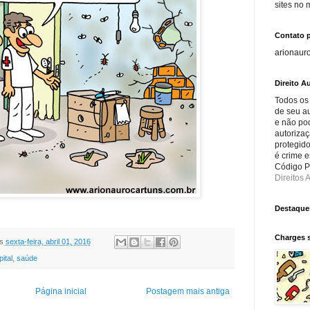
sites no
Contato 
arionaur
Direito Au
Todos os
de seu au
e não po
autorizaç
protegido
é crime e
Código Pe
Direitos A
Destaque
Charges 
s
sexta-feira, abril 01, 2016
ital
,
saúde
Página inicial
Postagem mais antiga