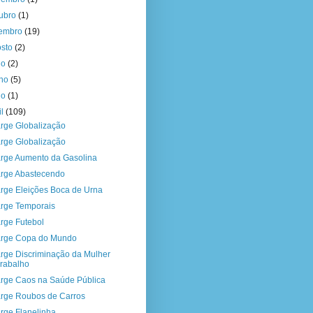
tubro
(1)
tembro
(19)
osto
(2)
ho
(2)
nho
(5)
io
(1)
il
(109)
rge Globalização
rge Globalização
rge Aumento da Gasolina
rge Abastecendo
rge Eleições Boca de Urna
rge Temporais
rge Futebol
rge Copa do Mundo
rge Discriminação da Mulher
rabalho
rge Caos na Saúde Pública
rge Roubos de Carros
rge Flanelinha