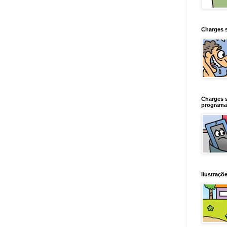
Charges 
Charges 
programa
Ilustraçõe