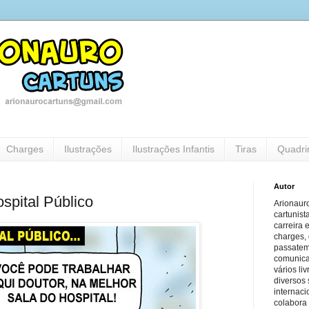
Charges
Ilustrações
Ilustrações Infantis
Tiras
Quadri
Autor
pital Público
Arionauro
cartunist
carreira 
charges, 
passatem
comunicaç
vários li
diversos 
internaci
colabora 