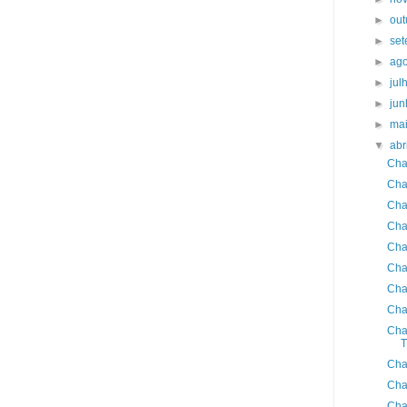
►
ou
►
se
►
ag
►
jul
►
ju
►
ma
▼
abr
Cha
Cha
Cha
Cha
Cha
Cha
Cha
Cha
Cha
T
Cha
Cha
Cha