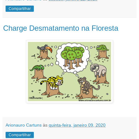
Compartilhar
Charge Desmatamento na Floresta
Arionauro Cartuns
às
quinta-feira, janeiro 09, 2020
Compartilhar