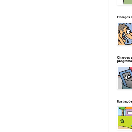
Charges 
Charges 
programa
Ilustraçõe