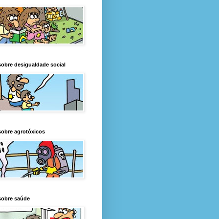
obre desigualdade social
obre agrotóxicos
sobre saúde