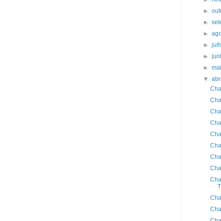
►
ou
►
se
►
ag
►
jul
►
ju
►
ma
▼
abr
Cha
Cha
Cha
Cha
Cha
Cha
Cha
Cha
Cha
T
Cha
Cha
Cha