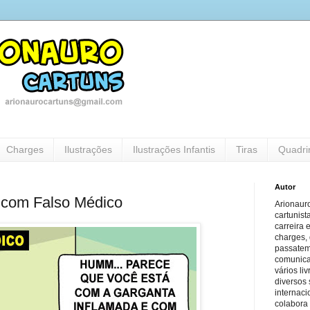
Charges
Ilustrações
Ilustrações Infantis
Tiras
Quadri
Autor
 com Falso Médico
Arionauro
cartunist
carreira 
charges, 
passatem
comunicaç
vários li
diversos 
internaci
colabora 