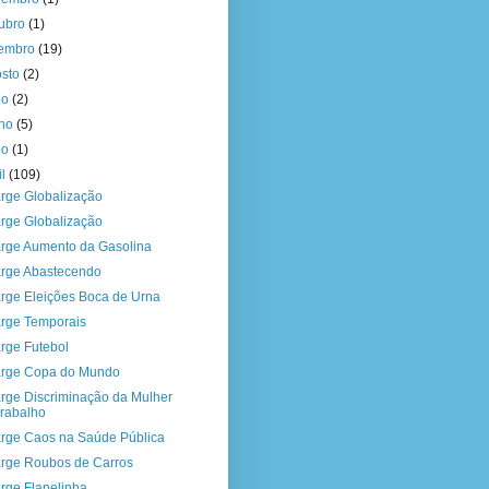
tubro
(1)
tembro
(19)
osto
(2)
ho
(2)
nho
(5)
io
(1)
il
(109)
rge Globalização
rge Globalização
rge Aumento da Gasolina
rge Abastecendo
rge Eleições Boca de Urna
rge Temporais
rge Futebol
rge Copa do Mundo
rge Discriminação da Mulher
rabalho
rge Caos na Saúde Pública
rge Roubos de Carros
rge Flanelinha