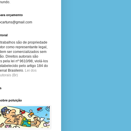
 mundo.
para orçamento
ocartuns@gmail.com
toral
 trabalhos são de propriedade
tor como representante legal,
dem ser comercializados sem
ão. Direitos autorais são
s pela lei nº 9610/98, violá-los
stabelecido pelo artigo 184 do
nal Brasileiro.
Lei dos
utorais (Br)
s
sobre poluição