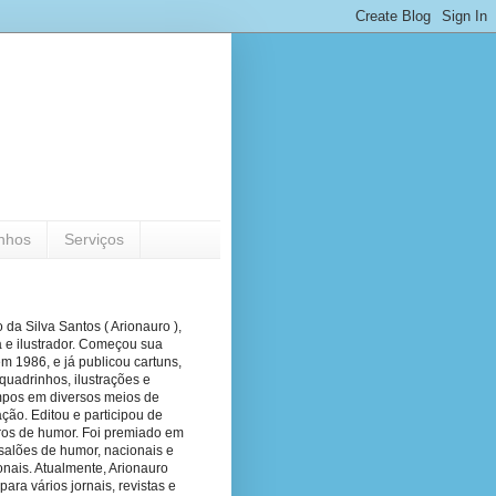
nhos
Serviços
 da Silva Santos ( Arionauro ),
a e ilustrador. Começou sua
em 1986, e já publicou cartuns,
quadrinhos, ilustrações e
pos em diversos meios de
ão. Editou e participou de
vros de humor. Foi premiado em
salões de humor, nacionais e
onais. Atualmente, Arionauro
para vários jornais, revistas e