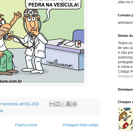
sites no
Contato 
arionaur
Direito Au
Todos os
de seu au
e não po
autorizaç
protegido
é crime e
Código Pe
Direitos A
Destaque
Charges 
s
sexta-feira, abril 01, 2016
de
Página inicial
Postagem mais antiga