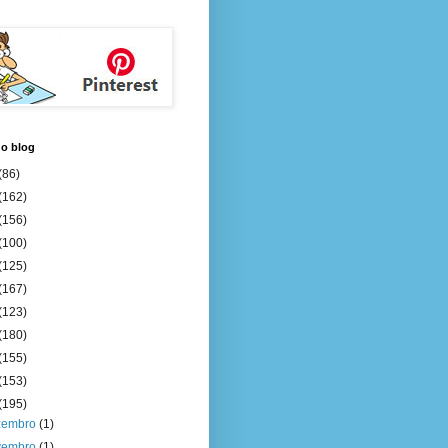
do blog
(86)
(162)
(156)
(100)
(125)
(167)
(123)
(180)
(155)
(153)
(195)
zembro
(1)
vembro
(1)