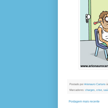
Postado por
Arionauro Cartuns
à
Marcadores:
charges
,
crise
,
saú
Postagem mais recente