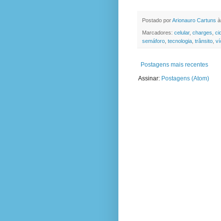
Postado por
Arionauro Cartuns
à
Marcadores:
celular
,
charges
,
ci
semáforo
,
tecnologia
,
trânsito
,
ví
Postagens mais recentes
Assinar:
Postagens (Atom)