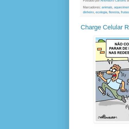
Postado por
Arionauro Cartuns
à
Marcadores:
animais
,
aquecimen
dinheiro
,
ecologia
,
floresta
,
frutas
Charge Celular R