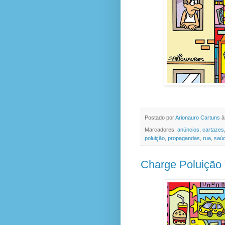
Postado por
Arionauro Cartuns
à
Marcadores:
anúncios
,
cartazes
poluição
,
propagandas
,
rua
,
saú
Charge Poluição 