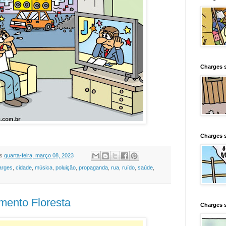
Charges s
Charges s
s
quarta-feira, março 08, 2023
arges
,
cidade
,
música
,
poluição
,
propaganda
,
rua
,
ruído
,
saúde
,
ento Floresta
Charges 