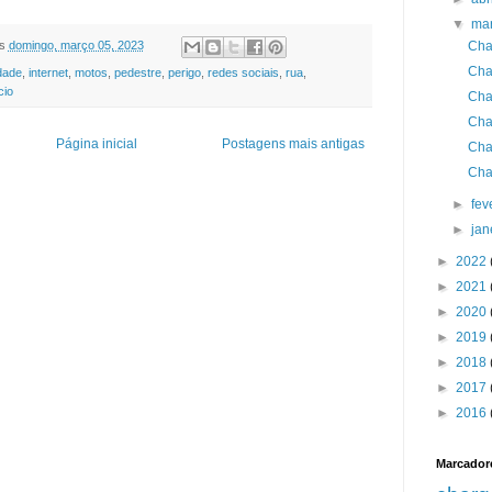
▼
ma
Cha
s
domingo, março 05, 2023
Cha
dade
,
internet
,
motos
,
pedestre
,
perigo
,
redes sociais
,
rua
,
cio
Cha
Cha
Página inicial
Postagens mais antigas
Cha
Cha
►
fev
►
jan
►
2022
►
2021
►
2020
►
2019
►
2018
►
2017
►
2016
Marcador