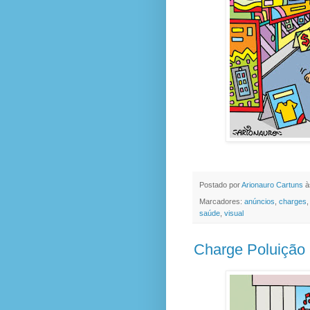
Postado por
Arionauro Cartuns
à
Marcadores:
anúncios
,
charges
saúde
,
visual
Charge Poluição