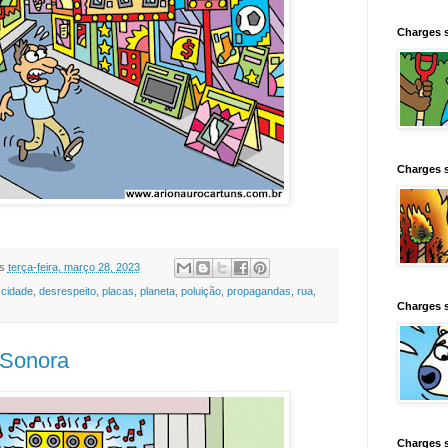
Charges 
Charges 
s
terça-feira, março 28, 2023
,
cidade
,
desrespeito
,
placas
,
planeta
,
poluição
,
propagandas
,
rua
,
Charges 
 Sonora
Charges 