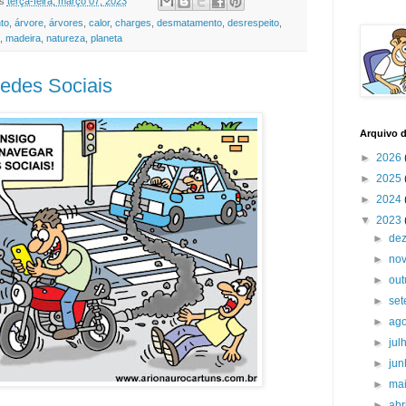
s
terça-feira, março 07, 2023
to
,
árvore
,
árvores
,
calor
,
charges
,
desmatamento
,
desrespeito
,
,
madeira
,
natureza
,
planeta
edes Sociais
Arquivo 
►
2026
►
2025
►
2024
▼
2023
►
de
►
no
►
ou
►
se
►
ag
►
jul
►
ju
►
ma
►
abr