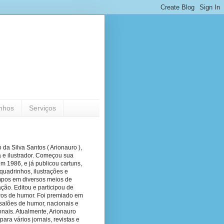
nhos
Serviços
 da Silva Santos ( Arionauro ),
a e ilustrador. Começou sua
em 1986, e já publicou cartuns,
quadrinhos, ilustrações e
pos em diversos meios de
ão. Editou e participou de
vros de humor. Foi premiado em
salões de humor, nacionais e
onais. Atualmente, Arionauro
para vários jornais, revistas e