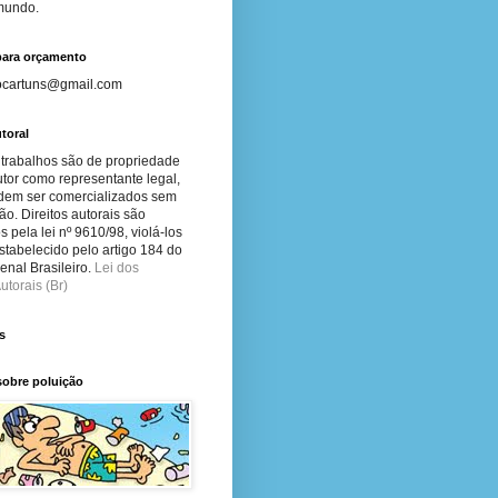
 mundo.
para orçamento
ocartuns@gmail.com
toral
 trabalhos são de propriedade
tor como representante legal,
dem ser comercializados sem
ão. Direitos autorais são
s pela lei nº 9610/98, violá-los
stabelecido pelo artigo 184 do
nal Brasileiro.
Lei dos
utorais (Br)
s
sobre poluição