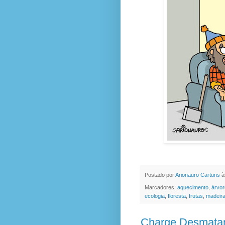
Postado por
Arionauro Cartuns
à
Marcadores:
aquecimento
,
árvor
ecologia
,
floresta
,
frutas
,
madeir
Charge Desmata