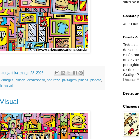
sites no
Contato 
arionaur
Direito Au
Todos os
de seu au
e não po
autorizaç
protegido
é crime e
s
terça-feira, março 28, 2023
Código Pe
Direitos A
,
charges
,
cidade
,
desrespeito
,
natureza
,
paisagem
,
placas
,
planeta
,
de
,
visual
Destaque
Visual
Charges 