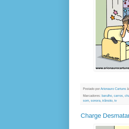
Postado por
Arionauro Cartuns
à
Marcadores:
barulho
,
carros
,
ch
som
,
sonora
,
trânsito
,
tv
Charge Desmatam