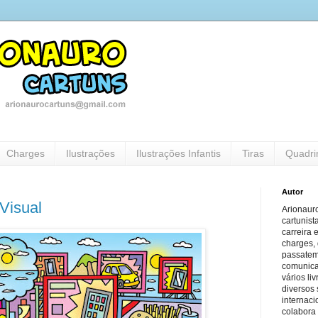
Charges
Ilustrações
Ilustrações Infantis
Tiras
Quadri
Autor
Visual
Arionauro
cartunist
carreira 
charges, 
passatem
comunicaç
vários li
diversos 
internaci
colabora 