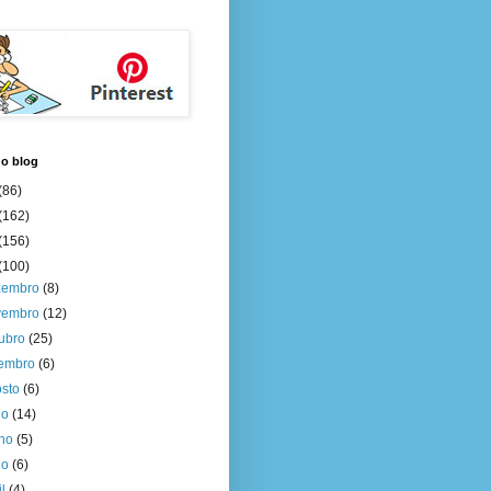
do blog
(86)
(162)
(156)
(100)
zembro
(8)
vembro
(12)
tubro
(25)
tembro
(6)
osto
(6)
ho
(14)
nho
(5)
io
(6)
il
(4)