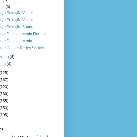
rço
(6)
rge Poluição Visual
rge Poluição Visual
rge Poluição Sonora
rge Desmatamento Floresta
rge Desmatamento
rge Celular Redes Sociais
ereiro
(4)
eiro
(4)
(125)
(167)
(123)
(180)
(155)
(153)
(195)
es