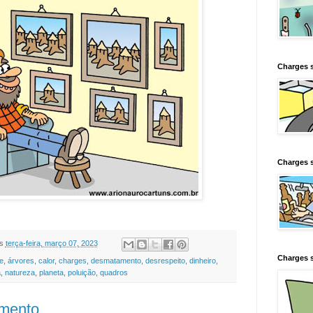
Charges 
Charges s
s
terça-feira, março 07, 2023
Charges s
e
,
árvores
,
calor
,
charges
,
desmatamento
,
desrespeito
,
dinheiro
,
a
,
natureza
,
planeta
,
poluição
,
quadros
mento