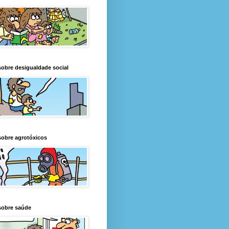
obre desigualdade social
obre agrotóxicos
sobre saúde