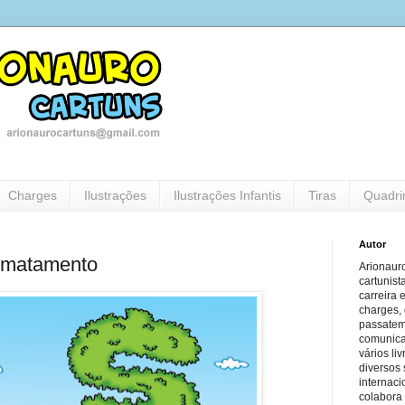
Charges
Ilustrações
Ilustrações Infantis
Tiras
Quadri
Autor
smatamento
Arionauro
cartunist
carreira 
charges, 
passatem
comunicaç
vários li
diversos 
internaci
colabora 