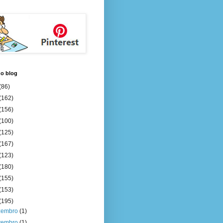
do blog
(86)
(162)
(156)
(100)
(125)
(167)
(123)
(180)
(155)
(153)
(195)
zembro
(1)
vembro
(1)