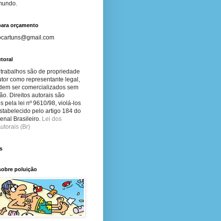
 mundo.
para orçamento
ocartuns@gmail.com
toral
 trabalhos são de propriedade
tor como representante legal,
dem ser comercializados sem
ão. Direitos autorais são
s pela lei nº 9610/98, violá-los
stabelecido pelo artigo 184 do
nal Brasileiro.
Lei dos
utorais (Br)
s
sobre poluição