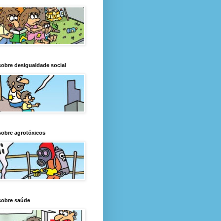
obre desigualdade social
obre agrotóxicos
sobre saúde