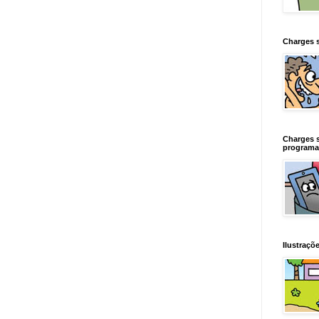
Charges 
Charges 
programa
Ilustraçõe