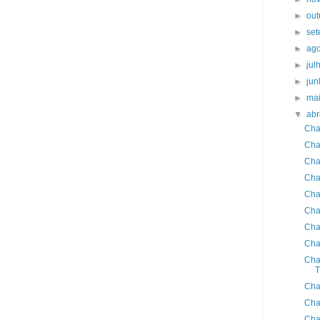
►
ou
►
se
►
ag
►
jul
►
ju
►
ma
▼
abr
Cha
Cha
Cha
Cha
Cha
Cha
Cha
Cha
Cha
T
Cha
Cha
Cha