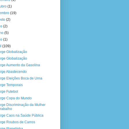
tubro
(1)
tembro
(19)
osto
(2)
ho
(2)
nho
(5)
io
(1)
il
(109)
rge Globalização
rge Globalização
rge Aumento da Gasolina
rge Abastecendo
rge Eleições Boca de Urna
rge Temporais
rge Futebol
rge Copa do Mundo
rge Discriminação da Mulher
rabalho
rge Caos na Saúde Pública
rge Roubos de Carros
rge Flanelinha