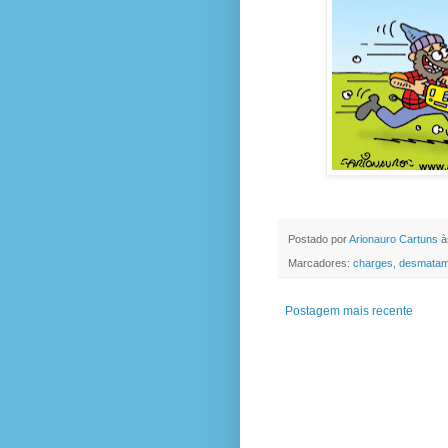
Postado por
Arionauro Cartuns
à
Marcadores:
charges
,
desmatam
Postagem mais recente