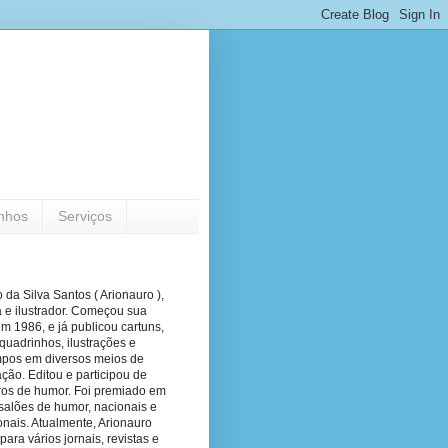
nhos
Serviços
 da Silva Santos ( Arionauro ),
a e ilustrador. Começou sua
em 1986, e já publicou cartuns,
quadrinhos, ilustrações e
pos em diversos meios de
ão. Editou e participou de
vros de humor. Foi premiado em
salões de humor, nacionais e
onais. Atualmente, Arionauro
para vários jornais, revistas e