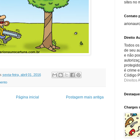
sites no
Contato 
arionaur
Direito Au
Todos os
de seu au
e não po
autorizaç
protegido
é crime e
s
sexta-feira, abril 01, 2016
Código Pe
Direitos A
ento
Destaque
Página inicial
Postagem mais antiga
Charges 