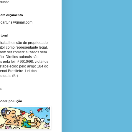
 mundo.
para orçamento
ocartuns@gmail.com
toral
 trabalhos são de propriedade
tor como representante legal,
dem ser comercializados sem
ão. Direitos autorais são
s pela lei nº 9610/98, violá-los
stabelecido pelo artigo 184 do
nal Brasileiro.
Lei dos
utorais (Br)
s
sobre poluição