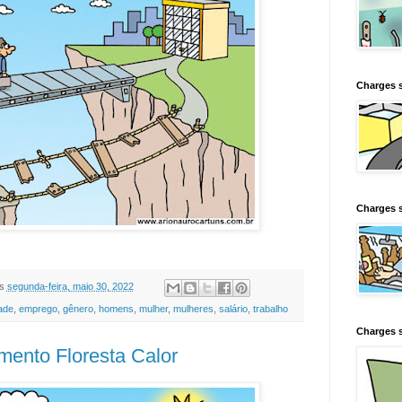
Charges 
Charges s
s
segunda-feira, maio 30, 2022
ade
,
emprego
,
gênero
,
homens
,
mulher
,
mulheres
,
salário
,
trabalho
Charges s
ento Floresta Calor