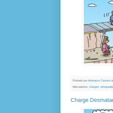
Postado por
Arionauro Cartuns
à
Marcadores:
charges
,
desiguald
Charge Desmatam