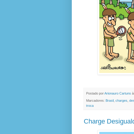
Postado por
Arionauro Cartuns
à
Marcadores:
Brasil
,
charges
,
de
troca
Charge Desigual