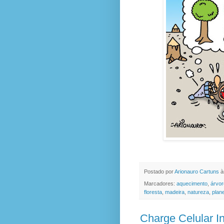
Postado por
Arionauro Cartuns
à
Marcadores:
aquecimento
,
árvor
floresta
,
madeira
,
natureza
,
plan
Charge Celular I