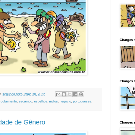
Charges s
Charges s
s
segunda-feira, maio 30, 2022
scobrimento
,
escambo
,
espelhos
,
índios
,
negócio
,
portugueses
,
dade de Gênero
Charges 