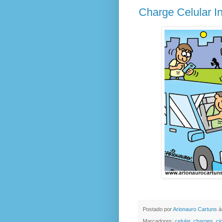
Charge Celular I
Postado por
Arionauro Cartuns
à
Marcadores:
celular
,
charges
,
ci