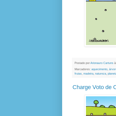
Postado por
Arionauro Cartuns
à
Marcadores:
aquecimento
,
árvor
frutas
,
madeira
,
natureza
,
planet
Charge Voto de 