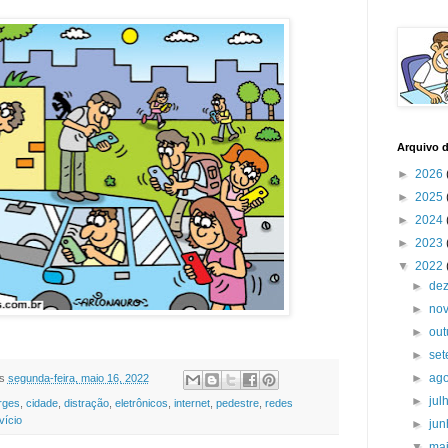
Arquivo 
►
2026
►
2025
►
2024
►
2023
▼
2022
►
de
►
no
►
ou
►
se
►
ag
s
segunda-feira, maio 16, 2022
►
jul
rges
,
cidade
,
distração
,
eletrônicos
,
internet
,
pedestre
,
redes
vício
►
ju
▼
ma