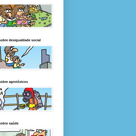
obre desigualdade social
obre agrotóxicos
sobre saúde