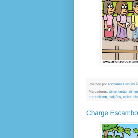
Postado por
Arionauro Cartuns
à
Marcadores:
alimentação
,
alimen
coronelismo
,
eleições
,
eleitor
,
ele
Charge Escambo