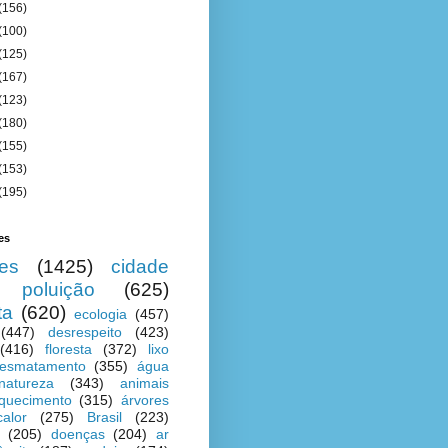
(156)
(100)
(125)
(167)
(123)
(180)
(155)
(153)
(195)
es
es
(1425)
cidade
poluição
(625)
ta
(620)
ecologia
(457)
(447)
desrespeito
(423)
(416)
floresta
(372)
lixo
esmatamento
(355)
água
natureza
(343)
animais
quecimento
(315)
árvores
calor
(275)
Brasil
(223)
(205)
doenças
(204)
ar