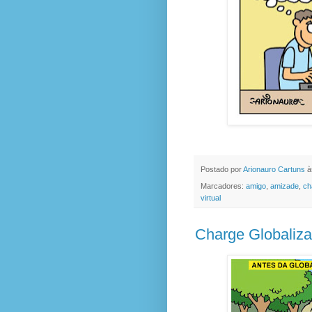
Postado por
Arionauro Cartuns
à
Marcadores:
amigo
,
amizade
,
ch
virtual
Charge Globaliz