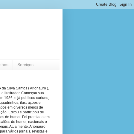
nhos
Serviços
 da Silva Santos ( Arionauro ),
a e ilustrador. Começou sua
em 1986, e já publicou cartuns,
quadrinhos, ilustrações e
pos em diversos meios de
ão. Editou e participou de
vros de humor. Foi premiado em
salões de humor, nacionais e
onais. Atualmente, Arionauro
para vários jornais, revistas e