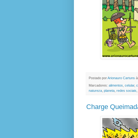
Postado por
Arionauro Cartuns
à
Marcadores:
alimentos
,
celular
,
c
natureza
,
planeta
,
redes sociais
Charge Queimada