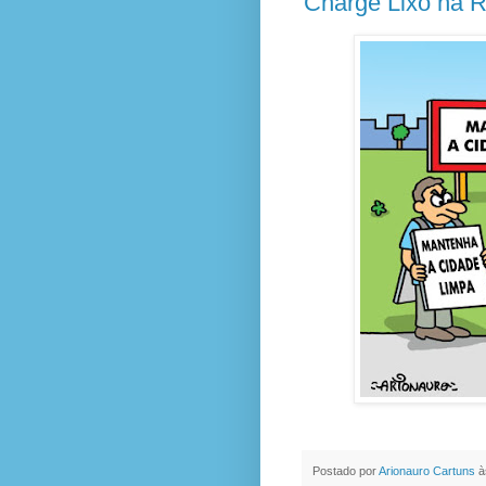
Charge Lixo na 
Postado por
Arionauro Cartuns
à