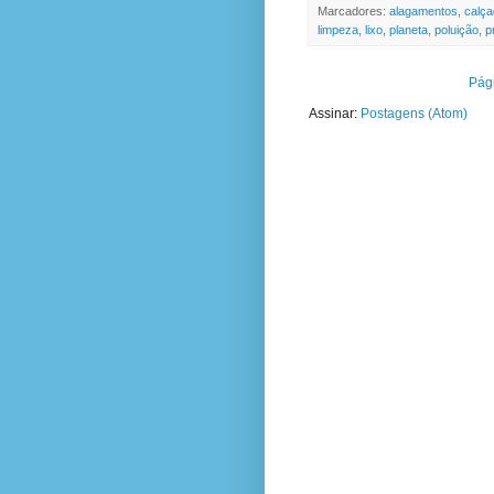
Marcadores:
alagamentos
,
calça
limpeza
,
lixo
,
planeta
,
poluição
,
p
Pági
Assinar:
Postagens (Atom)