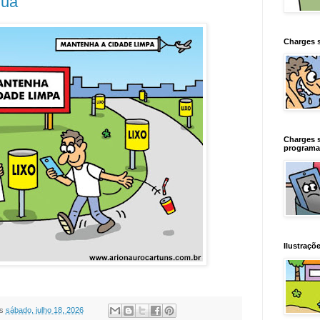
Rua
Charges 
Charges 
programa
Ilustraçõe
s
sábado, julho 18, 2026