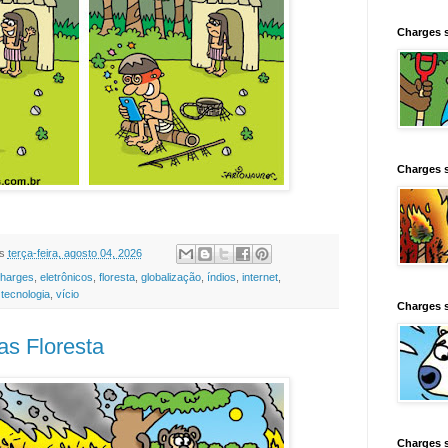
Charges 
Charges 
s
terça-feira, agosto 04, 2026
harges
,
eletrônicos
,
floresta
,
globalização
,
índios
,
internet
,
,
tecnologia
,
vício
Charges 
s Floresta
Charges 