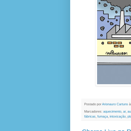
Postado por
Arionauro Cartuns
à
Marcadores:
aquecimento
,
ar
,
au
fábricas
,
fumaça
,
intoxicação
,
pl