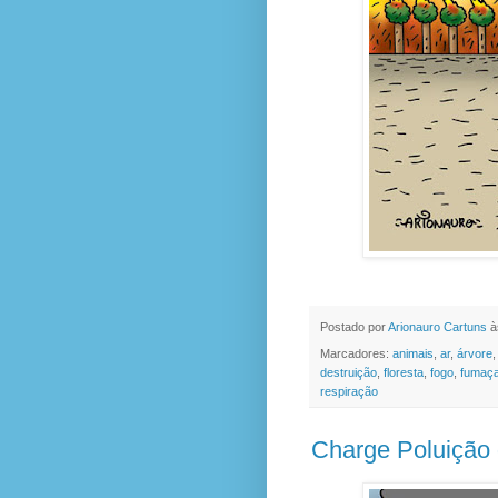
Postado por
Arionauro Cartuns
à
Marcadores:
animais
,
ar
,
árvore
destruição
,
floresta
,
fogo
,
fumaç
respiração
Charge Poluição 