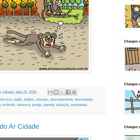
Charges s
Charges s
s
sábado, julho 25, 2026
,
árvores
,
balão
,
balões
,
charges
,
desmatamento
,
desrespeito
,
a
,
incêndio
,
natureza
,
perigo
,
planeta
,
poluição
,
queimadas
,
do Ar Cidade
Charges 