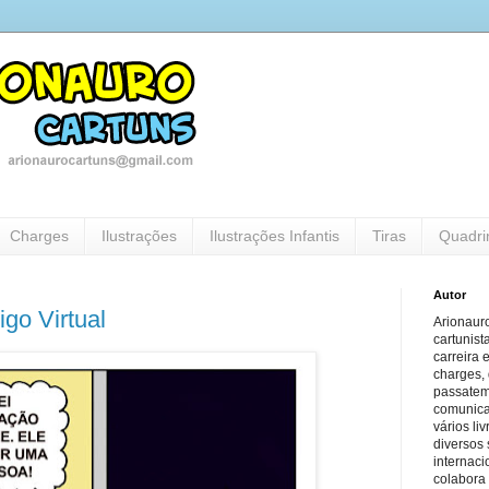
Charges
Ilustrações
Ilustrações Infantis
Tiras
Quadri
Autor
go Virtual
Arionauro
cartunist
carreira 
charges, 
passatem
comunicaç
vários li
diversos 
internaci
colabora 