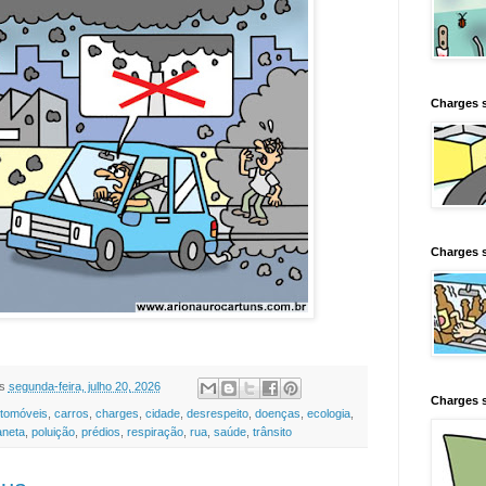
Charges 
Charges s
s
segunda-feira, julho 20, 2026
Charges s
tomóveis
,
carros
,
charges
,
cidade
,
desrespeito
,
doenças
,
ecologia
,
aneta
,
poluição
,
prédios
,
respiração
,
rua
,
saúde
,
trânsito