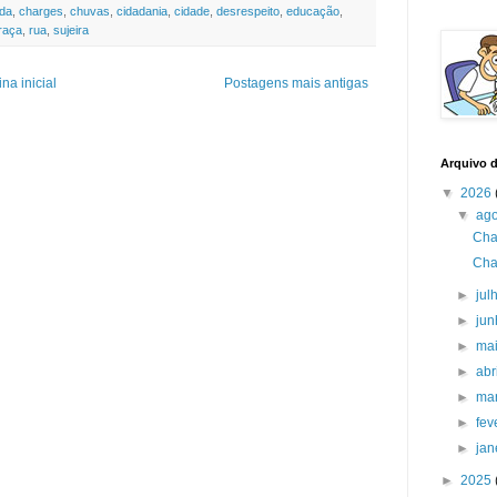
da
,
charges
,
chuvas
,
cidadania
,
cidade
,
desrespeito
,
educação
,
raça
,
rua
,
sujeira
na inicial
Postagens mais antigas
Arquivo 
▼
2026
▼
ag
Cha
Cha
►
jul
►
ju
►
ma
►
abr
►
ma
►
fev
►
jan
►
2025