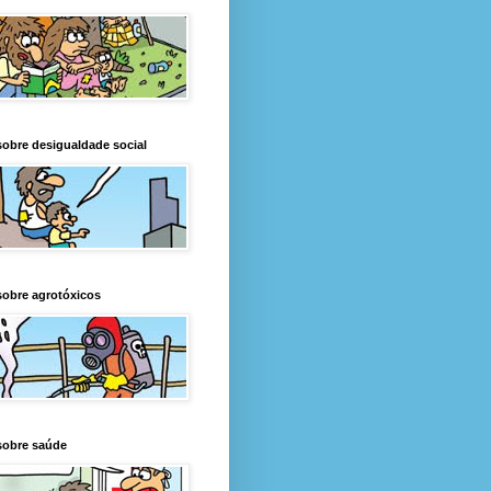
obre desigualdade social
obre agrotóxicos
sobre saúde