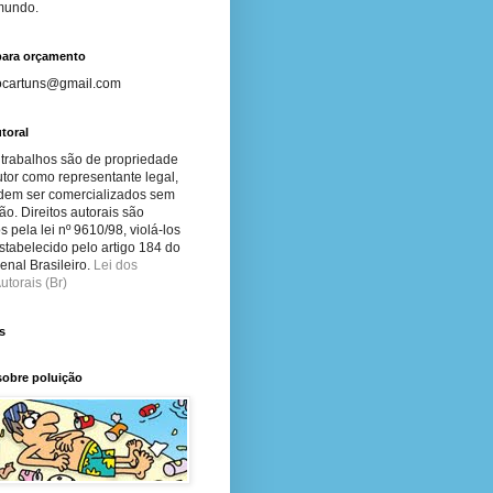
 mundo.
para orçamento
ocartuns@gmail.com
toral
 trabalhos são de propriedade
tor como representante legal,
dem ser comercializados sem
ão. Direitos autorais são
s pela lei nº 9610/98, violá-los
stabelecido pelo artigo 184 do
nal Brasileiro.
Lei dos
utorais (Br)
s
sobre poluição