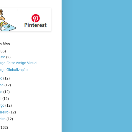
do blog
(86)
osto
(2)
rge Falso Amigo Virtual
rge Globalização
ho
(12)
nho
(12)
io
(12)
il
(12)
rço
(12)
ereiro
(12)
eiro
(12)
(162)