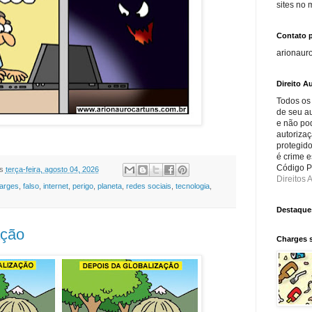
sites no
Contato 
arionaur
Direito Au
Todos os
de seu au
e não po
autorizaç
protegido
é crime e
Código Pe
s
terça-feira, agosto 04, 2026
Direitos A
arges
,
falso
,
internet
,
perigo
,
planeta
,
redes sociais
,
tecnologia
,
Destaque
ação
Charges 