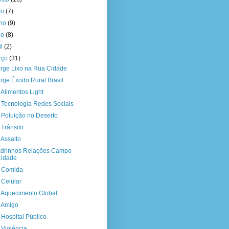
ho
(7)
nho
(9)
io
(8)
il
(2)
rço
(31)
rge Lixo na Rua Cidade
rge Êxodo Rural Brasil
 Alimentos Light
a Tecnologia Redes Sociais
a Poluição no Deserto
 Trânsito
 Assalto
drinhos Relações Campo
Cidade
a Comida
 Celular
a Aquecimento Global
a Amigo
a Hospital Público
 Violência