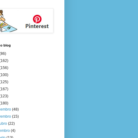
do blog
(86)
(162)
(156)
(100)
(125)
(167)
(123)
(180)
zembro
(48)
vembro
(15)
tubro
(22)
tembro
(4)
osto
(13)