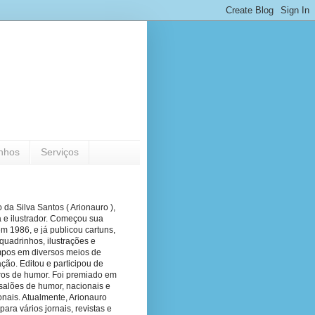
nhos
Serviços
 da Silva Santos ( Arionauro ),
a e ilustrador. Começou sua
em 1986, e já publicou cartuns,
quadrinhos, ilustrações e
pos em diversos meios de
ão. Editou e participou de
vros de humor. Foi premiado em
salões de humor, nacionais e
onais. Atualmente, Arionauro
para vários jornais, revistas e