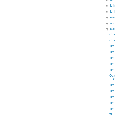
►
jul
►
ju
►
ma
►
abr
▼
ma
Cha
Cha
Tira
Tir
Tir
Tira
Tira
Qua
Tir
Tira
Tir
Tir
Tir
Tira