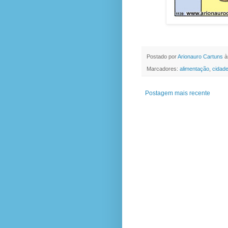
Postado por
Arionauro Cartuns
à
Marcadores:
alimentação
,
cidad
Postagem mais recente