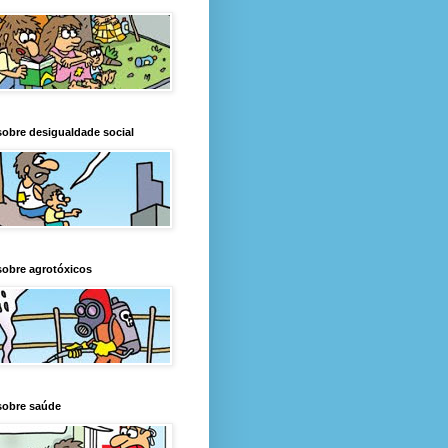
obre desigualdade social
obre agrotóxicos
sobre saúde