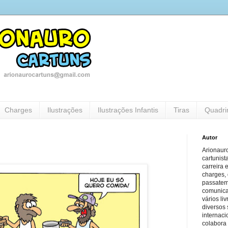
Charges
Ilustrações
Ilustrações Infantis
Tiras
Quadri
Autor
Arionauro
cartunist
carreira 
charges, 
passatem
comunicaç
vários li
diversos 
internaci
colabora 