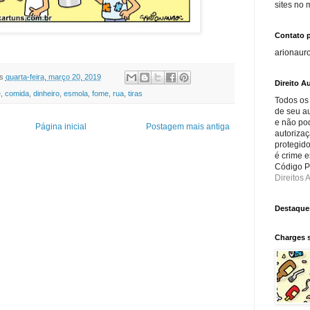
sites no
Contato 
arionaur
s
quarta-feira, março 20, 2019
Direito Au
e
,
comida
,
dinheiro
,
esmola
,
fome
,
rua
,
tiras
Todos os
de seu au
e não po
Página inicial
Postagem mais antiga
autorizaç
protegido
é crime e
Código Pe
Direitos A
Destaque
Charges 