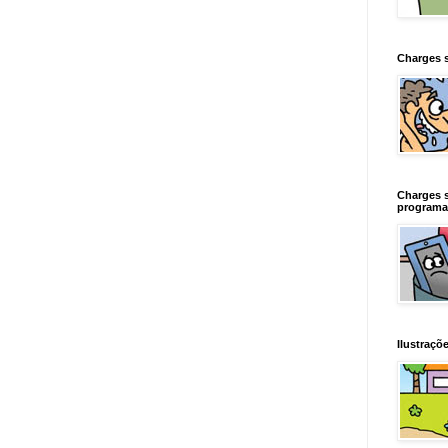
Charges 
Charges 
programa
Ilustraçõe