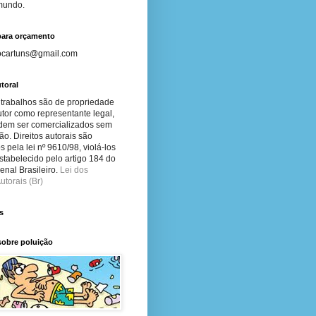
 mundo.
para orçamento
ocartuns@gmail.com
toral
 trabalhos são de propriedade
tor como representante legal,
dem ser comercializados sem
ão. Direitos autorais são
s pela lei nº 9610/98, violá-los
stabelecido pelo artigo 184 do
nal Brasileiro.
Lei dos
utorais (Br)
s
sobre poluição