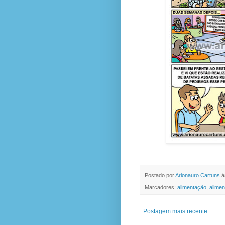
Postado por
Arionauro Cartuns
à
Marcadores:
alimentação
,
alimen
Postagem mais recente