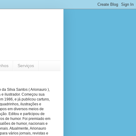
nhos
Serviços
 da Silva Santos ( Arionauro ),
a e ilustrador. Começou sua
em 1986, e já publicou cartuns,
quadrinhos, ilustrações e
pos em diversos meios de
ão. Editou e participou de
vros de humor. Foi premiado em
salões de humor, nacionais e
onais. Atualmente, Arionauro
para vários jornais, revistas e