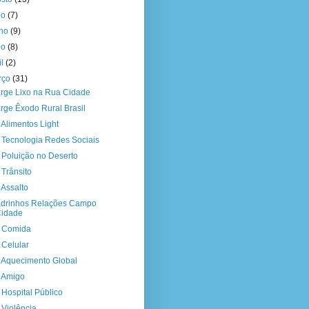
ho
(7)
nho
(9)
io
(8)
il
(2)
rço
(31)
rge Lixo na Rua Cidade
rge Êxodo Rural Brasil
 Alimentos Light
a Tecnologia Redes Sociais
a Poluição no Deserto
 Trânsito
 Assalto
drinhos Relações Campo
Cidade
a Comida
 Celular
a Aquecimento Global
a Amigo
a Hospital Público
 Violência