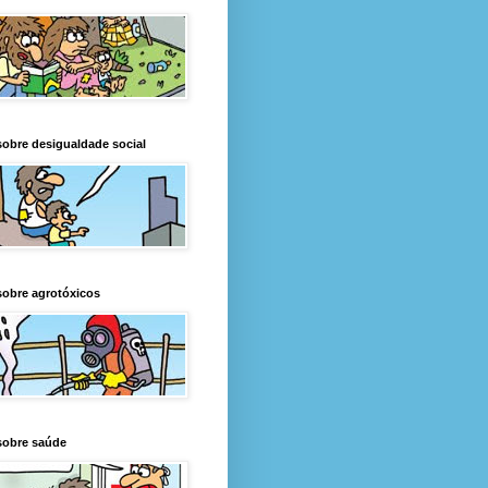
obre desigualdade social
obre agrotóxicos
sobre saúde