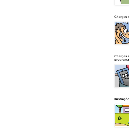
Charges 
Charges 
programa
Ilustraçõe