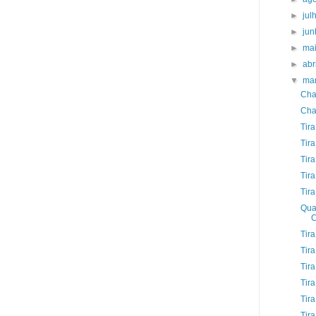
►
jul
►
ju
►
ma
►
abr
▼
ma
Cha
Cha
Tira
Tir
Tir
Tira
Tira
Qua
Tir
Tira
Tir
Tir
Tir
Tira