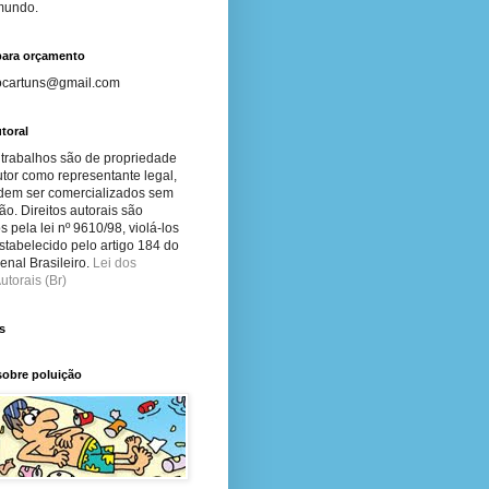
 mundo.
para orçamento
ocartuns@gmail.com
toral
 trabalhos são de propriedade
tor como representante legal,
dem ser comercializados sem
ão. Direitos autorais são
s pela lei nº 9610/98, violá-los
stabelecido pelo artigo 184 do
nal Brasileiro.
Lei dos
utorais (Br)
s
sobre poluição