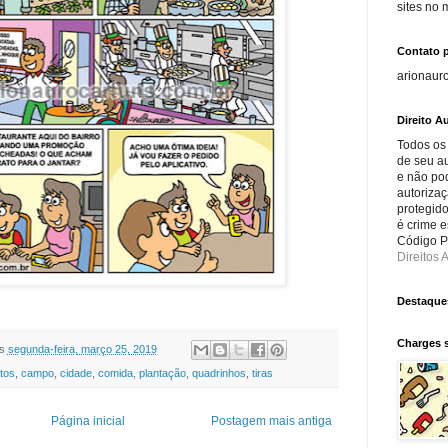
sites no
Contato 
arionaur
Direito Au
Todos os
de seu au
e não po
autorizaç
protegido
é crime e
Código Pe
Direitos A
Destaque
Charges 
s
segunda-feira, março 25, 2019
tos
,
campo
,
cidade
,
comida
,
plantação
,
quadrinhos
,
tiras
Página inicial
Postagem mais antiga