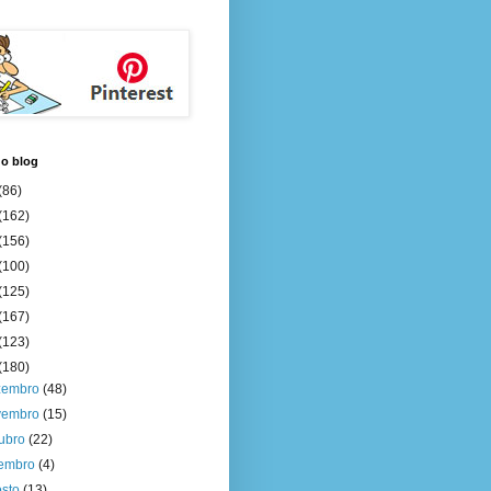
do blog
(86)
(162)
(156)
(100)
(125)
(167)
(123)
(180)
zembro
(48)
vembro
(15)
tubro
(22)
tembro
(4)
osto
(13)