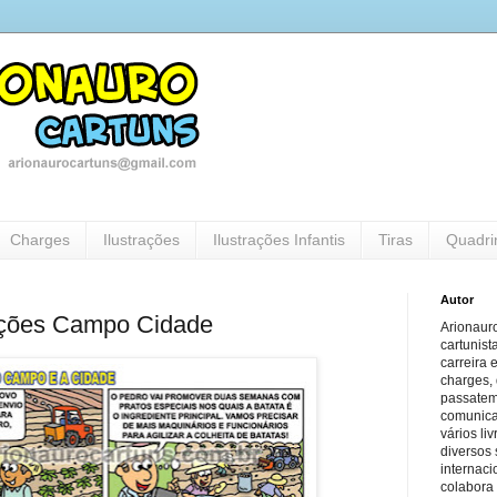
Charges
Ilustrações
Ilustrações Infantis
Tiras
Quadri
Autor
ações Campo Cidade
Arionauro
cartunist
carreira 
charges, 
passatem
comunicaç
vários li
diversos 
internaci
colabora 