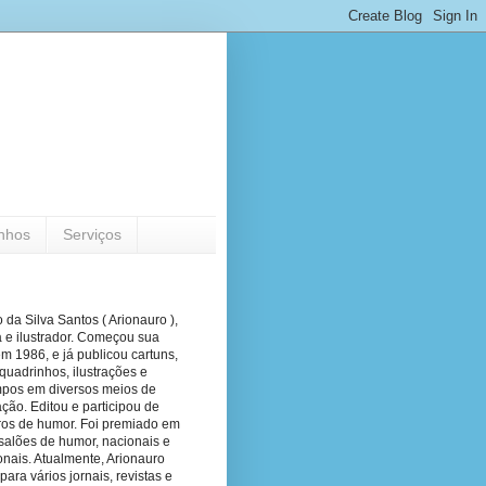
nhos
Serviços
 da Silva Santos ( Arionauro ),
a e ilustrador. Começou sua
em 1986, e já publicou cartuns,
quadrinhos, ilustrações e
pos em diversos meios de
ão. Editou e participou de
vros de humor. Foi premiado em
salões de humor, nacionais e
onais. Atualmente, Arionauro
para vários jornais, revistas e