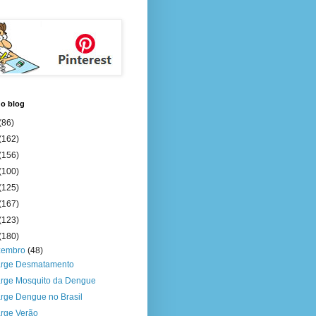
do blog
(86)
(162)
(156)
(100)
(125)
(167)
(123)
(180)
zembro
(48)
rge Desmatamento
rge Mosquito da Dengue
rge Dengue no Brasil
rge Verão