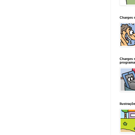
Charges 
Charges 
programa
Ilustraçõe