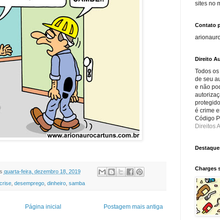
sites no
Contato 
arionaur
Direito Au
Todos os
de seu au
e não po
autorizaç
protegido
é crime e
Código Pe
Direitos A
Destaque
Charges 
s
quarta-feira, dezembro 18, 2019
crise
,
desemprego
,
dinheiro
,
samba
Página inicial
Postagem mais antiga