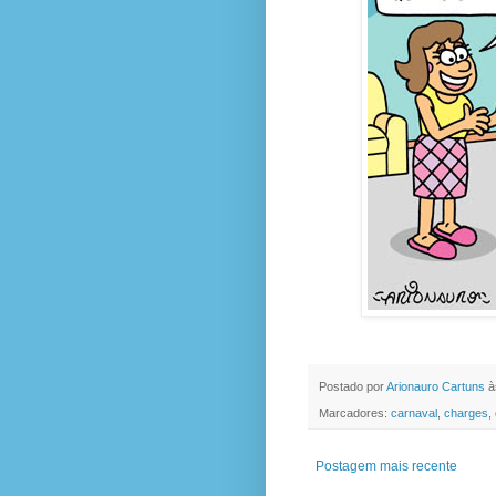
Postado por
Arionauro Cartuns
à
Marcadores:
carnaval
,
charges
,
Postagem mais recente