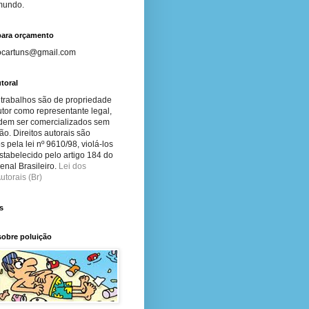
 mundo.
para orçamento
ocartuns@gmail.com
toral
 trabalhos são de propriedade
tor como representante legal,
dem ser comercializados sem
ão. Direitos autorais são
s pela lei nº 9610/98, violá-los
stabelecido pelo artigo 184 do
nal Brasileiro.
Lei dos
utorais (Br)
s
sobre poluição