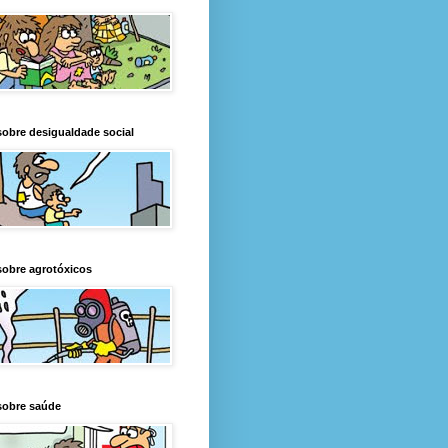
obre desigualdade social
obre agrotóxicos
sobre saúde