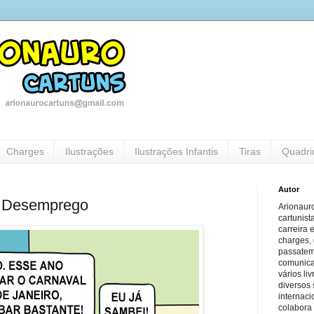
Charges
Ilustrações
Ilustrações Infantis
Tiras
Quadri
Autor
l Desemprego
Arionauro
cartunist
carreira 
charges, 
passatem
comunicaç
vários li
diversos 
internaci
colabora 