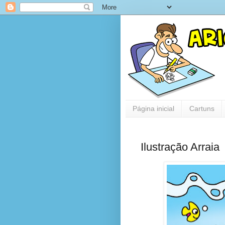
Página inicial
Cartuns
Ilustração Arraia