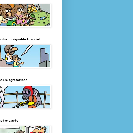
obre desigualdade social
obre agrotóxicos
sobre saúde