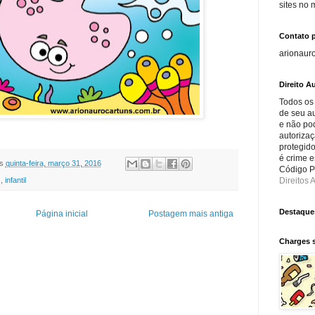
sites no
Contato 
arionaur
Direito Au
Todos os
de seu au
e não po
autorizaç
protegido
é crime e
s
quinta-feira, março 31, 2016
Código Pe
Direitos A
s
,
infantil
Destaque
Página inicial
Postagem mais antiga
Charges 