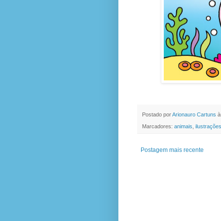
Postado por
Arionauro Cartuns
à
Marcadores:
animais
,
ilustraçõe
Postagem mais recente