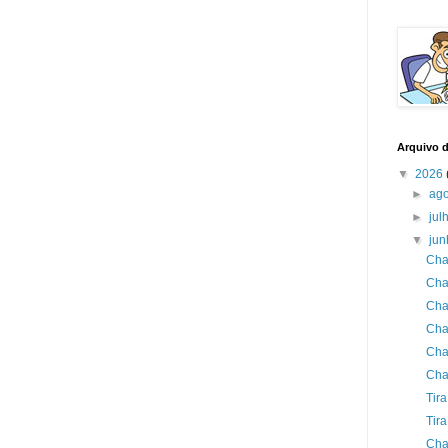
Arquivo 
▼
2026
►
ag
►
jul
▼
ju
Cha
Cha
Cha
Cha
Cha
Cha
Tir
Tira
Cha