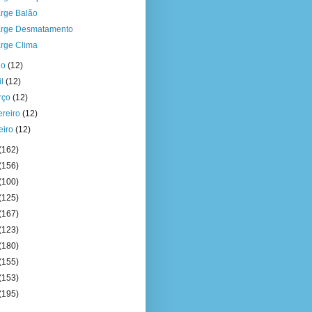
rge Balão
rge Desmatamento
rge Clima
io
(12)
il
(12)
rço
(12)
ereiro
(12)
eiro
(12)
(162)
(156)
(100)
(125)
(167)
(123)
(180)
(155)
(153)
(195)