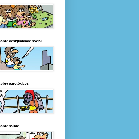
obre desigualdade social
obre agrotóxicos
sobre saúde