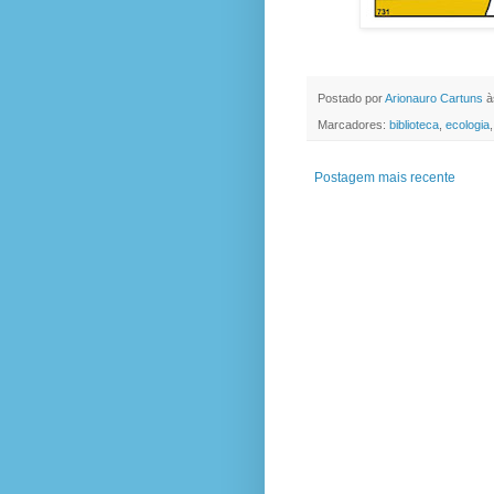
Postado por
Arionauro Cartuns
à
Marcadores:
biblioteca
,
ecologia
Postagem mais recente