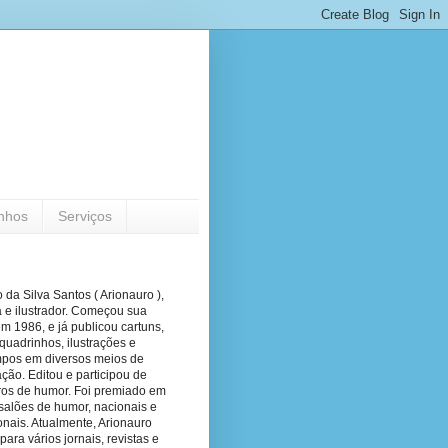
nhos
Serviços
 da Silva Santos ( Arionauro ),
a e ilustrador. Começou sua
em 1986, e já publicou cartuns,
quadrinhos, ilustrações e
pos em diversos meios de
ão. Editou e participou de
vros de humor. Foi premiado em
salões de humor, nacionais e
onais. Atualmente, Arionauro
para vários jornais, revistas e