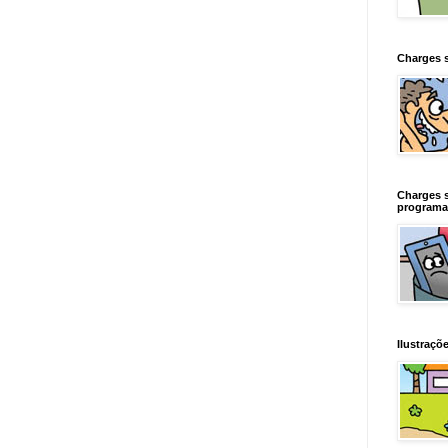
Charges 
Charges 
programa
Ilustraçõe