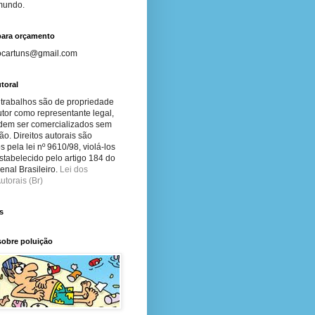
 mundo.
para orçamento
ocartuns@gmail.com
toral
 trabalhos são de propriedade
tor como representante legal,
dem ser comercializados sem
ão. Direitos autorais são
s pela lei nº 9610/98, violá-los
stabelecido pelo artigo 184 do
nal Brasileiro.
Lei dos
utorais (Br)
s
sobre poluição