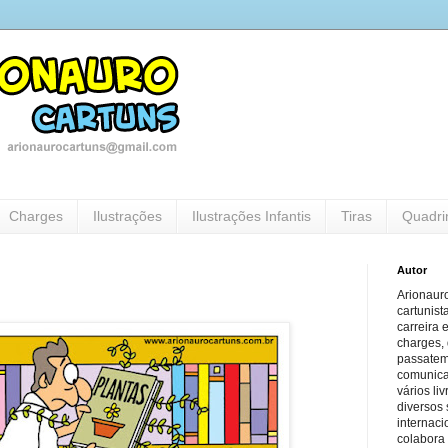
Charges
Ilustrações
Ilustrações Infantis
Tiras
Quadri
Autor
Arionauro
cartunist
carreira 
charges, 
passatem
comunicaç
vários li
diversos 
internaci
colabora 