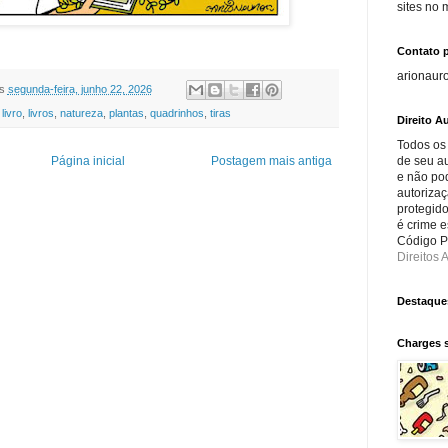
sites no
Contato 
arionaur
s
segunda-feira, junho 22, 2026
,
livro
,
livros
,
natureza
,
plantas
,
quadrinhos
,
tiras
Direito Au
Todos os
de seu au
Página inicial
Postagem mais antiga
e não po
autorizaç
protegido
é crime e
Código Pe
Direitos A
Destaque
Charges 