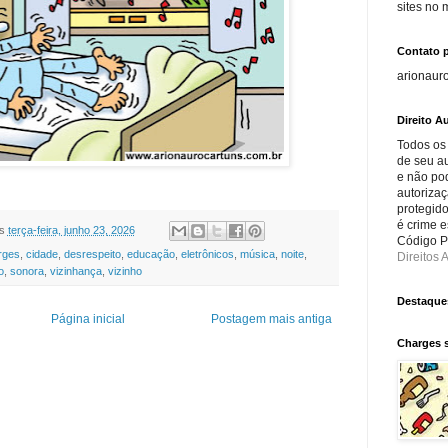
sites no
Contato 
arionaur
Direito Au
Todos os
de seu au
e não po
autorizaç
protegido
é crime e
s
terça-feira, junho 23, 2026
Código Pe
rges
,
cidade
,
desrespeito
,
educação
,
eletrônicos
,
música
,
noite
,
Direitos A
o
,
sonora
,
vizinhança
,
vizinho
Destaque
Página inicial
Postagem mais antiga
Charges 