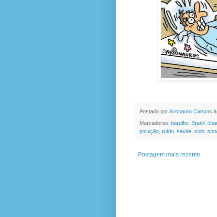
Postado por
Arionauro Cartuns
à
Marcadores:
barulho
,
Brasil
,
cha
poluição
,
ruído
,
saúde
,
som
,
son
Postagem mais recente