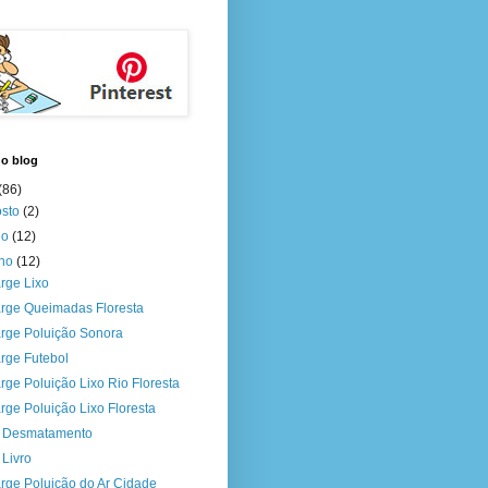
do blog
(86)
osto
(2)
ho
(12)
nho
(12)
rge Lixo
rge Queimadas Floresta
rge Poluição Sonora
rge Futebol
rge Poluição Lixo Rio Floresta
rge Poluição Lixo Floresta
a Desmatamento
 Livro
rge Poluição do Ar Cidade