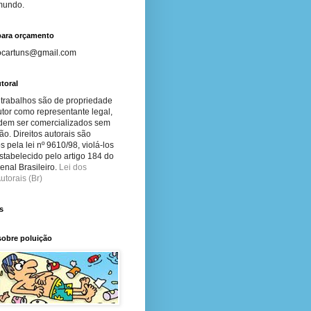
 mundo.
para orçamento
ocartuns@gmail.com
toral
 trabalhos são de propriedade
tor como representante legal,
dem ser comercializados sem
ão. Direitos autorais são
s pela lei nº 9610/98, violá-los
stabelecido pelo artigo 184 do
nal Brasileiro.
Lei dos
utorais (Br)
s
sobre poluição