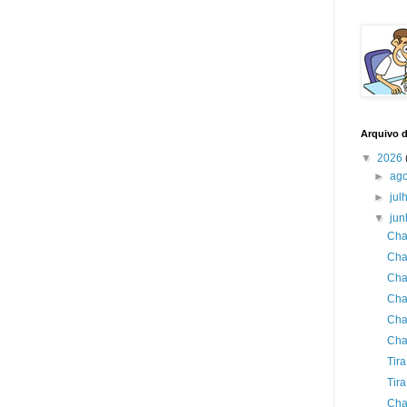
Arquivo 
▼
2026
►
ag
►
jul
▼
ju
Cha
Cha
Cha
Cha
Cha
Cha
Tir
Tira
Cha