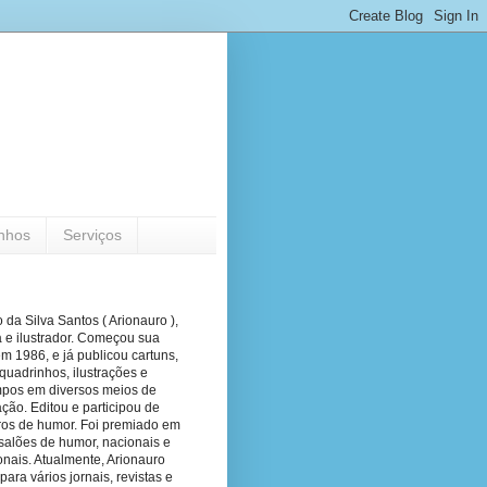
nhos
Serviços
 da Silva Santos ( Arionauro ),
a e ilustrador. Começou sua
em 1986, e já publicou cartuns,
quadrinhos, ilustrações e
pos em diversos meios de
ão. Editou e participou de
vros de humor. Foi premiado em
salões de humor, nacionais e
onais. Atualmente, Arionauro
para vários jornais, revistas e