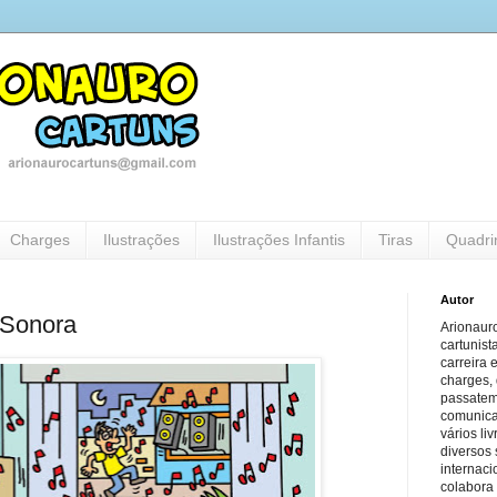
Charges
Ilustrações
Ilustrações Infantis
Tiras
Quadri
Autor
 Sonora
Arionauro
cartunist
carreira 
charges, 
passatem
comunicaç
vários li
diversos 
internaci
colabora 