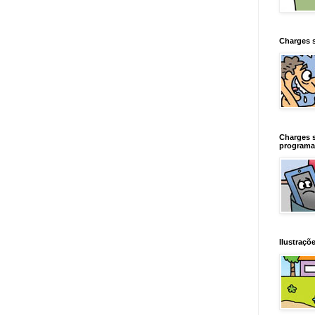
Charges 
Charges 
programa
Ilustraçõe