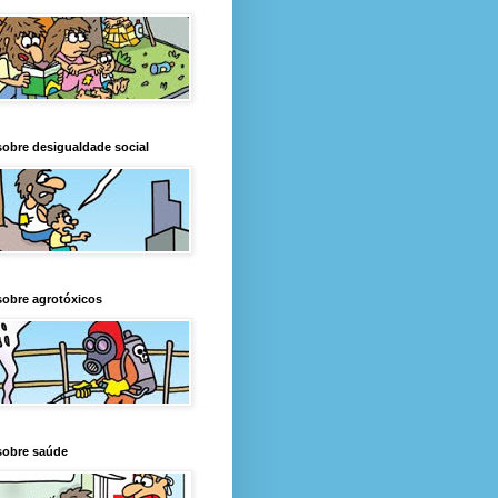
obre desigualdade social
obre agrotóxicos
sobre saúde