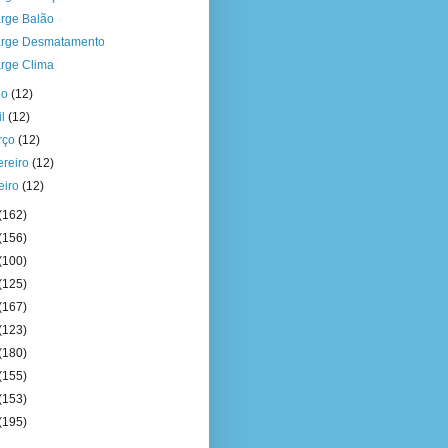
rge Balão
rge Desmatamento
rge Clima
io
(12)
il
(12)
rço
(12)
ereiro
(12)
eiro
(12)
(162)
(156)
(100)
(125)
(167)
(123)
(180)
(155)
(153)
(195)