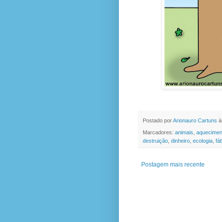
Postado por
Arionauro Cartuns
à
Marcadores:
animais
,
aquecimen
destruição
,
dinheiro
,
ecologia
,
fá
Postagem mais recente