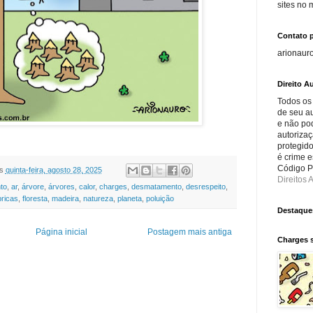
sites no
Contato 
arionaur
Direito Au
Todos os
de seu au
e não po
autorizaç
protegido
é crime e
Código Pe
s
quinta-feira, agosto 28, 2025
Direitos A
to
,
ar
,
árvore
,
árvores
,
calor
,
charges
,
desmatamento
,
desrespeito
,
bricas
,
floresta
,
madeira
,
natureza
,
planeta
,
poluição
Destaque
Página inicial
Postagem mais antiga
Charges 