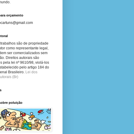
 mundo.
para orçamento
ocartuns@gmail.com
toral
 trabalhos são de propriedade
tor como representante legal,
dem ser comercializados sem
ão. Direitos autorais são
s pela lei nº 9610/98, violá-los
stabelecido pelo artigo 184 do
nal Brasileiro.
Lei dos
utorais (Br)
s
sobre poluição