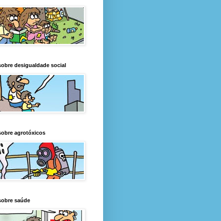
obre desigualdade social
obre agrotóxicos
sobre saúde