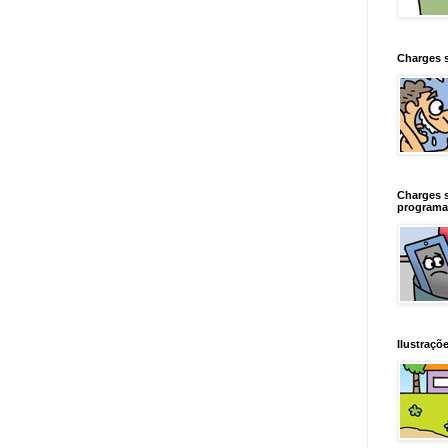
Charges 
Charges 
programa
Ilustraçõe