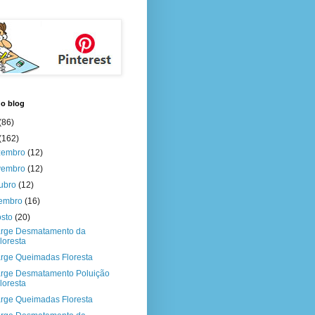
do blog
(86)
(162)
zembro
(12)
vembro
(12)
tubro
(12)
tembro
(16)
osto
(20)
rge Desmatamento da
loresta
rge Queimadas Floresta
rge Desmatamento Poluição
loresta
rge Queimadas Floresta