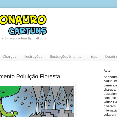
Charges
Ilustrações
Ilustrações Infantis
Tiras
Quadri
Autor
ento Poluição Floresta
Arionauro
cartunist
carreira 
charges, 
passatem
comunicaç
vários li
diversos 
internaci
colabora 