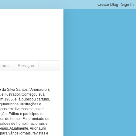
nhos
Serviços
 da Silva Santos ( Arionauro ),
a e ilustrador. Começou sua
em 1986, e já publicou cartuns,
quadrinhos, ilustrações e
pos em diversos meios de
ão. Editou e participou de
vros de humor. Foi premiado em
salões de humor, nacionais e
onais. Atualmente, Arionauro
para vários jornais, revistas e