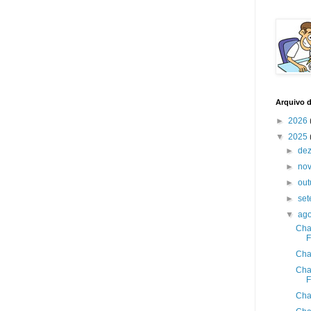
Arquivo 
►
2026
▼
2025
►
de
►
no
►
ou
►
se
▼
ag
Cha
F
Cha
Cha
F
Cha