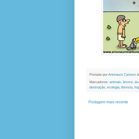
Postado por
Arionauro Cartuns
à
Marcadores:
animais
,
árvore
,
ár
destruição
,
ecologia
,
floresta
,
fo
Postagem mais recente