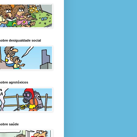
obre desigualdade social
obre agrotóxicos
sobre saúde