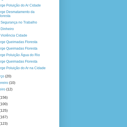
rge Poluição do Ar Cidade
rge Desmatamento da
loresta
a Segurança no Trabalho
a Dinheiro
a Violência Cidade
rge Queimadas Floresta
rge Queimadas Floresta
rge Poluição Água do Rio
rge Queimadas Floresta
rge Poluição do Ar na Cidade
rço
(20)
ereiro
(10)
eiro
(12)
(156)
(100)
(125)
(167)
(123)