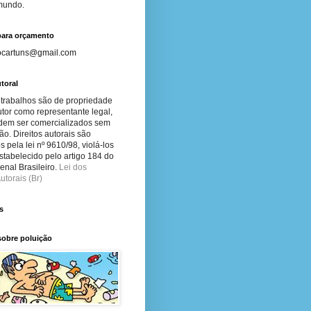
 mundo.
para orçamento
ocartuns@gmail.com
toral
 trabalhos são de propriedade
tor como representante legal,
dem ser comercializados sem
ão. Direitos autorais são
s pela lei nº 9610/98, violá-los
stabelecido pelo artigo 184 do
nal Brasileiro.
Lei dos
utorais (Br)
s
sobre poluição