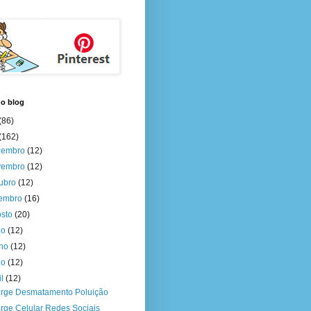
do blog
(86)
(162)
zembro
(12)
vembro
(12)
tubro
(12)
tembro
(16)
osto
(20)
ho
(12)
nho
(12)
io
(12)
il
(12)
rge Desmatamento Poluição
rge Celular Redes Sociais