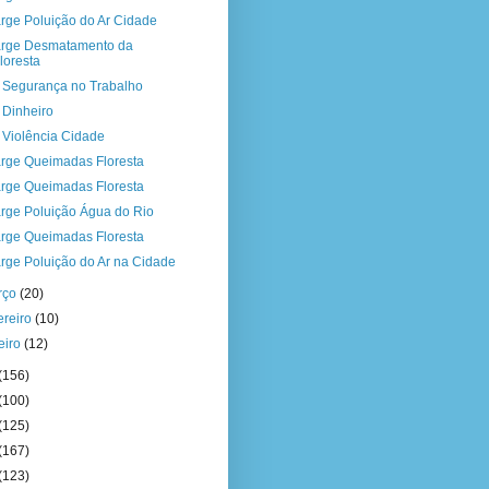
rge Poluição do Ar Cidade
rge Desmatamento da
loresta
a Segurança no Trabalho
a Dinheiro
a Violência Cidade
rge Queimadas Floresta
rge Queimadas Floresta
rge Poluição Água do Rio
rge Queimadas Floresta
rge Poluição do Ar na Cidade
rço
(20)
ereiro
(10)
eiro
(12)
(156)
(100)
(125)
(167)
(123)