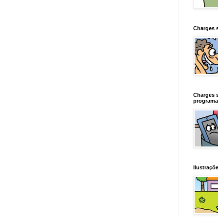
Charges 
Charges 
programa
Ilustraçõe