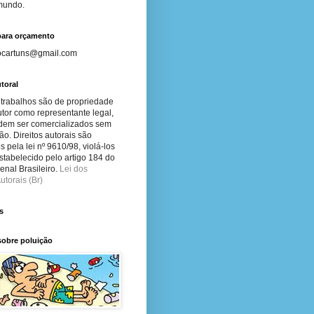
 mundo.
para orçamento
ocartuns@gmail.com
toral
 trabalhos são de propriedade
tor como representante legal,
dem ser comercializados sem
ão. Direitos autorais são
s pela lei nº 9610/98, violá-los
stabelecido pelo artigo 184 do
nal Brasileiro.
Lei dos
utorais (Br)
s
sobre poluição