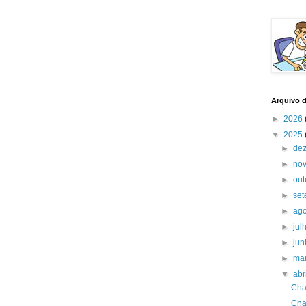
Arquivo 
►
2026
▼
2025
►
de
►
no
►
ou
►
se
►
ag
►
jul
►
ju
►
ma
▼
abr
Cha
Cha