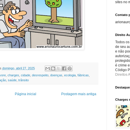
sites no
Contato 
arionaur
Direito Au
Todos os
de seu au
e não po
autorizaç
protegido
é crime e
s
domingo, abril 27, 2025
Código Pe
Direitos A
vore
,
charges
,
cidade
,
desrespeito
,
doenças
,
ecologia
,
fábricas
,
ação
,
saúde
,
trânsito
Destaque
Página inicial
Postagem mais antiga
Charges 