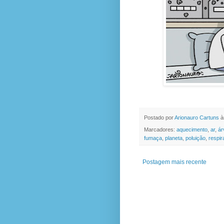
Postado por
Arionauro Cartuns
à
Marcadores:
aquecimento
,
ar
,
ár
fumaça
,
planeta
,
poluição
,
respir
Postagem mais recente