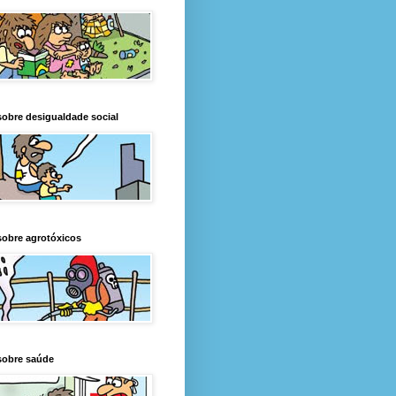
obre desigualdade social
obre agrotóxicos
sobre saúde