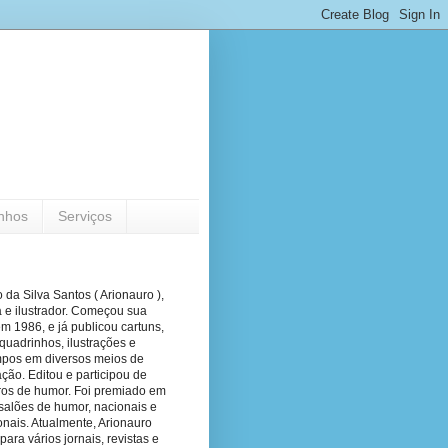
nhos
Serviços
 da Silva Santos ( Arionauro ),
a e ilustrador. Começou sua
em 1986, e já publicou cartuns,
quadrinhos, ilustrações e
pos em diversos meios de
ão. Editou e participou de
vros de humor. Foi premiado em
salões de humor, nacionais e
onais. Atualmente, Arionauro
para vários jornais, revistas e