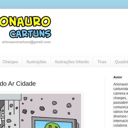
Charges
Ilustrações
Ilustrações Infantis
Tiras
Quadri
Autor
do Ar Cidade
Arionauro
cartunist
carreira 
charges, 
passatem
comunicaç
vários li
diversos 
internaci
colabora 