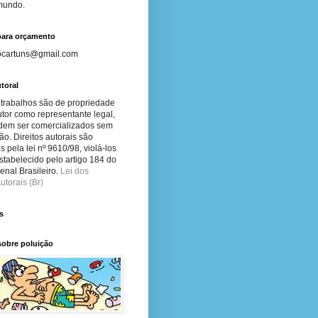
 mundo.
para orçamento
ocartuns@gmail.com
toral
 trabalhos são de propriedade
tor como representante legal,
dem ser comercializados sem
ão. Direitos autorais são
s pela lei nº 9610/98, violá-los
stabelecido pelo artigo 184 do
nal Brasileiro.
Lei dos
utorais (Br)
s
sobre poluição