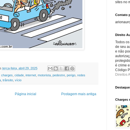
sites no
Contato 
arionaur
Direito Au
Todos os
de seu au
e não po
autorizaç
protegido
é crime e
s
terça-feira, abril 29, 2025
Código Pe
Direitos A
,
charges
,
cidade
,
internet
,
motorista
,
pedestre
,
perigo
,
redes
a
,
trânsito
,
vício
Destaque
Página inicial
Postagem mais antiga
Charges 