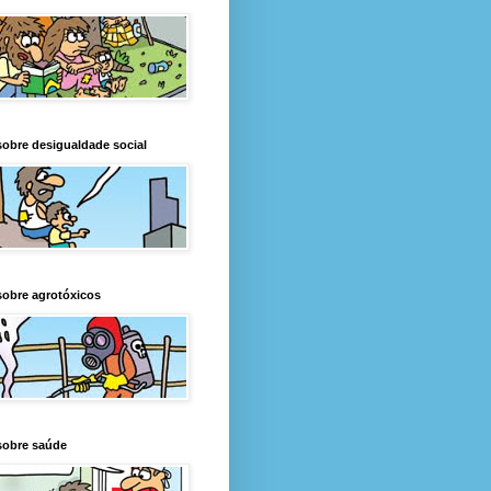
obre desigualdade social
obre agrotóxicos
sobre saúde