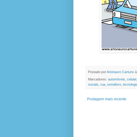
Postado por
Arionauro Cartuns
à
Marcadores:
automóveis
,
celular
sociais
,
rua
,
semáforo
,
tecnologi
Postagem mais recente