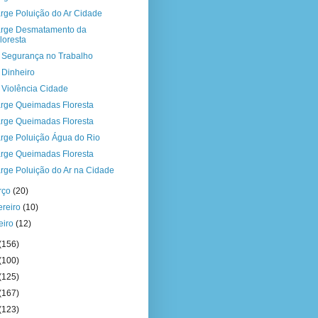
rge Poluição do Ar Cidade
rge Desmatamento da
loresta
a Segurança no Trabalho
a Dinheiro
a Violência Cidade
rge Queimadas Floresta
rge Queimadas Floresta
rge Poluição Água do Rio
rge Queimadas Floresta
rge Poluição do Ar na Cidade
rço
(20)
ereiro
(10)
eiro
(12)
(156)
(100)
(125)
(167)
(123)