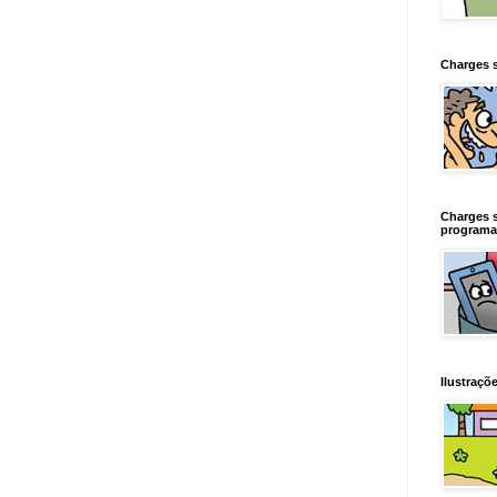
Charges 
Charges 
programa
Ilustraçõe