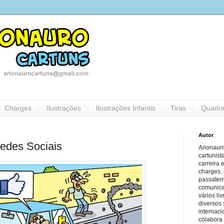
Charges
Ilustrações
Ilustrações Infantis
Tiras
Quadri
Autor
edes Sociais
Arionauro
cartunist
carreira 
charges, 
passatem
comunicaç
vários li
diversos 
internaci
colabora 