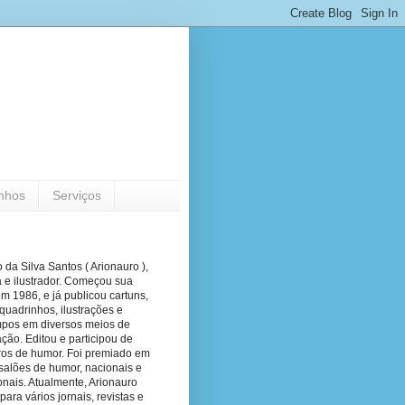
nhos
Serviços
 da Silva Santos ( Arionauro ),
a e ilustrador. Começou sua
em 1986, e já publicou cartuns,
quadrinhos, ilustrações e
pos em diversos meios de
ão. Editou e participou de
vros de humor. Foi premiado em
salões de humor, nacionais e
onais. Atualmente, Arionauro
para vários jornais, revistas e