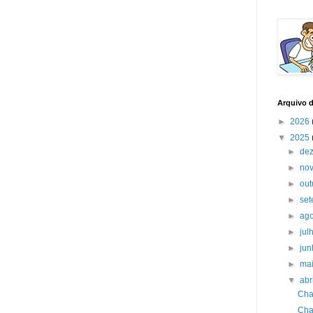
Arquivo 
►
2026
▼
2025
►
de
►
no
►
ou
►
se
►
ag
►
jul
►
ju
►
ma
▼
abr
Cha
Cha