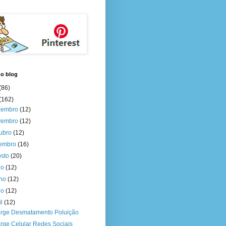
do blog
(86)
(162)
zembro
(12)
vembro
(12)
tubro
(12)
tembro
(16)
osto
(20)
ho
(12)
nho
(12)
io
(12)
il
(12)
rge Desmatamento Poluição
rge Celular Redes Sociais