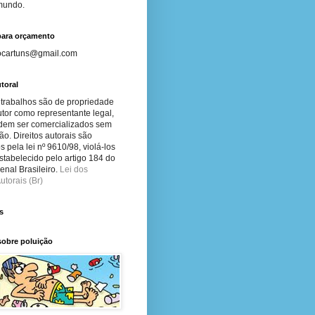
 mundo.
para orçamento
ocartuns@gmail.com
toral
 trabalhos são de propriedade
tor como representante legal,
dem ser comercializados sem
ão. Direitos autorais são
s pela lei nº 9610/98, violá-los
stabelecido pelo artigo 184 do
nal Brasileiro.
Lei dos
utorais (Br)
s
sobre poluição