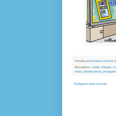
Postado por
Arionauro Cartuns
à
Marcadores:
celular
,
charges
,
co
moda
,
obsolescência
,
propagan
Postagem mais recente