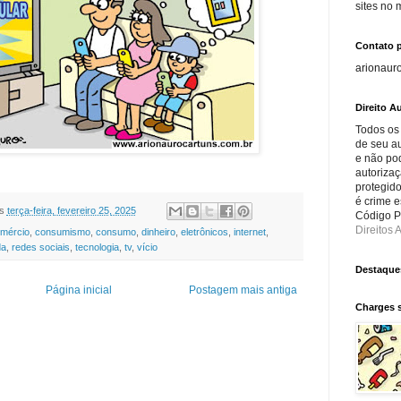
sites no
Contato 
arionaur
Direito Au
Todos os
de seu au
e não po
autorizaç
protegido
é crime e
s
terça-feira, fevereiro 25, 2025
Código Pe
Direitos A
mércio
,
consumismo
,
consumo
,
dinheiro
,
eletrônicos
,
internet
,
da
,
redes sociais
,
tecnologia
,
tv
,
vício
Destaque
Página inicial
Postagem mais antiga
Charges 