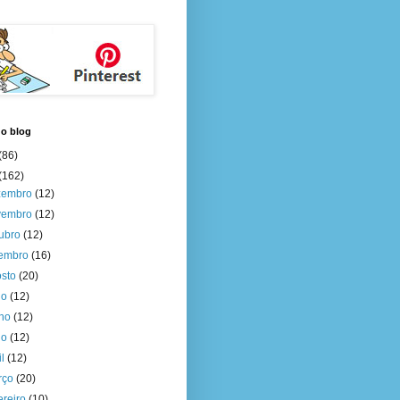
do blog
(86)
(162)
zembro
(12)
vembro
(12)
tubro
(12)
tembro
(16)
osto
(20)
ho
(12)
nho
(12)
io
(12)
il
(12)
rço
(20)
ereiro
(10)