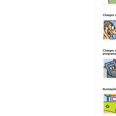
Charges 
Charges 
programa
Ilustraçõe