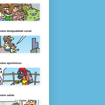
obre desigualdade social
obre agrotóxicos
sobre saúde