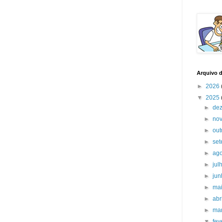
Arquivo 
►
2026
▼
2025
►
de
►
no
►
ou
►
se
►
ag
►
jul
►
ju
►
ma
►
abr
►
ma
▼
fev