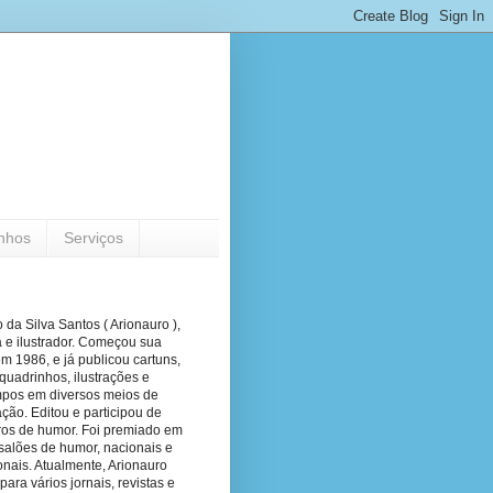
nhos
Serviços
 da Silva Santos ( Arionauro ),
a e ilustrador. Começou sua
em 1986, e já publicou cartuns,
quadrinhos, ilustrações e
pos em diversos meios de
ão. Editou e participou de
vros de humor. Foi premiado em
salões de humor, nacionais e
onais. Atualmente, Arionauro
para vários jornais, revistas e