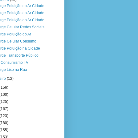
rge Poluição do Ar Cidade
rge Poluição do Ar Cidade
rge Poluição do Ar Cidade
rge Celular Redes Sociais
rge Poluição do Ar
rge Celular Consumo
rge Poluição na Cidade
rge Transporte Público
a Consumismo TV
rge Lixo na Rua
eiro
(12)
(156)
(100)
(125)
(167)
(123)
(180)
(155)
(153)