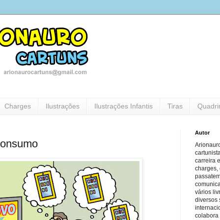
Charges
Ilustrações
Ilustrações Infantis
Tiras
Quadri
Autor
Consumo
Arionauro
cartunist
carreira 
charges, 
passatem
comunicaç
vários li
diversos 
internaci
colabora 