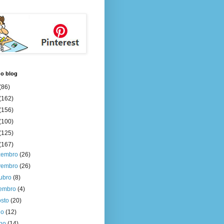
do blog
(86)
(162)
(156)
(100)
(125)
(167)
zembro
(26)
vembro
(26)
tubro
(8)
tembro
(4)
osto
(20)
ho
(12)
nho
(14)