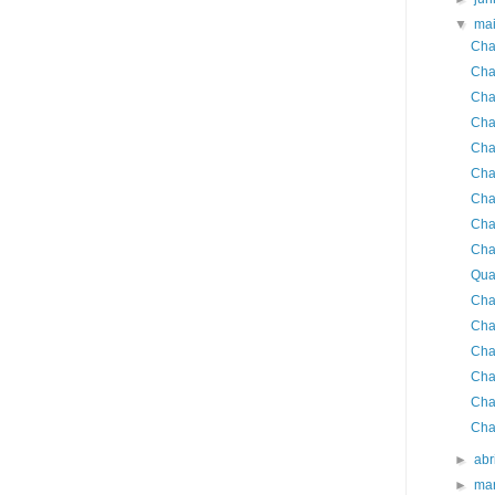
▼
ma
Cha
Cha
Cha
Cha
Cha
Cha
Cha
Cha
Cha
Qua
Cha
Cha
Cha
Cha
Cha
Cha
►
abr
►
ma