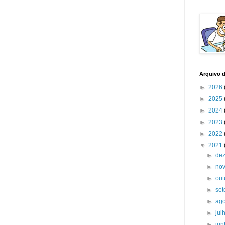
Arquivo 
►
2026
►
2025
►
2024
►
2023
►
2022
▼
2021
►
de
►
no
►
ou
►
se
►
ag
►
jul
►
ju