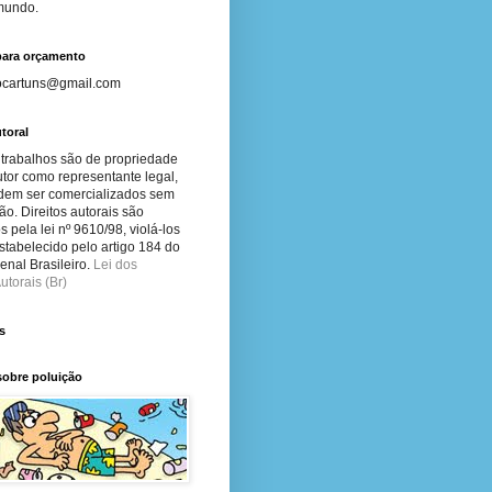
 mundo.
para orçamento
ocartuns@gmail.com
toral
 trabalhos são de propriedade
tor como representante legal,
dem ser comercializados sem
ão. Direitos autorais são
s pela lei nº 9610/98, violá-los
stabelecido pelo artigo 184 do
nal Brasileiro.
Lei dos
utorais (Br)
s
sobre poluição