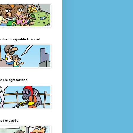
obre desigualdade social
obre agrotóxicos
sobre saúde