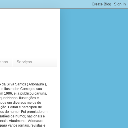
nhos
Serviços
 da Silva Santos ( Arionauro ),
a e ilustrador. Começou sua
em 1986, e já publicou cartuns,
quadrinhos, ilustrações e
pos em diversos meios de
ão. Editou e participou de
vros de humor. Foi premiado em
salões de humor, nacionais e
onais. Atualmente, Arionauro
para vários jornais, revistas e