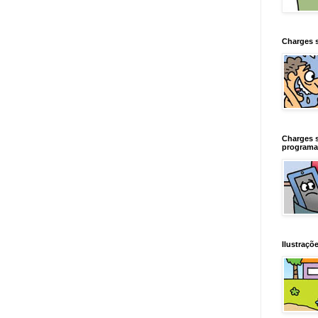
Charges 
Charges 
programa
Ilustraçõe