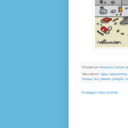
Postado por
Arionauro Cartuns
à
Marcadores:
água
,
aquecimento
fumaça
,
lixo
,
planeta
,
poluição
,
r
Postagem mais recente