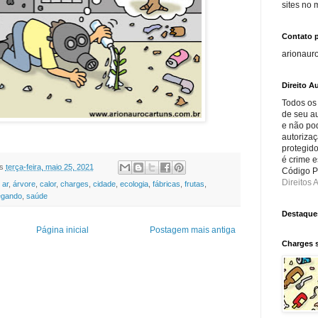
sites no
Contato 
arionaur
Direito Au
Todos os
de seu au
e não po
autorizaç
protegido
é crime e
s
terça-feira, maio 25, 2021
Código Pe
Direitos A
,
ar
,
árvore
,
calor
,
charges
,
cidade
,
ecologia
,
fábricas
,
frutas
,
egando
,
saúde
Destaque
Página inicial
Postagem mais antiga
Charges 