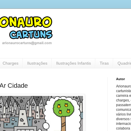
Charges
Ilustrações
Ilustrações Infantis
Tiras
Quadri
Autor
Ar Cidade
Arionauro
cartunist
carreira 
charges, 
passatem
comunicaç
vários li
diversos 
internaci
colabora 