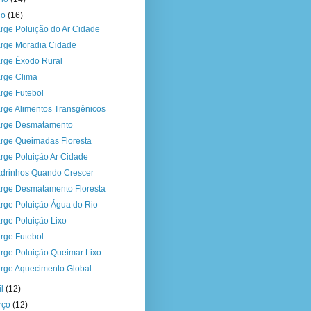
io
(16)
rge Poluição do Ar Cidade
rge Moradia Cidade
rge Êxodo Rural
rge Clima
rge Futebol
rge Alimentos Transgênicos
rge Desmatamento
rge Queimadas Floresta
rge Poluição Ar Cidade
drinhos Quando Crescer
rge Desmatamento Floresta
rge Poluição Água do Rio
rge Poluição Lixo
rge Futebol
rge Poluição Queimar Lixo
rge Aquecimento Global
il
(12)
rço
(12)