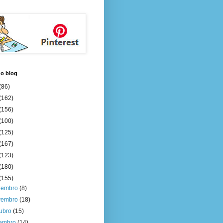
do blog
(86)
(162)
(156)
(100)
(125)
(167)
(123)
(180)
(155)
zembro
(8)
vembro
(18)
tubro
(15)
tembro
(14)