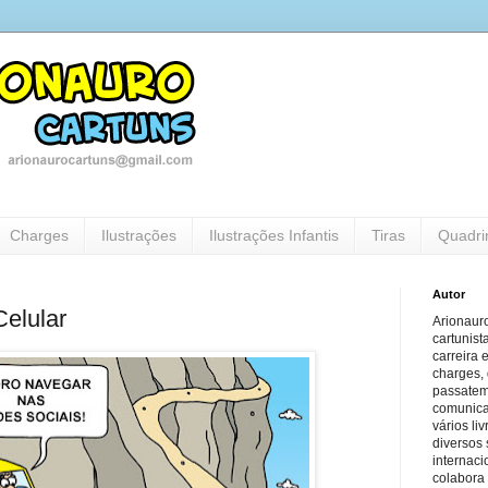
Charges
Ilustrações
Ilustrações Infantis
Tiras
Quadri
Autor
Celular
Arionauro
cartunist
carreira 
charges, 
passatem
comunicaç
vários li
diversos 
internaci
colabora 