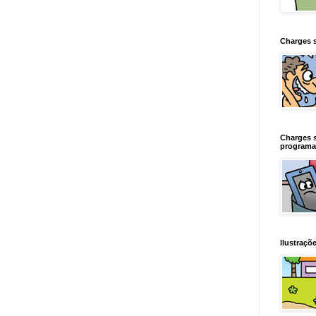
Charges 
Charges 
programa
Ilustraçõe