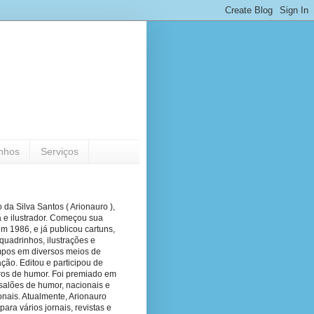
nhos
Serviços
 da Silva Santos ( Arionauro ),
a e ilustrador. Começou sua
em 1986, e já publicou cartuns,
quadrinhos, ilustrações e
pos em diversos meios de
ão. Editou e participou de
vros de humor. Foi premiado em
salões de humor, nacionais e
onais. Atualmente, Arionauro
para vários jornais, revistas e