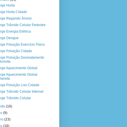
rge Horta
rge Horta Cidade
rge Regando Árvore
rge Trânsito Celular Pedestre
rge Energia Elétrica
rge Dengue
rge Poluição Exercício Físico
rge Poluição Cidade
rge Poluição Desmatamento
loresta
rge Aquecimento Global
rge Aquecimento Global
laneta
rge Poluição Lixo Cidade
rge Trânsito Celular Internet
rge Trânsito Celular
osto
(16)
ho
(9)
nho
(23)
io
(16)