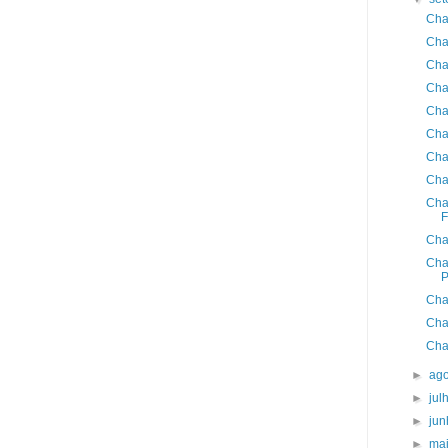
Cha
Cha
Cha
Cha
Cha
Cha
Cha
Cha
Cha
F
Cha
Cha
P
Cha
Cha
Cha
►
ag
►
jul
►
ju
►
ma