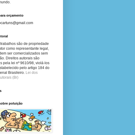
 mundo.
para orçamento
ocartuns@gmail.com
toral
 trabalhos são de propriedade
tor como representante legal,
dem ser comercializados sem
ão. Direitos autorais são
s pela lei nº 9610/98, violá-los
stabelecido pelo artigo 184 do
nal Brasileiro.
Lei dos
utorais (Br)
s
sobre poluição