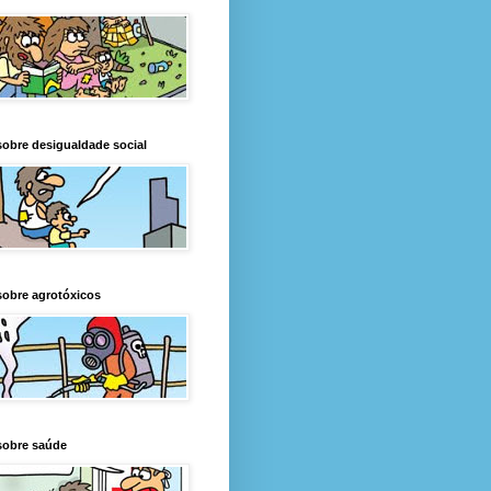
obre desigualdade social
obre agrotóxicos
sobre saúde