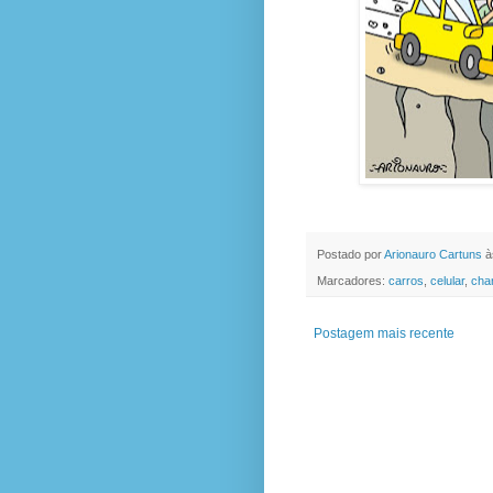
Postado por
Arionauro Cartuns
à
Marcadores:
carros
,
celular
,
cha
Postagem mais recente