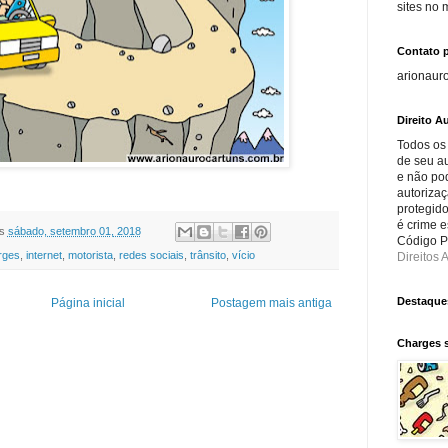
sites no
Contato 
arionaur
Direito Au
Todos os
de seu au
e não po
autorizaç
protegido
é crime e
s
sábado, setembro 01, 2018
Código Pe
rges
,
internet
,
motorista
,
redes sociais
,
trânsito
,
vício
Direitos A
Destaque
Página inicial
Postagem mais antiga
Charges 