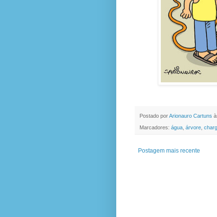
Postado por
Arionauro Cartuns
à
Marcadores:
água
,
árvore
,
char
Postagem mais recente