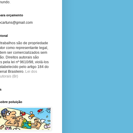
 mundo.
para orçamento
ocartuns@gmail.com
toral
 trabalhos são de propriedade
tor como representante legal,
dem ser comercializados sem
ão. Direitos autorais são
s pela lei nº 9610/98, violá-los
stabelecido pelo artigo 184 do
nal Brasileiro.
Lei dos
utorais (Br)
s
sobre poluição