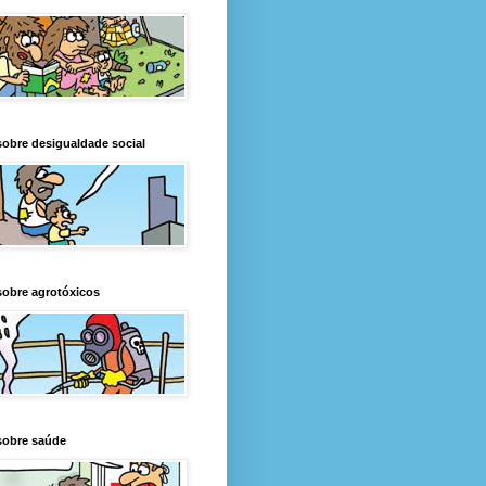
obre desigualdade social
obre agrotóxicos
sobre saúde