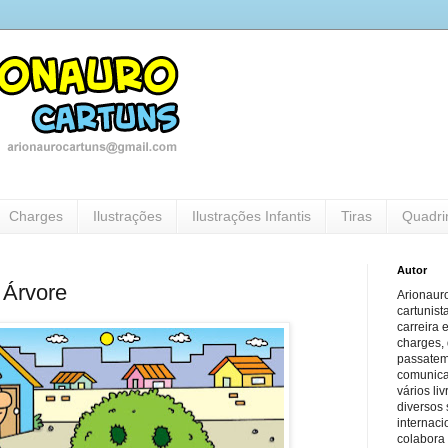
Charges
Ilustrações
Ilustrações Infantis
Tiras
Quadri
Autor
Árvore
Arionauro
cartunist
carreira 
charges, 
passatem
comunicaç
vários li
diversos 
internaci
colabora 