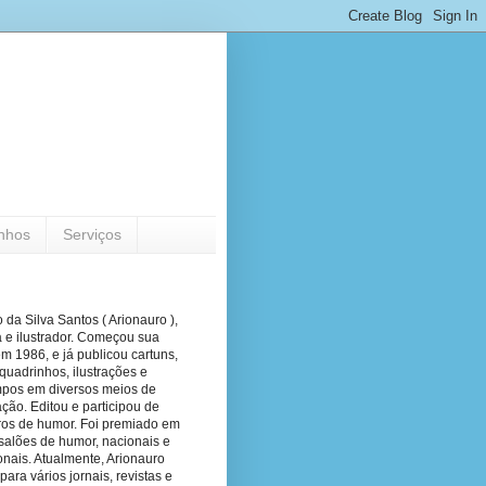
nhos
Serviços
 da Silva Santos ( Arionauro ),
a e ilustrador. Começou sua
em 1986, e já publicou cartuns,
quadrinhos, ilustrações e
pos em diversos meios de
ão. Editou e participou de
vros de humor. Foi premiado em
salões de humor, nacionais e
onais. Atualmente, Arionauro
para vários jornais, revistas e