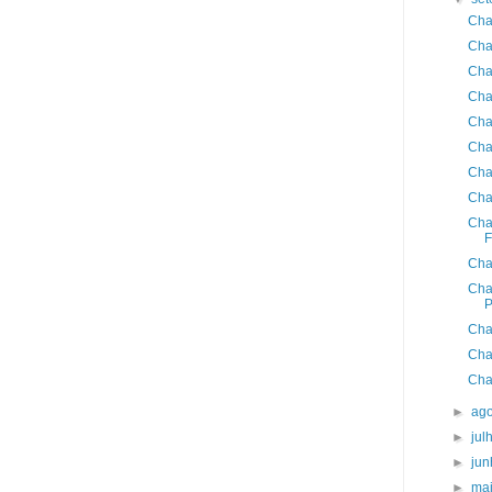
Cha
Cha
Cha
Cha
Cha
Cha
Cha
Cha
Cha
F
Cha
Cha
P
Cha
Cha
Cha
►
ag
►
jul
►
ju
►
ma