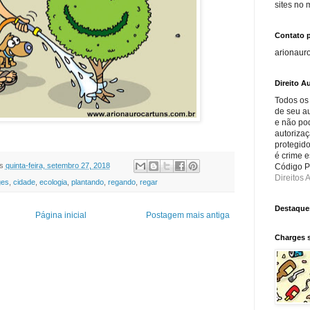
sites no
Contato 
arionaur
Direito Au
Todos os
de seu au
e não po
autorizaç
protegido
é crime e
s
quinta-feira, setembro 27, 2018
Código Pe
Direitos A
ges
,
cidade
,
ecologia
,
plantando
,
regando
,
regar
Destaque
Página inicial
Postagem mais antiga
Charges 