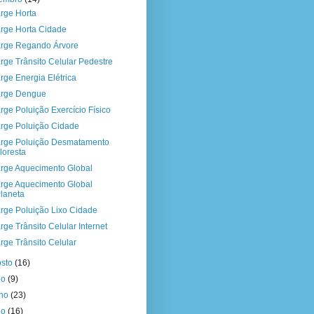
rge Horta
rge Horta Cidade
rge Regando Árvore
rge Trânsito Celular Pedestre
rge Energia Elétrica
rge Dengue
rge Poluição Exercício Físico
rge Poluição Cidade
rge Poluição Desmatamento
loresta
rge Aquecimento Global
rge Aquecimento Global
laneta
rge Poluição Lixo Cidade
rge Trânsito Celular Internet
rge Trânsito Celular
osto
(16)
ho
(9)
nho
(23)
io
(16)