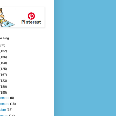
do blog
(86)
(162)
(156)
(100)
(125)
(167)
(123)
(180)
(155)
zembro
(8)
vembro
(18)
tubro
(15)
tembro
(14)