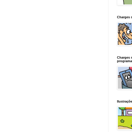
Charges 
Charges 
programa
Ilustraçõe