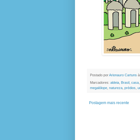
Postado por
Arionauro Cartuns
à
Marcadores:
aldeia
,
Brasil
,
casa
megalólope
,
natureza
,
prédios
,
u
Postagem mais recente