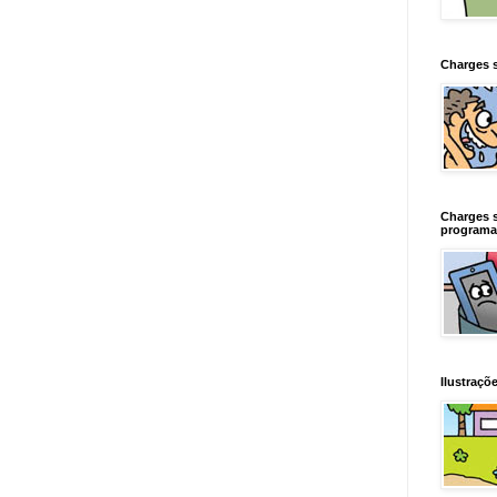
Charges 
Charges 
programa
Ilustraçõe