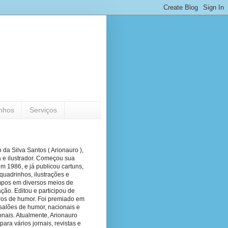
nhos
Serviços
 da Silva Santos ( Arionauro ),
a e ilustrador. Começou sua
em 1986, e já publicou cartuns,
quadrinhos, ilustrações e
pos em diversos meios de
ão. Editou e participou de
vros de humor. Foi premiado em
salões de humor, nacionais e
onais. Atualmente, Arionauro
para vários jornais, revistas e