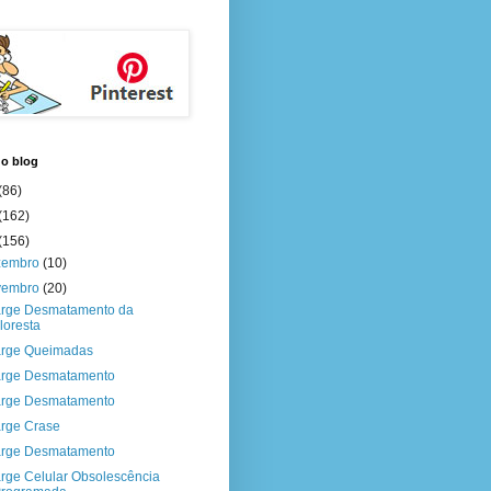
do blog
(86)
(162)
(156)
zembro
(10)
vembro
(20)
rge Desmatamento da
loresta
rge Queimadas
rge Desmatamento
rge Desmatamento
rge Crase
rge Desmatamento
rge Celular Obsolescência