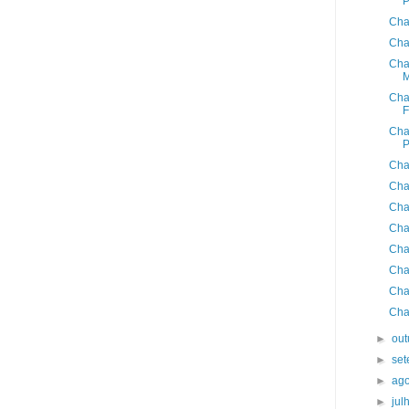
Cha
Cha
Cha
Cha
F
Cha
P
Cha
Cha
Cha
Cha
Cha
Cha
Cha
Cha
►
ou
►
se
►
ag
►
jul