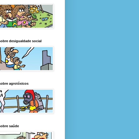
obre desigualdade social
obre agrotóxicos
sobre saúde