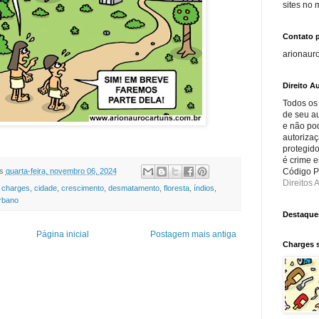
sites no
Contato 
arionaur
Direito Au
Todos os
de seu au
e não po
autorizaç
protegido
é crime e
s
quarta-feira, novembro 06, 2024
Código Pe
Direitos A
,
charges
,
cidade
,
crescimento
,
desmatamento
,
floresta
,
índios
,
rbano
Destaque
Página inicial
Postagem mais antiga
Charges 