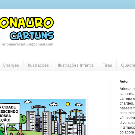
Charges
Ilustrações
Ilustrações Infantis
Tiras
Quadri
Autor
Arionauro
cartunist
carreira 
charges, 
passatem
comunicaç
vários li
diversos 
internaci
colabora 