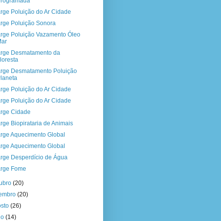
Programada
rge Poluição do Ar Cidade
rge Poluição Sonora
rge Poluição Vazamento Óleo
Mar
rge Desmatamento da
loresta
rge Desmatamento Poluição
laneta
rge Poluição do Ar Cidade
rge Poluição do Ar Cidade
rge Cidade
rge Biopirataria de Animais
rge Aquecimento Global
rge Aquecimento Global
rge Desperdício de Água
rge Fome
tubro
(20)
tembro
(20)
osto
(26)
ho
(14)