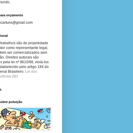
 mundo.
para orçamento
ocartuns@gmail.com
toral
 trabalhos são de propriedade
tor como representante legal,
dem ser comercializados sem
ão. Direitos autorais são
s pela lei nº 9610/98, violá-los
stabelecido pelo artigo 184 do
nal Brasileiro.
Lei dos
utorais (Br)
s
sobre poluição