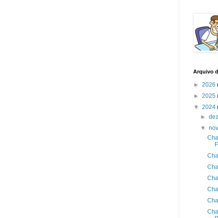
Arquivo 
►
2026
►
2025
▼
2024
►
de
▼
no
Cha
F
Cha
Cha
Cha
Cha
Cha
Cha