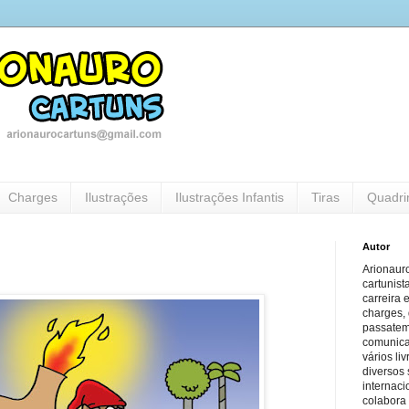
Charges
Ilustrações
Ilustrações Infantis
Tiras
Quadri
Autor
Arionauro
cartunist
carreira 
charges, 
passatem
comunicaç
vários li
diversos 
internaci
colabora 