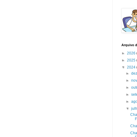
Arquivo 
►
2026
►
2025
▼
2024
►
de
►
no
►
ou
►
se
►
ag
▼
jul
Cha
F
Cha
Cha