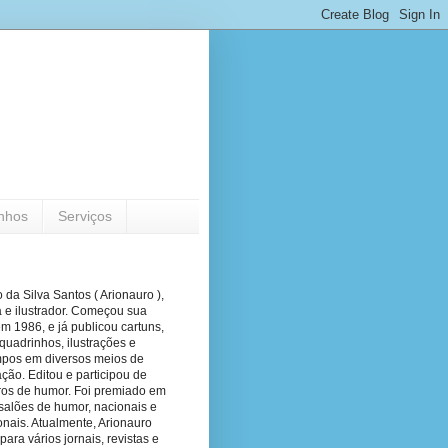
nhos
Serviços
 da Silva Santos ( Arionauro ),
a e ilustrador. Começou sua
em 1986, e já publicou cartuns,
quadrinhos, ilustrações e
pos em diversos meios de
ão. Editou e participou de
vros de humor. Foi premiado em
salões de humor, nacionais e
onais. Atualmente, Arionauro
para vários jornais, revistas e