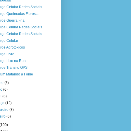
loresta
rge Celular Redes Sociais
rge Queimadas Floresta
rge Guerra Fria
rge Celular Redes Sociais
rge Celular Redes Sociais
rge Celular
rge Agrotóxicos
rge Livro
rge Lixo na Rua
rge Trânsito GPS
tum Matando a Fome
nho
(8)
io
(6)
il
(6)
rço
(12)
ereiro
(8)
eiro
(6)
(100)