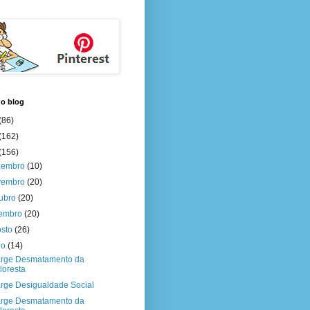
do blog
(86)
(162)
(156)
zembro
(10)
vembro
(20)
tubro
(20)
tembro
(20)
osto
(26)
ho
(14)
rge Desmatamento da
loresta
rge Desigualdade Social
rge Desmatamento da