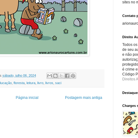
sites no
Contato 
arionaur
Direito Au
Todos os
de seu au
e não po
autorizaç
protegido
é crime e
Código Pe
s
sábado, julho 06, 2024
Direitos A
ducação
,
floresta
,
leitura
,
livro
,
livros
,
saci
Destaque
Página inicial
Postagem mais antiga
Charges 