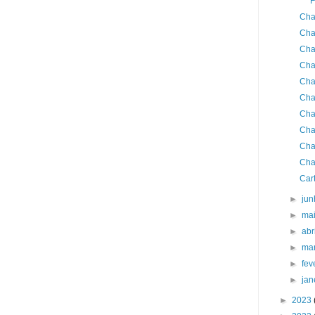
F
Cha
Cha
Cha
Cha
Cha
Cha
Cha
Cha
Cha
Cha
Car
►
ju
►
ma
►
abr
►
ma
►
fev
►
jan
►
2023