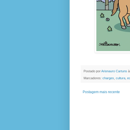
Postado por
Arionauro Cartuns
à
Marcadores:
charges
,
cultura
,
e
Postagem mais recente