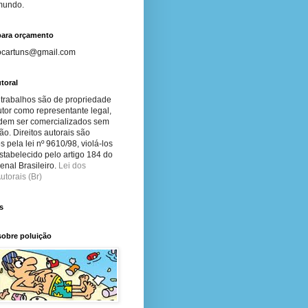
 mundo.
para orçamento
ocartuns@gmail.com
toral
 trabalhos são de propriedade
tor como representante legal,
dem ser comercializados sem
ão. Direitos autorais são
s pela lei nº 9610/98, violá-los
stabelecido pelo artigo 184 do
nal Brasileiro.
Lei dos
utorais (Br)
s
sobre poluição