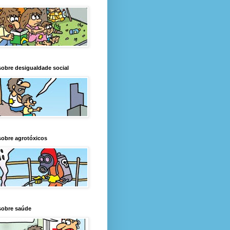
obre desigualdade social
obre agrotóxicos
sobre saúde