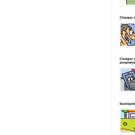
Charges 
Charges 
programa
Ilustraçõe