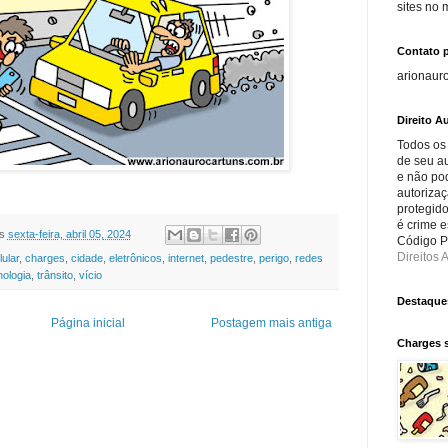
sites no
Contato 
arionaur
Direito Au
Todos os
de seu au
e não po
autorizaç
protegido
é crime e
s
sexta-feira, abril 05, 2024
Código Pe
Direitos A
lular
,
charges
,
cidade
,
eletrônicos
,
internet
,
pedestre
,
perigo
,
redes
nologia
,
trânsito
,
vício
Destaque
Página inicial
Postagem mais antiga
Charges 