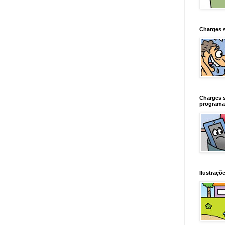
Charges 
Charges 
programa
Ilustraçõe