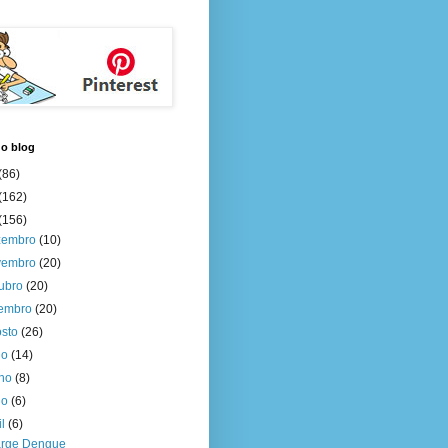
do blog
(86)
(162)
(156)
zembro
(10)
vembro
(20)
tubro
(20)
tembro
(20)
osto
(26)
ho
(14)
nho
(8)
io
(6)
il
(6)
rge Dengue