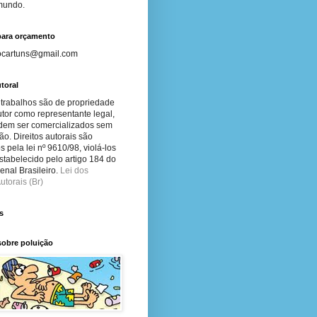
 mundo.
para orçamento
ocartuns@gmail.com
toral
 trabalhos são de propriedade
tor como representante legal,
dem ser comercializados sem
ão. Direitos autorais são
s pela lei nº 9610/98, violá-los
stabelecido pelo artigo 184 do
nal Brasileiro.
Lei dos
utorais (Br)
s
sobre poluição