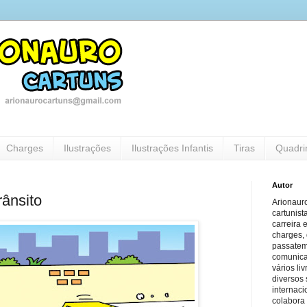
Charges
Ilustrações
Ilustrações Infantis
Tiras
Quadri
Autor
rânsito
Arionauro
cartunist
carreira 
charges, 
passatem
comunicaç
vários li
diversos 
internaci
colabora 