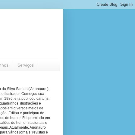
nhos
Serviços
 da Silva Santos ( Arionauro ),
a e ilustrador. Começou sua
em 1986, e já publicou cartuns,
quadrinhos, ilustrações e
pos em diversos meios de
ão. Editou e participou de
vros de humor. Foi premiado em
salões de humor, nacionais e
onais. Atualmente, Arionauro
para vários jornais, revistas e