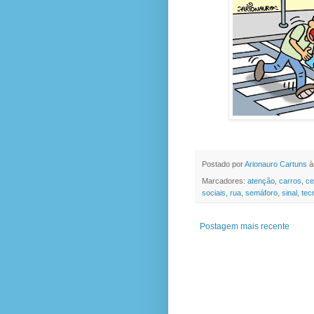
Postado por
Arionauro Cartuns
à
Marcadores:
atenção
,
carros
,
ce
sociais
,
rua
,
semáforo
,
sinal
,
tec
Postagem mais recente