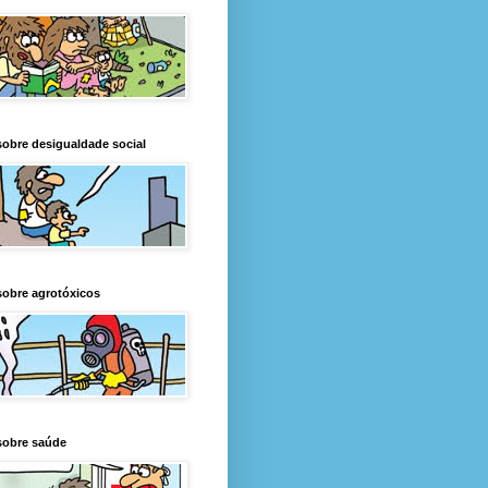
obre desigualdade social
obre agrotóxicos
sobre saúde