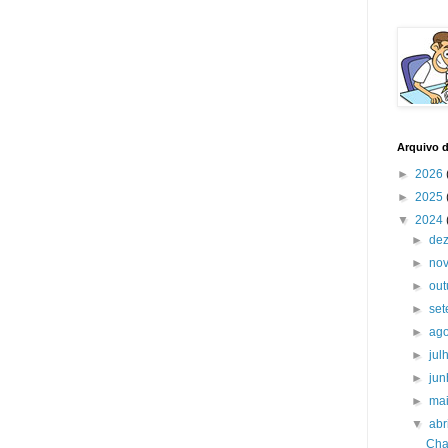
Arquivo 
►
2026
►
2025
▼
2024
►
de
►
no
►
ou
►
se
►
ag
►
jul
►
ju
►
ma
▼
abr
Cha