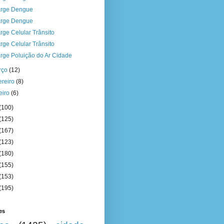
rge Dengue
rge Dengue
rge Celular Trânsito
rge Celular Trânsito
rge Poluição do Ar Cidade
rço
(12)
ereiro
(8)
eiro
(6)
(100)
(125)
(167)
(123)
(180)
(155)
(153)
(195)
es