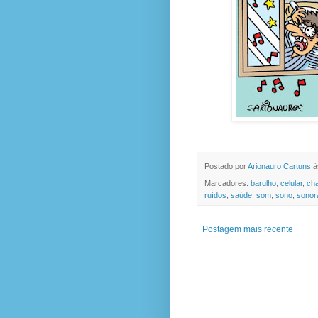
Postado por
Arionauro Cartuns
à
Marcadores:
barulho
,
celular
,
ch
ruídos
,
saúde
,
som
,
sono
,
sonor
Postagem mais recente