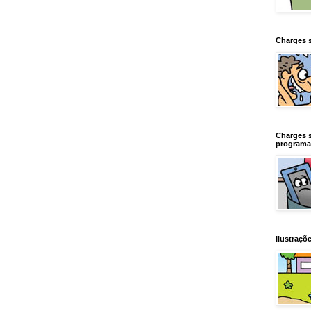
Charges 
Charges 
programa
Ilustraçõe