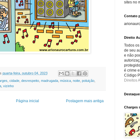
sites no
Contato 
arionaur
Direito Au
Todos os
de seu au
e não po
autorizaç
protegido
é crime e
s
quarta-feira, outubro 04, 2023
Código Pe
Direitos A
arges
,
cidade
,
desrespeito
,
madrugada
,
música
,
noite
,
poluição
,
a
,
vizinho
Destaque
Página inicial
Postagem mais antiga
Charges 