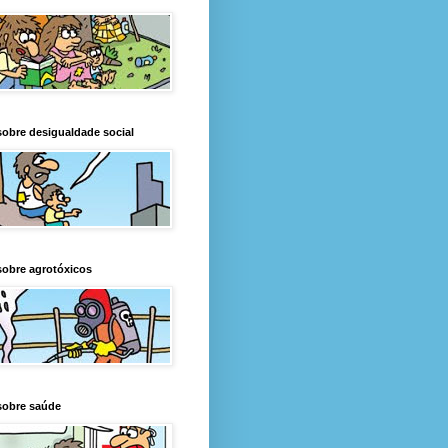
obre desigualdade social
obre agrotóxicos
sobre saúde