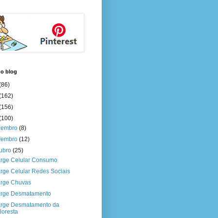
do blog
(86)
(162)
(156)
(100)
zembro
(8)
vembro
(12)
tubro
(25)
rge Celular Consumo
rge Celular Redes Sociais
rge Chuvas
rge Desmatamento
rge Desmatamento da
loresta