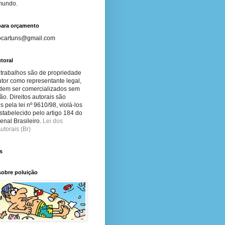
 mundo.
para orçamento
ocartuns@gmail.com
toral
 trabalhos são de propriedade
tor como representante legal,
dem ser comercializados sem
ão. Direitos autorais são
s pela lei nº 9610/98, violá-los
stabelecido pelo artigo 184 do
nal Brasileiro.
Lei dos
utorais (Br)
s
sobre poluição