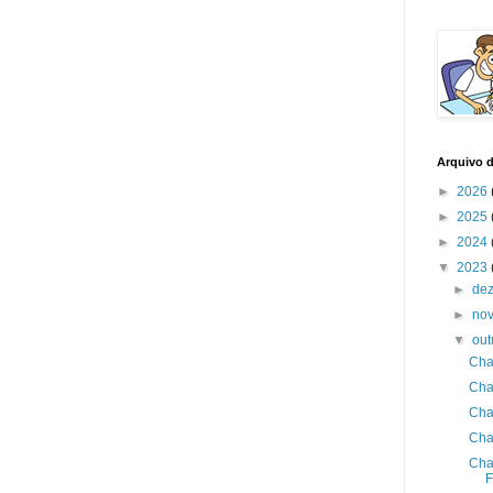
Arquivo 
►
2026
►
2025
►
2024
▼
2023
►
de
►
no
▼
ou
Cha
Cha
Cha
Cha
Cha
F