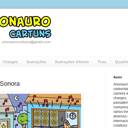
Charges
Ilustrações
Ilustrações Infantis
Tiras
Quadri
Autor
 Sonora
Arionauro
cartunist
carreira 
charges, 
passatem
comunicaç
vários li
diversos 
internaci
colabora 