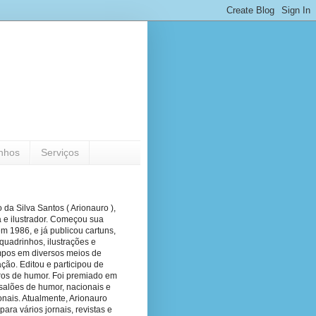
nhos
Serviços
 da Silva Santos ( Arionauro ),
a e ilustrador. Começou sua
em 1986, e já publicou cartuns,
quadrinhos, ilustrações e
pos em diversos meios de
ão. Editou e participou de
vros de humor. Foi premiado em
salões de humor, nacionais e
onais. Atualmente, Arionauro
para vários jornais, revistas e