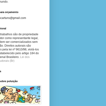
 mundo.
para orçamento
ocartuns@gmail.com
toral
 trabalhos são de propriedade
tor como representante legal,
dem ser comercializados sem
ão. Direitos autorais são
s pela lei nº 9610/98, violá-los
stabelecido pelo artigo 184 do
nal Brasileiro.
Lei dos
utorais (Br)
s
sobre poluição