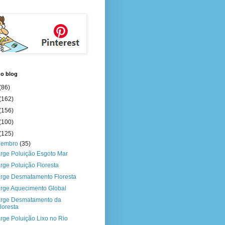
do blog
(86)
(162)
(156)
(100)
(125)
zembro
(35)
rge Poluição Esgoto Mar
rge Poluição Floresta
rge Desmatamento Floresta
rge Aquecimento Global
rge Desmatamento da
loresta
rge Poluição Lixo no Rio