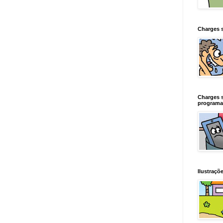
Charges 
Charges 
programa
Ilustraçõe