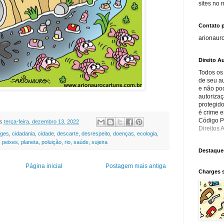
sites no
Contato 
arionaur
Direito Au
Todos os
de seu au
e não po
autorizaç
protegido
é crime e
Código Pe
s
terça-feira, dezembro 13, 2022
Direitos A
rges
,
cidadania
,
cidade
,
descarte
,
desrespeito
,
doenças
,
ecologia
,
,
peixes
,
planeta
,
poluição
,
rio
,
saúde
,
sujeira
Destaque
Página inicial
Postagem mais antiga
Charges 