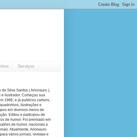
nhos
Serviços
 da Silva Santos ( Arionauro ),
a e ilustrador. Começou sua
em 1986, e já publicou cartuns,
quadrinhos, ilustrações e
pos em diversos meios de
ão. Editou e participou de
vros de humor. Foi premiado em
salões de humor, nacionais e
onais. Atualmente, Arionauro
para vários jornais, revistas e