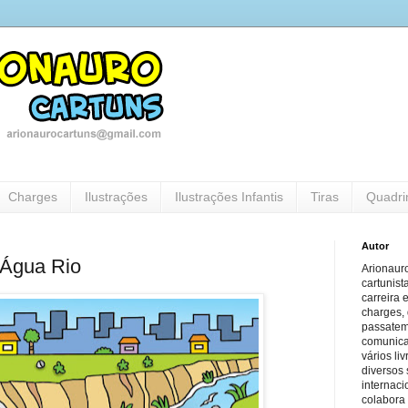
Charges
Ilustrações
Ilustrações Infantis
Tiras
Quadri
Autor
 Água Rio
Arionauro
cartunist
carreira 
charges, 
passatem
comunicaç
vários li
diversos 
internaci
colabora 