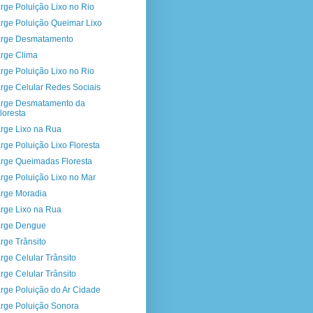
rge Poluição Lixo no Rio
rge Poluição Queimar Lixo
rge Desmatamento
rge Clima
rge Poluição Lixo no Rio
rge Celular Redes Sociais
rge Desmatamento da
loresta
rge Lixo na Rua
rge Poluição Lixo Floresta
rge Queimadas Floresta
rge Poluição Lixo no Mar
rge Moradia
rge Lixo na Rua
rge Dengue
rge Trânsito
rge Celular Trânsito
rge Celular Trânsito
rge Poluição do Ar Cidade
rge Poluição Sonora