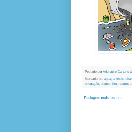
Postado por
Arionauro Cartuns
à
Marcadores:
água
,
animais
,
cha
educação
,
esgoto
,
lixo
,
natureza
Postagem mais recente