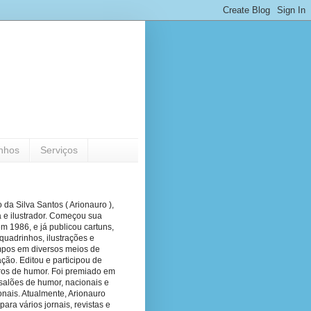
nhos
Serviços
 da Silva Santos ( Arionauro ),
a e ilustrador. Começou sua
em 1986, e já publicou cartuns,
quadrinhos, ilustrações e
pos em diversos meios de
ão. Editou e participou de
vros de humor. Foi premiado em
salões de humor, nacionais e
onais. Atualmente, Arionauro
para vários jornais, revistas e