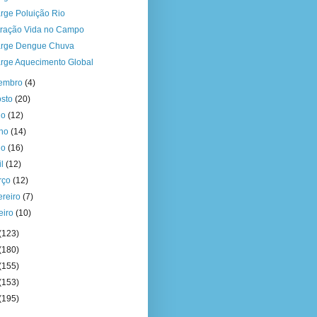
rge Poluição Rio
stração Vida no Campo
rge Dengue Chuva
rge Aquecimento Global
tembro
(4)
osto
(20)
ho
(12)
nho
(14)
io
(16)
il
(12)
rço
(12)
ereiro
(7)
eiro
(10)
(123)
(180)
(155)
(153)
(195)