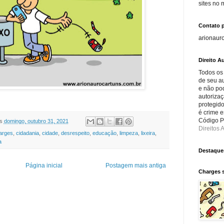
sites no
Contato 
arionaur
Direito Au
Todos os
de seu au
e não po
autorizaç
protegido
é crime e
Código Pe
s
domingo, outubro 31, 2021
Direitos A
arges
,
cidadania
,
cidade
,
desrespeito
,
educação
,
limpeza
,
lixeira
,
a
Destaque
Página inicial
Postagem mais antiga
Charges 