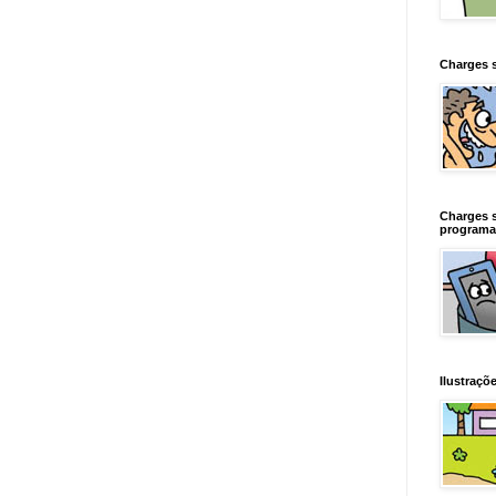
Charges 
Charges 
programa
Ilustraçõe