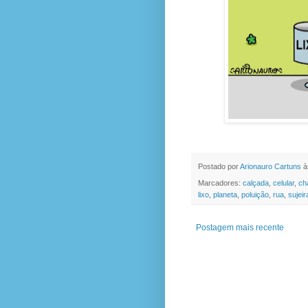
Postado por
Arionauro Cartuns
à
Marcadores:
calçada
,
celular
,
ch
lixo
,
planeta
,
poluição
,
rua
,
sujeir
Postagem mais recente