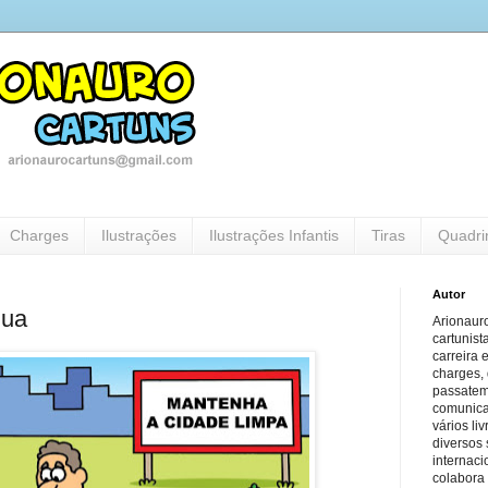
Charges
Ilustrações
Ilustrações Infantis
Tiras
Quadri
Autor
Rua
Arionauro
cartunist
carreira 
charges, 
passatem
comunicaç
vários li
diversos 
internaci
colabora 