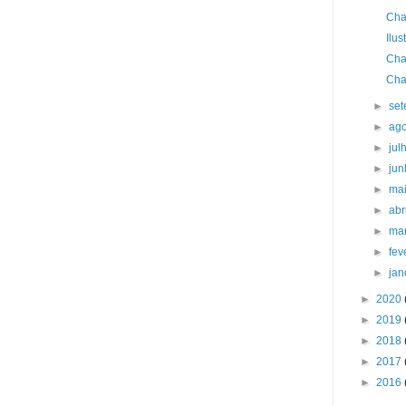
Cha
Ilu
Cha
Cha
►
se
►
ag
►
jul
►
ju
►
ma
►
abr
►
ma
►
fev
►
jan
►
2020
►
2019
►
2018
►
2017
►
2016