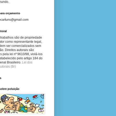
 mundo.
para orçamento
ocartuns@gmail.com
toral
 trabalhos são de propriedade
tor como representante legal,
dem ser comercializados sem
ão. Direitos autorais são
s pela lei nº 9610/98, violá-los
stabelecido pelo artigo 184 do
nal Brasileiro.
Lei dos
utorais (Br)
s
sobre poluição