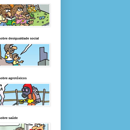
obre desigualdade social
obre agrotóxicos
sobre saúde