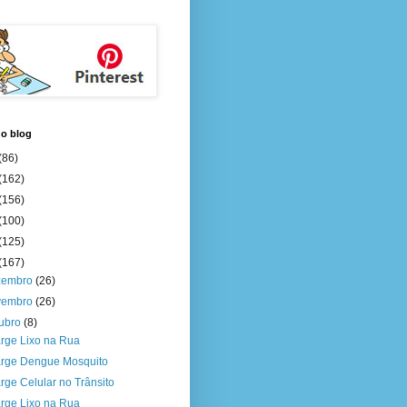
do blog
(86)
(162)
(156)
(100)
(125)
(167)
zembro
(26)
vembro
(26)
tubro
(8)
rge Lixo na Rua
rge Dengue Mosquito
rge Celular no Trânsito
rge Lixo na Rua