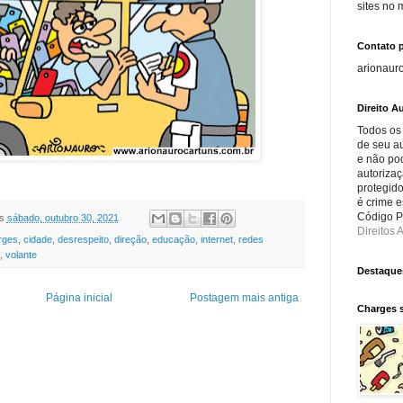
sites no
Contato 
arionaur
Direito Au
Todos os
de seu au
e não po
autorizaç
protegido
é crime e
Código Pe
s
sábado, outubro 30, 2021
Direitos A
rges
,
cidade
,
desrespeito
,
direção
,
educação
,
internet
,
redes
,
volante
Destaque
Página inicial
Postagem mais antiga
Charges 