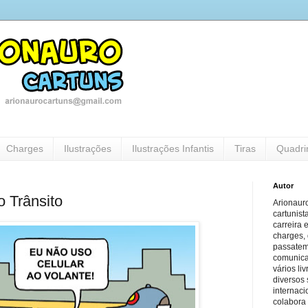
Charges
Ilustrações
Ilustrações Infantis
Tiras
Quadri
Autor
o Trânsito
Arionauro
cartunist
carreira 
charges, 
passatem
comunicaç
vários li
diversos 
internaci
colabora 