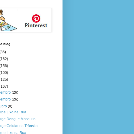
do blog
(86)
(162)
(156)
(100)
(125)
(167)
zembro
(26)
vembro
(26)
tubro
(8)
rge Lixo na Rua
rge Dengue Mosquito
rge Celular no Trânsito
rge Lixo na Rua