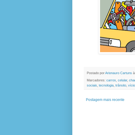
Postado por
Arionauro Cartuns
à
Marcadores:
carros
,
celular
,
cha
sociais
,
tecnologia
,
trânsito
,
vício
Postagem mais recente