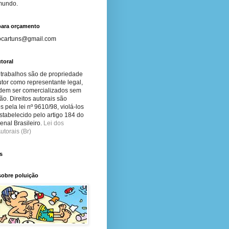
 mundo.
para orçamento
ocartuns@gmail.com
toral
 trabalhos são de propriedade
tor como representante legal,
dem ser comercializados sem
ão. Direitos autorais são
s pela lei nº 9610/98, violá-los
stabelecido pelo artigo 184 do
nal Brasileiro.
Lei dos
utorais (Br)
s
sobre poluição