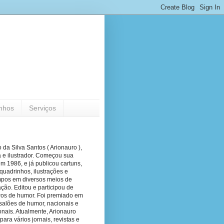
nhos
Serviços
 da Silva Santos ( Arionauro ),
a e ilustrador. Começou sua
em 1986, e já publicou cartuns,
quadrinhos, ilustrações e
pos em diversos meios de
ão. Editou e participou de
vros de humor. Foi premiado em
salões de humor, nacionais e
onais. Atualmente, Arionauro
para vários jornais, revistas e