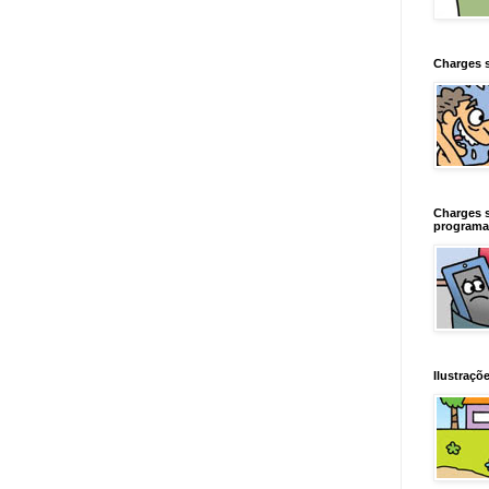
Charges 
Charges 
programa
Ilustraçõe