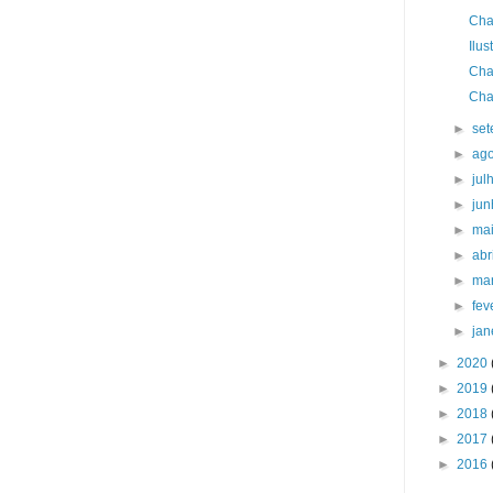
Cha
Ilu
Cha
Cha
►
se
►
ag
►
jul
►
ju
►
ma
►
abr
►
ma
►
fev
►
jan
►
2020
►
2019
►
2018
►
2017
►
2016