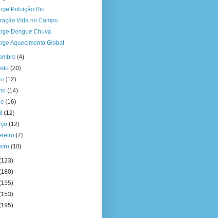
rge Poluição Rio
stração Vida no Campo
rge Dengue Chuva
rge Aquecimento Global
tembro
(4)
osto
(20)
ho
(12)
nho
(14)
io
(16)
il
(12)
rço
(12)
ereiro
(7)
eiro
(10)
(123)
(180)
(155)
(153)
(195)