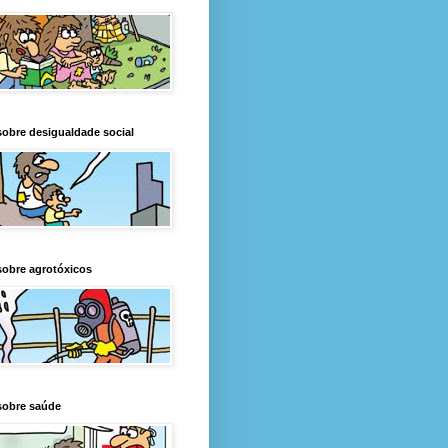
obre desigualdade social
obre agrotóxicos
sobre saúde