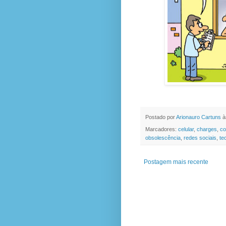
Postado por
Arionauro Cartuns
à
Marcadores:
celular
,
charges
,
co
obsolescência
,
redes sociais
,
te
Postagem mais recente