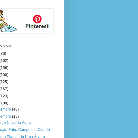
do blog
(86)
(162)
(156)
(100)
(125)
(167)
(123)
(180)
zembro
(48)
vembro
(15)
rge Crise da Água
ação Entre Campo e a Cidade
rge Plantando Uma Árvore