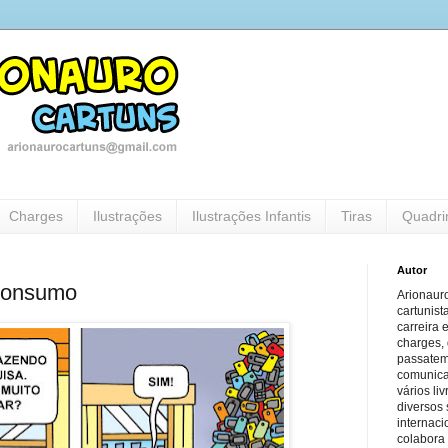
Charges
Ilustrações
Ilustrações Infantis
Tiras
Quadri
Autor
Consumo
Arionauro
cartunist
carreira 
charges, 
passatem
comunicaç
vários li
diversos 
internaci
colabora 