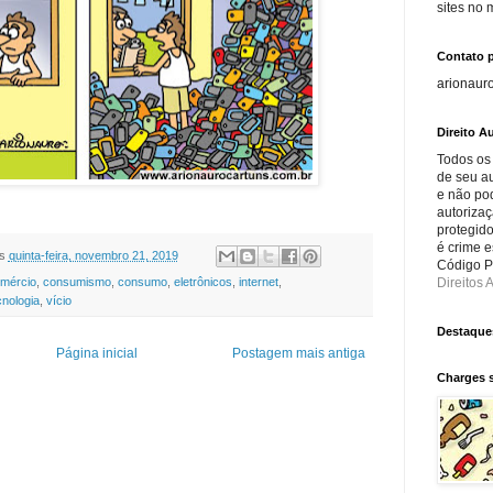
sites no
Contato 
arionaur
Direito Au
Todos os
de seu au
e não po
autorizaç
protegido
é crime e
s
quinta-feira, novembro 21, 2019
Código Pe
Direitos A
mércio
,
consumismo
,
consumo
,
eletrônicos
,
internet
,
cnologia
,
vício
Destaque
Página inicial
Postagem mais antiga
Charges 