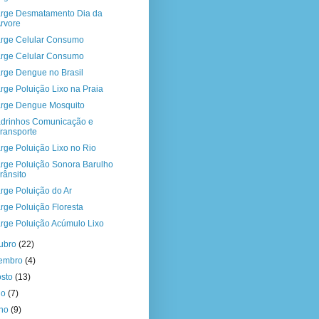
rge Desmatamento Dia da
rvore
rge Celular Consumo
rge Celular Consumo
rge Dengue no Brasil
rge Poluição Lixo na Praia
rge Dengue Mosquito
drinhos Comunicação e
ransporte
rge Poluição Lixo no Rio
rge Poluição Sonora Barulho
rânsito
rge Poluição do Ar
rge Poluição Floresta
rge Poluição Acúmulo Lixo
tubro
(22)
tembro
(4)
osto
(13)
ho
(7)
nho
(9)