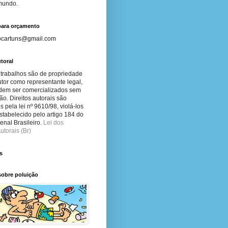
 mundo.
para orçamento
ocartuns@gmail.com
toral
 trabalhos são de propriedade
tor como representante legal,
dem ser comercializados sem
ão. Direitos autorais são
s pela lei nº 9610/98, violá-los
stabelecido pelo artigo 184 do
nal Brasileiro.
Lei dos
utorais (Br)
s
sobre poluição