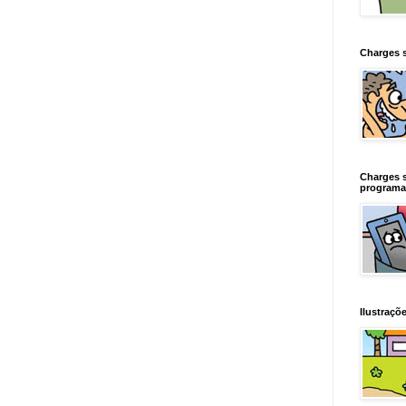
Charges 
Charges 
programa
Ilustraçõe