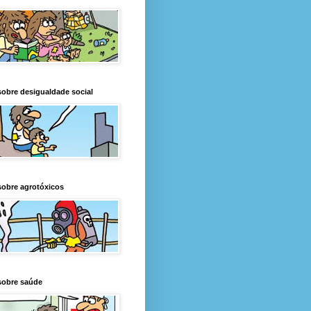
obre desigualdade social
obre agrotóxicos
sobre saúde