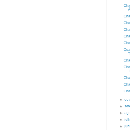
Cha
Á
Cha
Cha
Cha
Cha
Cha
Qua
T
Cha
Cha
T
Cha
Cha
Cha
►
ou
►
se
►
ag
►
jul
►
ju