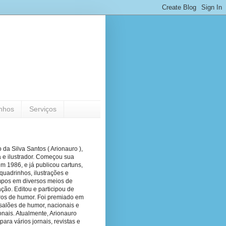
nhos
Serviços
 da Silva Santos ( Arionauro ),
a e ilustrador. Começou sua
em 1986, e já publicou cartuns,
quadrinhos, ilustrações e
pos em diversos meios de
ão. Editou e participou de
vros de humor. Foi premiado em
salões de humor, nacionais e
onais. Atualmente, Arionauro
para vários jornais, revistas e