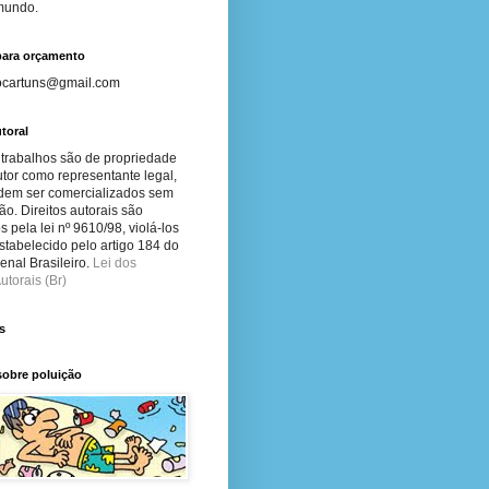
 mundo.
para orçamento
ocartuns@gmail.com
toral
 trabalhos são de propriedade
tor como representante legal,
dem ser comercializados sem
ão. Direitos autorais são
s pela lei nº 9610/98, violá-los
stabelecido pelo artigo 184 do
nal Brasileiro.
Lei dos
utorais (Br)
s
sobre poluição