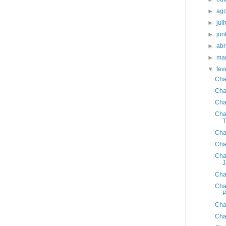
►
ag
►
jul
►
ju
►
abr
►
ma
▼
fev
Cha
Cha
Cha
Cha
T
Cha
Cha
Cha
J
Cha
Cha
P
Cha
Cha