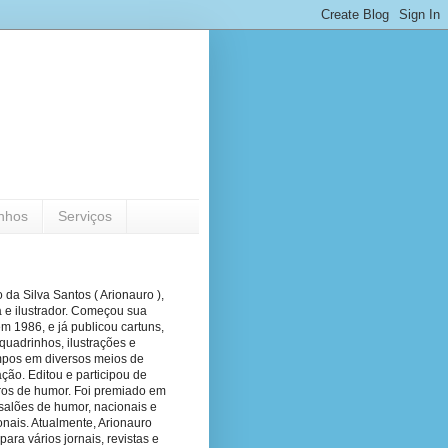
nhos
Serviços
 da Silva Santos ( Arionauro ),
a e ilustrador. Começou sua
em 1986, e já publicou cartuns,
quadrinhos, ilustrações e
pos em diversos meios de
ão. Editou e participou de
vros de humor. Foi premiado em
salões de humor, nacionais e
onais. Atualmente, Arionauro
para vários jornais, revistas e