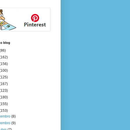
do blog
(86)
(162)
(156)
(100)
(125)
(167)
(123)
(180)
(155)
(153)
zembro
(8)
vembro
(9)
tubro
(7)