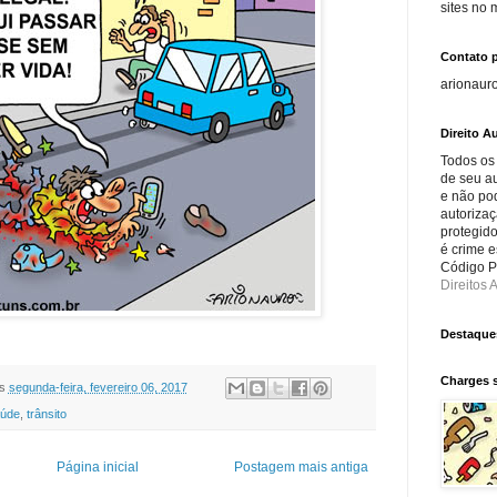
sites no
Contato 
arionaur
Direito Au
Todos os
de seu au
e não po
autorizaç
protegido
é crime e
Código Pe
Direitos A
Destaque
Charges 
s
segunda-feira, fevereiro 06, 2017
úde
,
trânsito
Página inicial
Postagem mais antiga