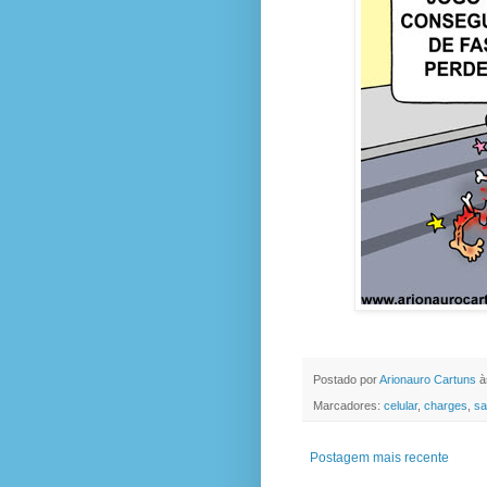
Postado por
Arionauro Cartuns
à
Marcadores:
celular
,
charges
,
sa
Postagem mais recente