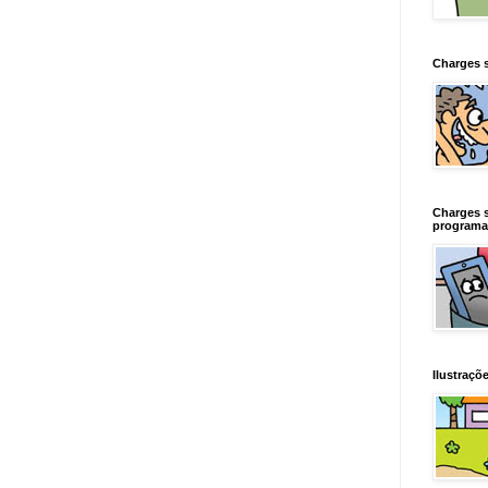
Charges 
Charges 
programa
Ilustraçõe