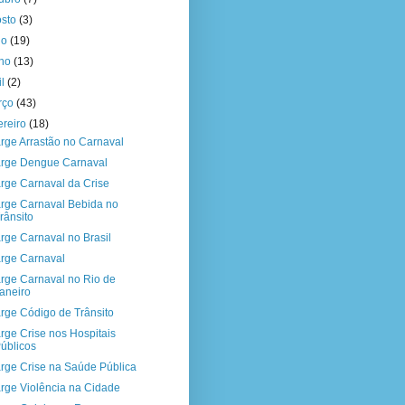
osto
(3)
ho
(19)
nho
(13)
il
(2)
rço
(43)
ereiro
(18)
rge Arrastão no Carnaval
rge Dengue Carnaval
rge Carnaval da Crise
rge Carnaval Bebida no
rânsito
rge Carnaval no Brasil
rge Carnaval
rge Carnaval no Rio de
aneiro
rge Código de Trânsito
rge Crise nos Hospitais
úblicos
rge Crise na Saúde Pública
rge Violência na Cidade