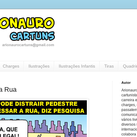
Charges
Ilustrações
Ilustrações Infantis
Tiras
Quadri
Autor
na Rua
Arionauro
cartunist
carreira 
charges, 
passatem
comunicaç
vários li
diversos 
internaci
colabora 