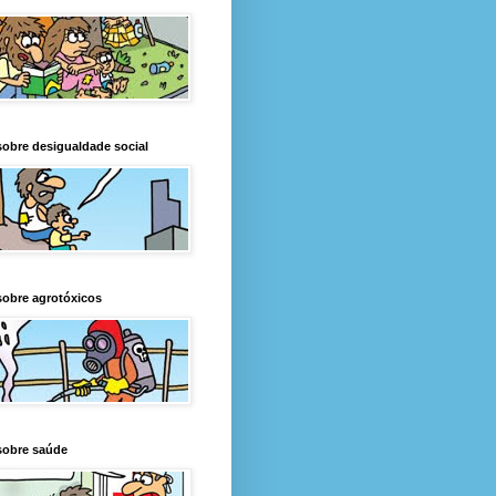
obre desigualdade social
obre agrotóxicos
sobre saúde