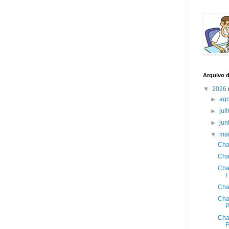
Arquivo 
▼
2026
►
ag
►
jul
►
ju
▼
ma
Cha
Cha
Cha
F
Cha
Cha
Cha
F