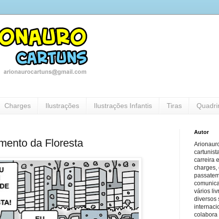
Charges
Ilustrações
Ilustrações Infantis
Tiras
Quadri
Autor
ento da Floresta
Arionauro
cartunist
carreira 
charges, 
passatem
comunicaç
vários li
diversos 
internaci
colabora 