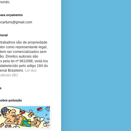
 mundo.
para orçamento
ocartuns@gmail.com
toral
 trabalhos são de propriedade
tor como representante legal,
dem ser comercializados sem
ão. Direitos autorais são
s pela lei nº 9610/98, violá-los
stabelecido pelo artigo 184 do
nal Brasileiro.
Lei dos
utorais (Br)
s
sobre poluição