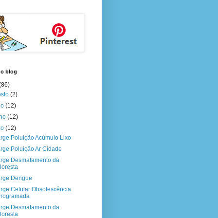
do blog
(86)
osto
(2)
ho
(12)
nho
(12)
io
(12)
rge Poluição Acúmulo Lixo
rge Poluição Ar Cidade
rge Desmatamento da
loresta
rge Dengue
rge Celular Obsolescência
Programada
rge Desmatamento da
loresta