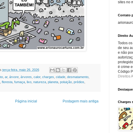
sites no
Contato 
arionaur
Direito Au
Todos os
de seu au
e não po
autorizaç
protegido
é crime e
s
terça-feira, maio 26, 2026
Código Pe
Direitos A
to
,
ar
,
árvore
,
árvores
,
calor
,
charges
,
cidade
,
desmatamento
,
,
floresta
,
fumaça
,
lixo
,
natureza
,
planeta
,
poluição
,
prédios
,
Destaque
Página inicial
Postagem mais antiga
Charges 