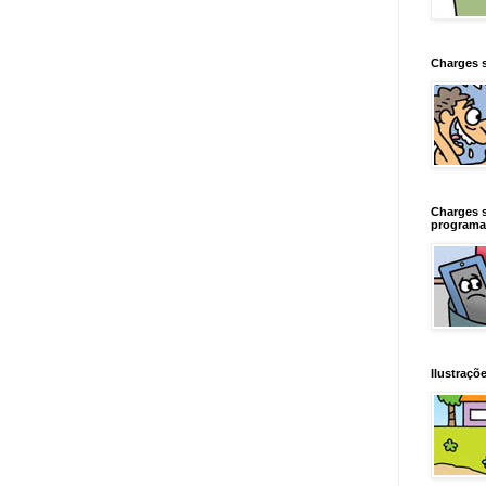
Charges 
Charges 
programa
Ilustraçõe