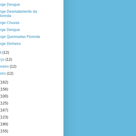
rge Dengue
rge Desmatamento da
loresta
rge Chuvas
rge Dengue
rge Queimadas Floresta
rge Dinheiro
il
(12)
rço
(12)
ereiro
(12)
eiro
(12)
(162)
(156)
(100)
(125)
(167)
(123)
(180)
(155)