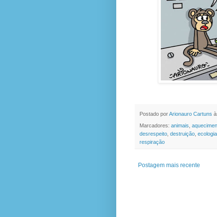
Postado por
Arionauro Cartuns
à
Marcadores:
animais
,
aquecimen
desrespeito
,
destruição
,
ecologia
respiração
Postagem mais recente