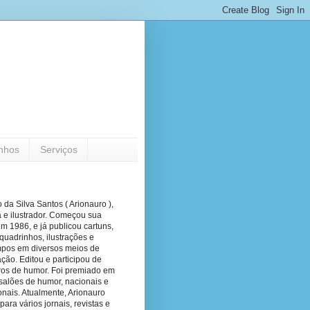
nhos
Serviços
 da Silva Santos ( Arionauro ),
a e ilustrador. Começou sua
em 1986, e já publicou cartuns,
quadrinhos, ilustrações e
pos em diversos meios de
ão. Editou e participou de
vros de humor. Foi premiado em
salões de humor, nacionais e
onais. Atualmente, Arionauro
para vários jornais, revistas e