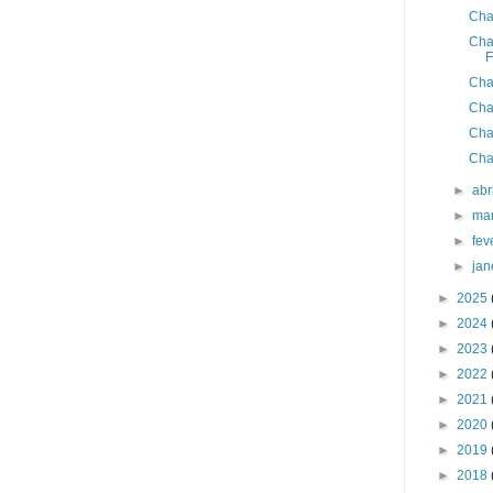
Cha
Cha
F
Cha
Cha
Cha
Cha
►
abr
►
ma
►
fev
►
jan
►
2025
►
2024
►
2023
►
2022
►
2021
►
2020
►
2019
►
2018