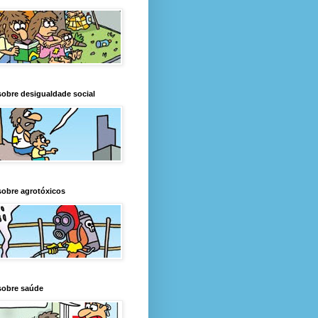
obre desigualdade social
obre agrotóxicos
sobre saúde