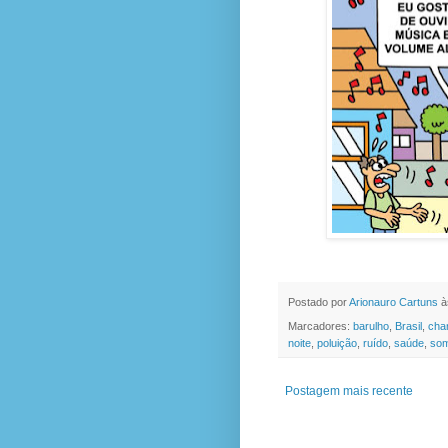
Postado por
Arionauro Cartuns
à
Marcadores:
barulho
,
Brasil
,
cha
noite
,
poluição
,
ruído
,
saúde
,
so
Postagem mais recente