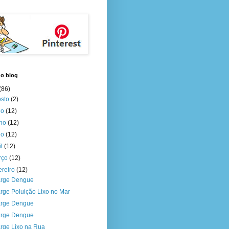
do blog
(86)
osto
(2)
ho
(12)
nho
(12)
io
(12)
il
(12)
rço
(12)
ereiro
(12)
rge Dengue
rge Poluição Lixo no Mar
rge Dengue
rge Dengue
rge Lixo na Rua