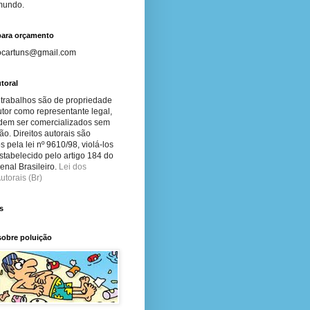
 mundo.
para orçamento
ocartuns@gmail.com
toral
 trabalhos são de propriedade
tor como representante legal,
dem ser comercializados sem
ão. Direitos autorais são
s pela lei nº 9610/98, violá-los
stabelecido pelo artigo 184 do
nal Brasileiro.
Lei dos
utorais (Br)
s
sobre poluição