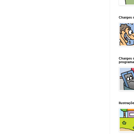
Charges 
Charges 
programa
Ilustraçõe