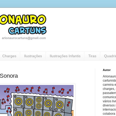
Charges
Ilustrações
Ilustrações Infantis
Tiras
Quadri
Autor
 Sonora
Arionauro
cartunist
carreira 
charges, 
passatem
comunicaç
vários li
diversos 
internaci
colabora 