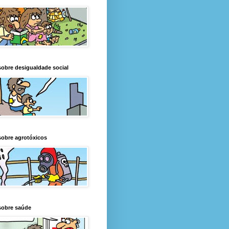
obre desigualdade social
obre agrotóxicos
sobre saúde