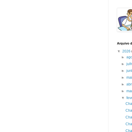
Arquivo 
▼
2026
►
ag
►
jul
►
ju
►
ma
►
abr
►
ma
▼
fev
Cha
Cha
Cha
Cha
Cha