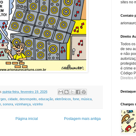
sites no
Contato 
arionaur
Direito Au
Todos os
de seu au
e não po
autorizaç
protegido
é crime e
Código Pe
Direitos A
Destaque
s
quinta-feira, fevereiro 19, 2026
rges
,
cidade
,
desrespeito
,
educação
,
eletrônicos
,
fone
,
música
,
Charges 
m
,
sonora
,
vizinhança
,
vizinho
Página inicial
Postagem mais antiga