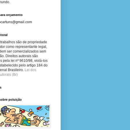
 mundo.
para orçamento
ocartuns@gmail.com
toral
 trabalhos são de propriedade
tor como representante legal,
dem ser comercializados sem
ão. Direitos autorais são
s pela lei nº 9610/98, violá-los
stabelecido pelo artigo 184 do
nal Brasileiro.
Lei dos
utorais (Br)
s
sobre poluição