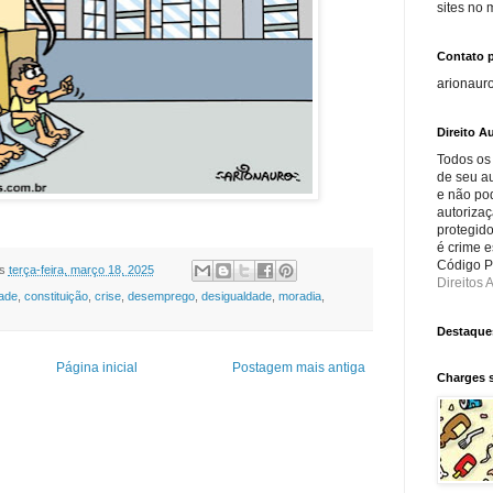
sites no
Contato 
arionaur
Direito Au
Todos os
de seu au
e não po
autorizaç
protegido
é crime e
Código Pe
s
terça-feira, março 18, 2025
Direitos A
ade
,
constituição
,
crise
,
desemprego
,
desigualdade
,
moradia
,
Destaque
Página inicial
Postagem mais antiga
Charges 