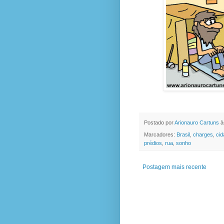
Postado por
Arionauro Cartuns
à
Marcadores:
Brasil
,
charges
,
cid
prédios
,
rua
,
sonho
Postagem mais recente