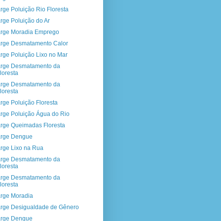
rge Poluição Rio Floresta
rge Poluição do Ar
rge Moradia Emprego
rge Desmatamento Calor
rge Poluição Lixo no Mar
rge Desmatamento da
loresta
rge Desmatamento da
loresta
rge Poluição Floresta
rge Poluição Água do Rio
rge Queimadas Floresta
rge Dengue
rge Lixo na Rua
rge Desmatamento da
loresta
rge Desmatamento da
loresta
rge Moradia
rge Desigualdade de Gênero
rge Dengue