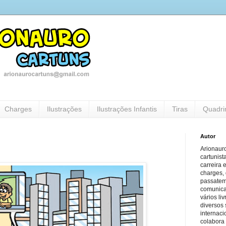
Charges
Ilustrações
Ilustrações Infantis
Tiras
Quadri
Autor
Arionauro
cartunist
carreira 
charges, 
passatem
comunicaç
vários li
diversos 
internaci
colabora 