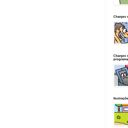
Charges 
Charges 
programa
Ilustraçõe