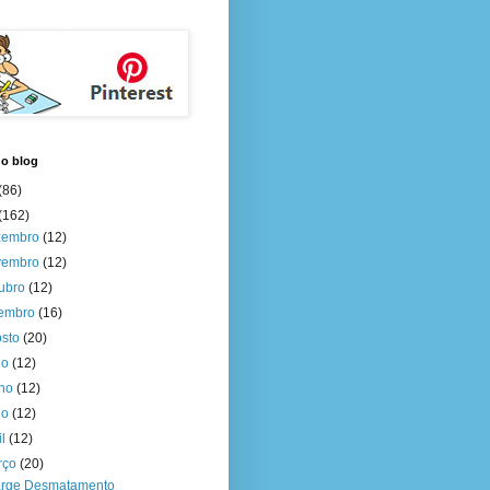
do blog
(86)
(162)
zembro
(12)
vembro
(12)
tubro
(12)
tembro
(16)
osto
(20)
ho
(12)
nho
(12)
io
(12)
il
(12)
rço
(20)
rge Desmatamento