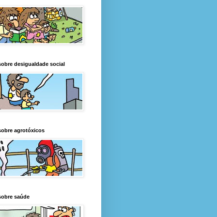
obre desigualdade social
obre agrotóxicos
sobre saúde