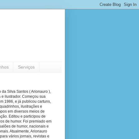
nhos
Serviços
 da Silva Santos ( Arionauro ),
a e ilustrador. Começou sua
em 1986, e já publicou cartuns,
quadrinhos, ilustrações e
pos em diversos meios de
ão. Editou e participou de
vros de humor. Foi premiado em
salões de humor, nacionais e
onais. Atualmente, Arionauro
para vários jornais, revistas e