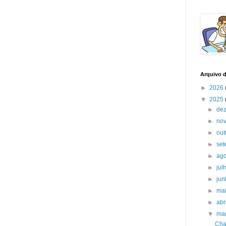
Arquivo 
►
2026
▼
2025
►
de
►
no
►
ou
►
se
►
ag
►
jul
►
ju
►
ma
►
abr
▼
ma
Cha