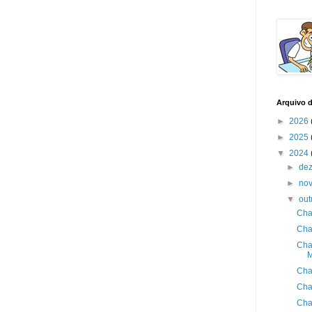
Arquivo 
►
2026
►
2025
▼
2024
►
de
►
no
▼
ou
Cha
Cha
Cha
Cha
Cha
Cha