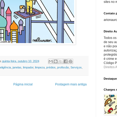
sites no
Contato 
arionaur
Direito Au
Todos os
de seu au
e não po
autorizaç
protegido
é crime e
s
quinta-feira, outubro 10, 2024
Código Pe
Direitos A
teligência
,
janelas
,
limpador
,
limpeza
,
prédios
,
profissão
,
Serviços
,
Destaque
Página inicial
Postagem mais antiga
Charges 