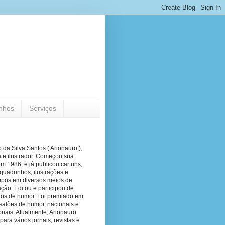
nhos
Serviços
 da Silva Santos ( Arionauro ),
a e ilustrador. Começou sua
em 1986, e já publicou cartuns,
quadrinhos, ilustrações e
pos em diversos meios de
ão. Editou e participou de
vros de humor. Foi premiado em
salões de humor, nacionais e
onais. Atualmente, Arionauro
para vários jornais, revistas e