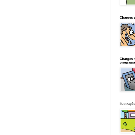
Charges 
Charges 
programa
Ilustraçõe