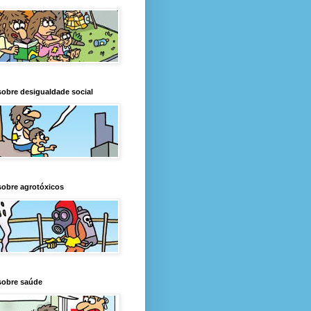
obre desigualdade social
obre agrotóxicos
sobre saúde