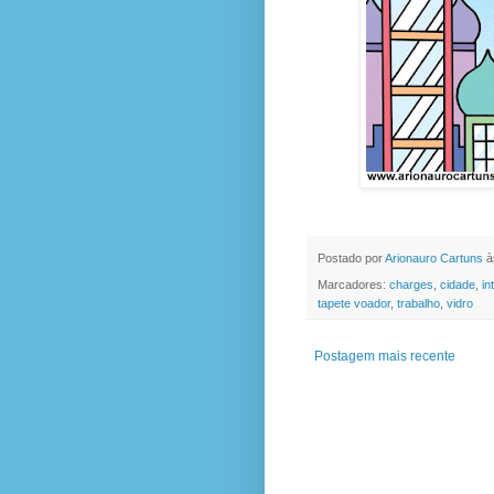
Postado por
Arionauro Cartuns
à
Marcadores:
charges
,
cidade
,
in
tapete voador
,
trabalho
,
vidro
Postagem mais recente