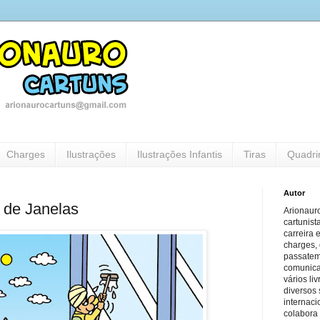
Charges
Ilustrações
Ilustrações Infantis
Tiras
Quadri
Autor
 de Janelas
Arionauro
cartunist
carreira 
charges, 
passatem
comunicaç
vários li
diversos 
internaci
colabora 