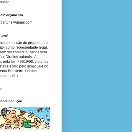
 mundo.
para orçamento
ocartuns@gmail.com
toral
 trabalhos são de propriedade
tor como representante legal,
dem ser comercializados sem
ão. Direitos autorais são
s pela lei nº 9610/98, violá-los
stabelecido pelo artigo 184 do
nal Brasileiro.
Lei dos
utorais (Br)
s
sobre poluição