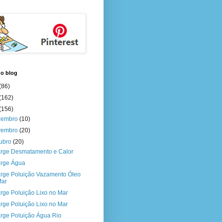
do blog
(86)
(162)
(156)
zembro
(10)
vembro
(20)
tubro
(20)
rge Desmatamento e Calor
rge Água
rge Poluição Vazamento Óleo
Mar
rge Poluição Lixo no Mar
rge Poluição Lixo no Mar
rge Poluição Água Rio