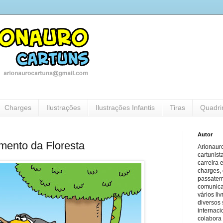
Charges
Ilustrações
Ilustrações Infantis
Tiras
Quadri
Autor
ento da Floresta
Arionauro
cartunist
carreira 
charges, 
passatem
comunicaç
vários li
diversos 
internaci
colabora 