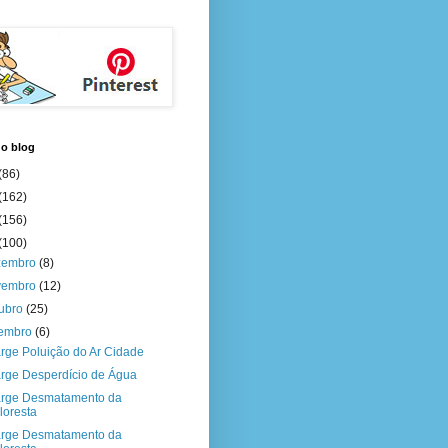
do blog
(86)
(162)
(156)
(100)
zembro
(8)
vembro
(12)
tubro
(25)
tembro
(6)
rge Poluição do Ar Cidade
rge Desperdício de Água
rge Desmatamento da
loresta
rge Desmatamento da