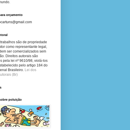
 mundo.
para orçamento
ocartuns@gmail.com
toral
 trabalhos são de propriedade
tor como representante legal,
dem ser comercializados sem
ão. Direitos autorais são
s pela lei nº 9610/98, violá-los
stabelecido pelo artigo 184 do
nal Brasileiro.
Lei dos
utorais (Br)
s
sobre poluição