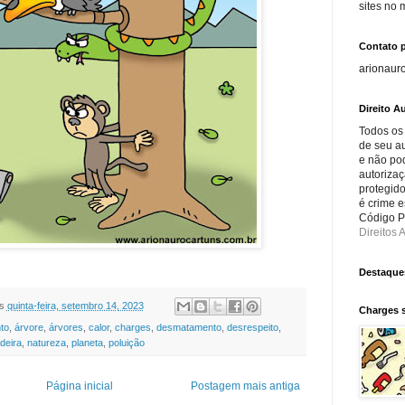
sites no
Contato 
arionaur
Direito Au
Todos os
de seu au
e não po
autorizaç
protegido
é crime e
Código Pe
Direitos A
Destaque
s
quinta-feira, setembro 14, 2023
Charges 
to
,
árvore
,
árvores
,
calor
,
charges
,
desmatamento
,
desrespeito
,
deira
,
natureza
,
planeta
,
poluição
Página inicial
Postagem mais antiga