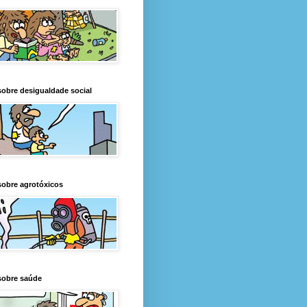
obre desigualdade social
obre agrotóxicos
sobre saúde