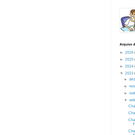
Arquivo 
►
2026
►
2025
►
2024
▼
2023
►
de
►
no
►
ou
▼
se
Cha
Cha
Cha
F
Cha