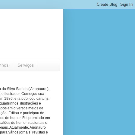
nhos
Serviços
 da Silva Santos ( Arionauro ),
a e ilustrador. Começou sua
em 1986, e já publicou cartuns,
quadrinhos, ilustrações e
pos em diversos meios de
ão. Editou e participou de
vros de humor. Foi premiado em
salões de humor, nacionais e
onais. Atualmente, Arionauro
para vários jornais, revistas e