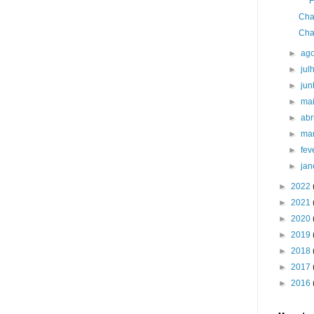
F
Cha
Cha
►
ag
►
jul
►
ju
►
ma
►
abr
►
ma
►
fev
►
jan
►
2022
►
2021
►
2020
►
2019
►
2018
►
2017
►
2016