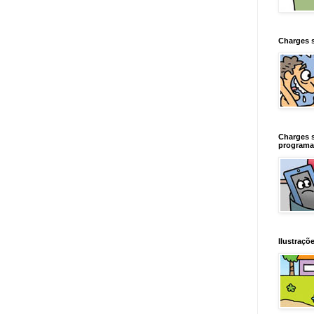
Charges 
Charges 
programa
Ilustraçõe