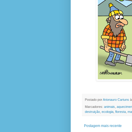
Postado por
Arionauro Cartuns
à
Marcadores:
animais
,
aquecimen
destruição
,
ecologia
,
floresta
,
ma
Postagem mais recente