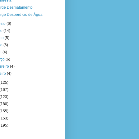
loresta
rge Desmatamento
rge Desperdício de Água
osto
(6)
ho
(14)
nho
(5)
io
(6)
il
(4)
rço
(6)
ereiro
(4)
eiro
(4)
(125)
(167)
(123)
(180)
(155)
(153)
(195)