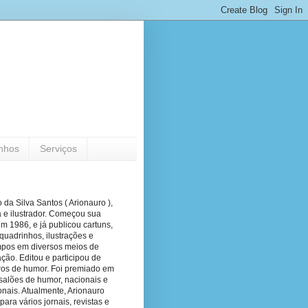
nhos
Serviços
 da Silva Santos ( Arionauro ),
a e ilustrador. Começou sua
em 1986, e já publicou cartuns,
quadrinhos, ilustrações e
pos em diversos meios de
ão. Editou e participou de
vros de humor. Foi premiado em
salões de humor, nacionais e
onais. Atualmente, Arionauro
para vários jornais, revistas e