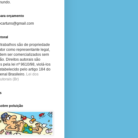
 mundo.
para orçamento
ocartuns@gmail.com
toral
 trabalhos são de propriedade
tor como representante legal,
dem ser comercializados sem
ão. Direitos autorais são
s pela lei nº 9610/98, violá-los
stabelecido pelo artigo 184 do
nal Brasileiro.
Lei dos
utorais (Br)
s
sobre poluição