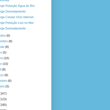
loresta
rge Poluição Água do Rio
rge Desmatamento
rge Celular Vício Internet
rge Poluição Lixo no Mar
rge Desmatamento
tubro
(6)
tembro
(8)
osto
(8)
ho
(5)
nho
(16)
io
(10)
il
(8)
rço
(8)
ereiro
(6)
eiro
(5)
(167)
(123)
(180)