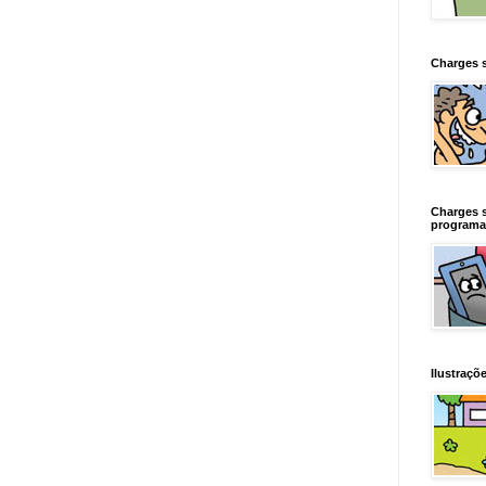
Charges 
Charges 
programa
Ilustraçõe