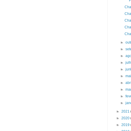
F
Cha
Cha
Cha
Cha
Cha
►
ou
►
se
►
ag
►
jul
►
ju
►
ma
►
abr
►
ma
►
fev
►
jan
►
2021
►
2020
►
2019