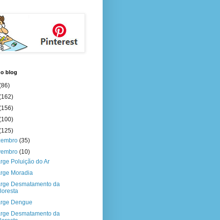
do blog
(86)
(162)
(156)
(100)
(125)
zembro
(35)
vembro
(10)
rge Poluição do Ar
rge Moradia
rge Desmatamento da
loresta
rge Dengue
rge Desmatamento da