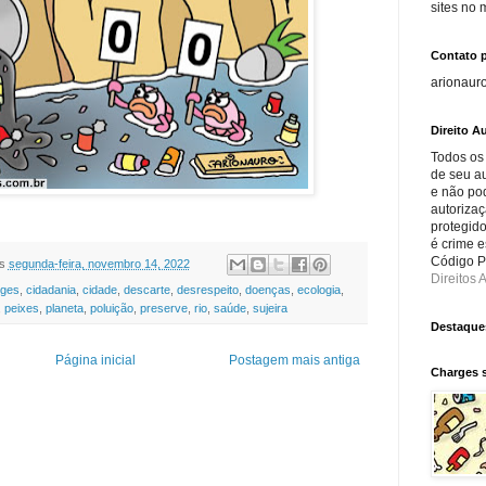
sites no
Contato 
arionaur
Direito Au
Todos os
de seu au
e não po
autorizaç
protegido
é crime e
Código Pe
s
segunda-feira, novembro 14, 2022
Direitos A
rges
,
cidadania
,
cidade
,
descarte
,
desrespeito
,
doenças
,
ecologia
,
,
peixes
,
planeta
,
poluição
,
preserve
,
rio
,
saúde
,
sujeira
Destaque
Página inicial
Postagem mais antiga
Charges 