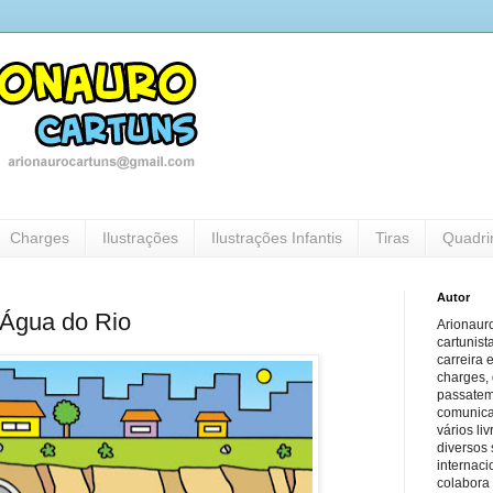
Charges
Ilustrações
Ilustrações Infantis
Tiras
Quadri
Autor
 Água do Rio
Arionauro
cartunist
carreira 
charges, 
passatem
comunicaç
vários li
diversos 
internaci
colabora 