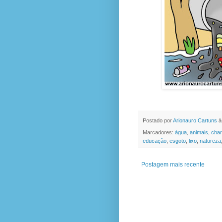
Postado por
Arionauro Cartuns
à
Marcadores:
água
,
animais
,
cha
educação
,
esgoto
,
lixo
,
natureza
Postagem mais recente