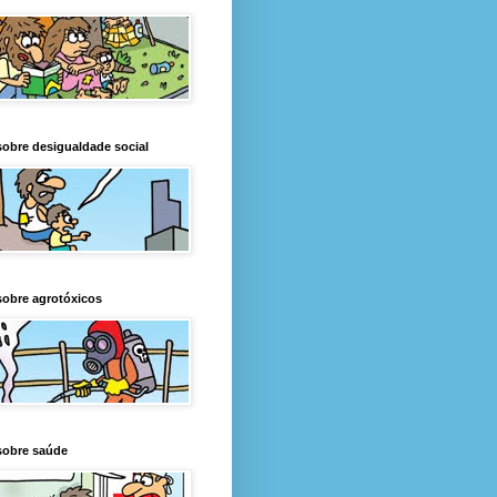
obre desigualdade social
obre agrotóxicos
sobre saúde