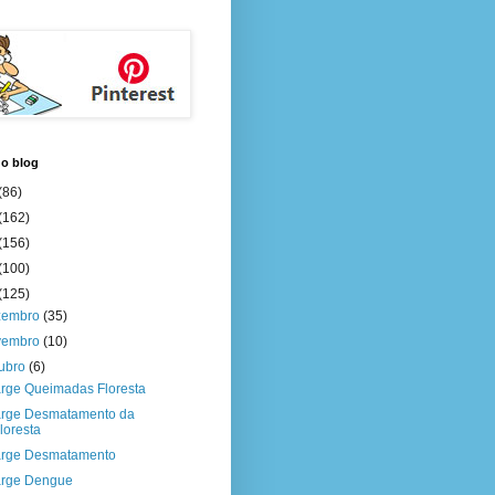
do blog
(86)
(162)
(156)
(100)
(125)
zembro
(35)
vembro
(10)
tubro
(6)
rge Queimadas Floresta
rge Desmatamento da
loresta
rge Desmatamento
rge Dengue