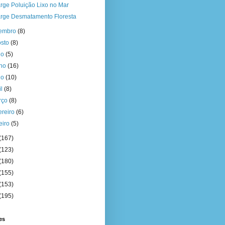
rge Poluição Lixo no Mar
rge Desmatamento Floresta
tembro
(8)
osto
(8)
ho
(5)
nho
(16)
io
(10)
il
(8)
rço
(8)
ereiro
(6)
eiro
(5)
(167)
(123)
(180)
(155)
(153)
(195)
es