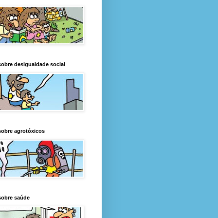
obre desigualdade social
obre agrotóxicos
sobre saúde