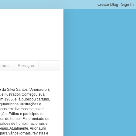
nhos
Serviços
 da Silva Santos ( Arionauro ),
a e ilustrador. Começou sua
em 1986, e já publicou cartuns,
quadrinhos, ilustrações e
pos em diversos meios de
ão. Editou e participou de
vros de humor. Foi premiado em
salões de humor, nacionais e
onais. Atualmente, Arionauro
para vários jornais, revistas e