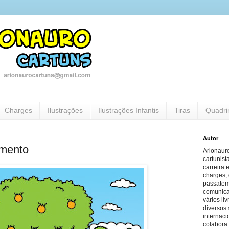
Charges
Ilustrações
Ilustrações Infantis
Tiras
Quadri
Autor
mento
Arionauro
cartunist
carreira 
charges, 
passatem
comunicaç
vários li
diversos 
internaci
colabora 