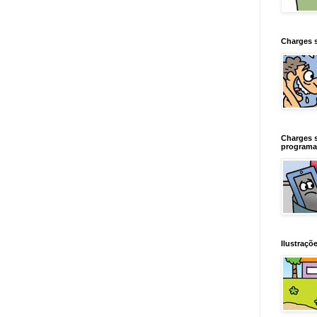
Charges 
Charges 
programa
Ilustraçõe