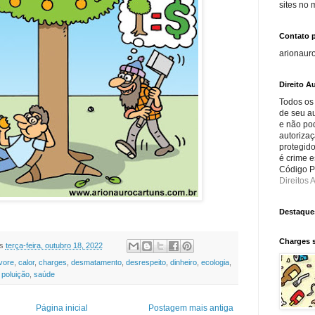
sites no
Contato 
arionaur
Direito Au
Todos os
de seu au
e não po
autorizaç
protegido
é crime e
Código Pe
Direitos A
Destaque
Charges 
s
terça-feira, outubro 18, 2022
vore
,
calor
,
charges
,
desmatamento
,
desrespeito
,
dinheiro
,
ecologia
,
,
poluição
,
saúde
Página inicial
Postagem mais antiga