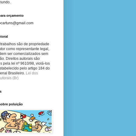
 mundo.
para orçamento
ocartuns@gmail.com
toral
 trabalhos são de propriedade
tor como representante legal,
dem ser comercializados sem
ão. Direitos autorais são
s pela lei nº 9610/98, violá-los
stabelecido pelo artigo 184 do
nal Brasileiro.
Lei dos
utorais (Br)
s
sobre poluição