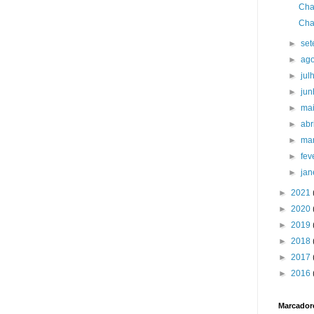
Cha
Cha
►
se
►
ag
►
jul
►
ju
►
ma
►
abr
►
ma
►
fev
►
jan
►
2021
►
2020
►
2019
►
2018
►
2017
►
2016
Marcador