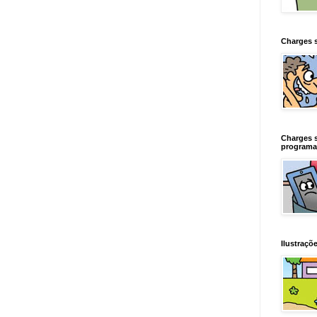
Charges 
Charges 
programa
Ilustraçõe