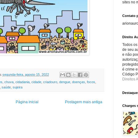
sites no
Contato 
arionaur
Direito Au
Todos os
de seu au
e não po
autorizaç
protegido
é crime e
Código Pe
s
segunda-feira, agosto 15, 2022
Direitos A
es
,
chuva
,
cidadania
,
cidade
,
criadouro
,
dengue
,
doenças
,
focos
,
,
saúde
,
sujeira
Destaque
Página inicial
Postagem mais antiga
Charges 