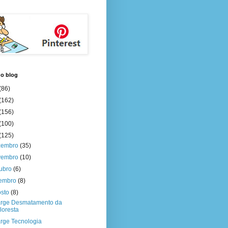
do blog
(86)
(162)
(156)
(100)
(125)
zembro
(35)
vembro
(10)
tubro
(6)
tembro
(8)
osto
(8)
rge Desmatamento da
loresta
rge Tecnologia