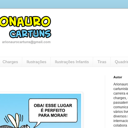
Charges
Ilustrações
Ilustrações Infantis
Tiras
Quadri
Autor
Arionauro
cartunist
carreira 
charges, 
passatem
comunicaç
vários li
diversos 
internaci
colabora 