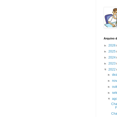
Arquivo 
►
2026
►
2025
►
2024
►
2023
▼
2022
►
de
►
no
►
ou
►
se
▼
ag
Cha
F
Cha