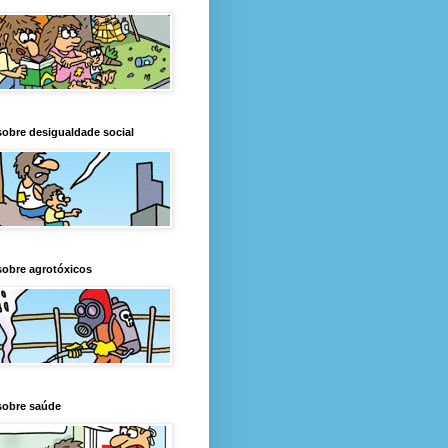
obre desigualdade social
obre agrotóxicos
sobre saúde