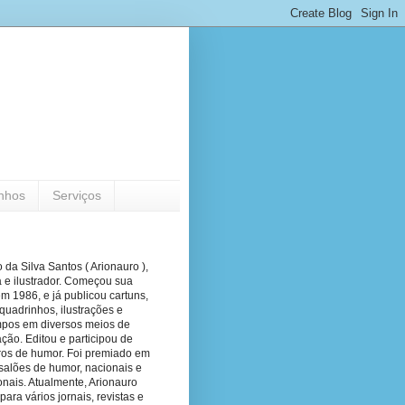
nhos
Serviços
 da Silva Santos ( Arionauro ),
a e ilustrador. Começou sua
em 1986, e já publicou cartuns,
quadrinhos, ilustrações e
pos em diversos meios de
ão. Editou e participou de
vros de humor. Foi premiado em
salões de humor, nacionais e
onais. Atualmente, Arionauro
para vários jornais, revistas e