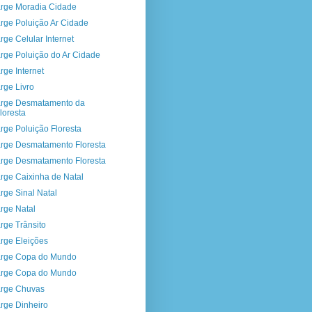
rge Moradia Cidade
rge Poluição Ar Cidade
rge Celular Internet
rge Poluição do Ar Cidade
rge Internet
rge Livro
rge Desmatamento da
loresta
rge Poluição Floresta
rge Desmatamento Floresta
rge Desmatamento Floresta
rge Caixinha de Natal
rge Sinal Natal
rge Natal
rge Trânsito
rge Eleições
rge Copa do Mundo
rge Copa do Mundo
rge Chuvas
rge Dinheiro