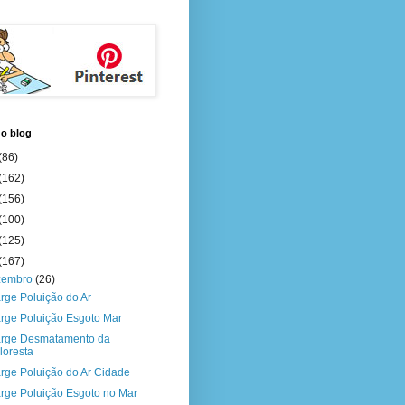
do blog
(86)
(162)
(156)
(100)
(125)
(167)
zembro
(26)
rge Poluição do Ar
rge Poluição Esgoto Mar
rge Desmatamento da
loresta
rge Poluição do Ar Cidade
rge Poluição Esgoto no Mar