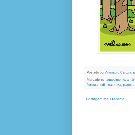
Postado por
Arionauro Cartuns
à
Marcadores:
aquecimento
,
ar
,
ár
floresta
,
índio
,
natureza
,
planeta
Postagem mais recente