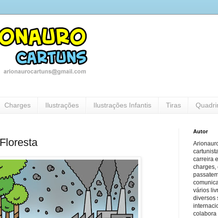
Charges
Ilustrações
Ilustrações Infantis
Tiras
Quadri
Autor
Floresta
Arionauro
cartunist
carreira 
charges, 
passatem
comunicaç
vários li
diversos 
internaci
colabora 