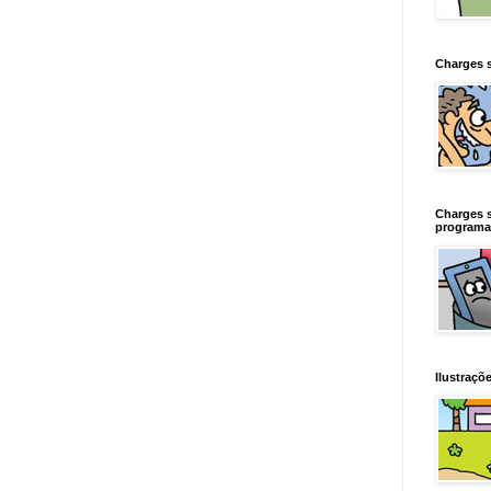
Charges 
Charges 
programa
Ilustraçõe