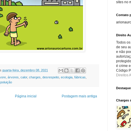
sites no
Contato 
arionaur
Direito Au
Todos os
de seu au
e não po
autorizaç
protegido
é crime e
s
quarta-feira, dezembro 08, 2021
Código Pe
Direitos A
vore
,
árvores
,
calor
,
charges
,
desrespeito
,
ecologia
,
fábricas
,
,
poluição
Destaque
Página inicial
Postagem mais antiga
Charges 