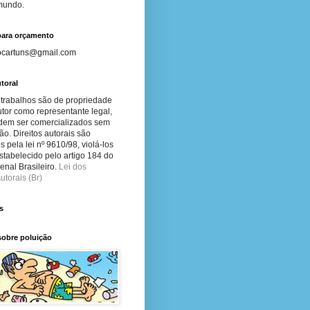
 mundo.
para orçamento
ocartuns@gmail.com
toral
 trabalhos são de propriedade
tor como representante legal,
dem ser comercializados sem
ão. Direitos autorais são
s pela lei nº 9610/98, violá-los
stabelecido pelo artigo 184 do
nal Brasileiro.
Lei dos
utorais (Br)
s
sobre poluição