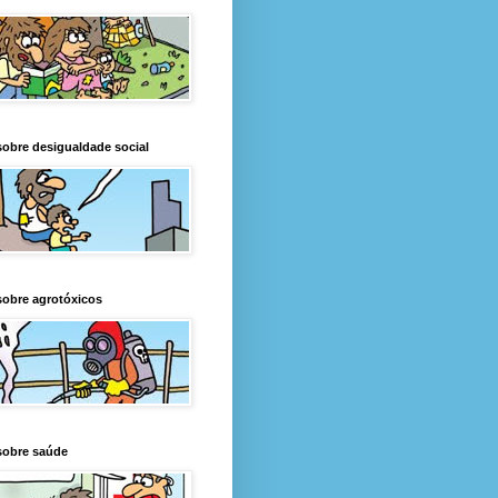
obre desigualdade social
obre agrotóxicos
sobre saúde