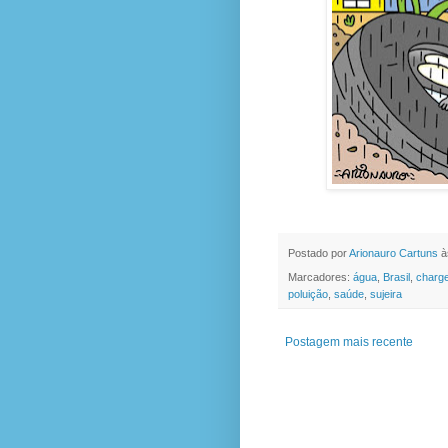
Postado por
Arionauro Cartuns
à
Marcadores:
água
,
Brasil
,
charg
poluição
,
saúde
,
sujeira
Postagem mais recente