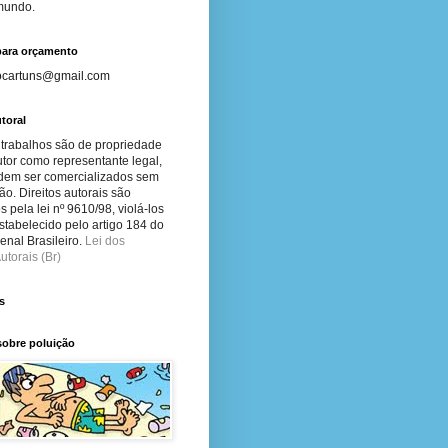
 mundo.
para orçamento
ocartuns@gmail.com
toral
 trabalhos são de propriedade
tor como representante legal,
dem ser comercializados sem
ão. Direitos autorais são
s pela lei nº 9610/98, violá-los
stabelecido pelo artigo 184 do
nal Brasileiro.
Lei dos
utorais (Br)
s
sobre poluição