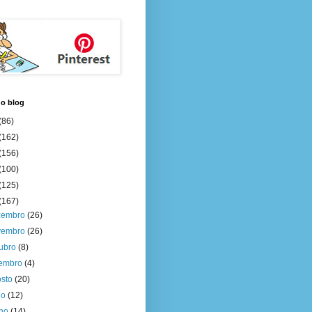
do blog
(86)
(162)
(156)
(100)
(125)
(167)
zembro
(26)
vembro
(26)
tubro
(8)
tembro
(4)
osto
(20)
ho
(12)
nho
(14)