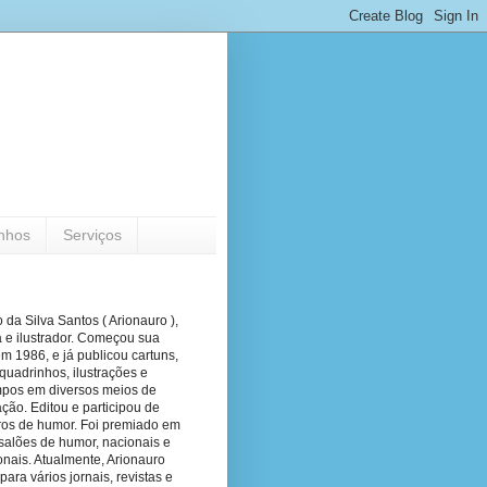
nhos
Serviços
 da Silva Santos ( Arionauro ),
a e ilustrador. Começou sua
em 1986, e já publicou cartuns,
quadrinhos, ilustrações e
pos em diversos meios de
ão. Editou e participou de
vros de humor. Foi premiado em
salões de humor, nacionais e
onais. Atualmente, Arionauro
para vários jornais, revistas e