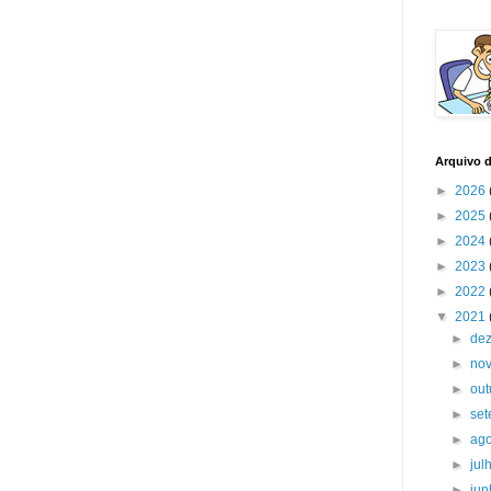
Arquivo 
►
2026
►
2025
►
2024
►
2023
►
2022
▼
2021
►
de
►
no
►
ou
►
se
►
ag
►
jul
►
ju