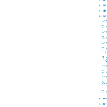
►
ma
►
abr
▼
ma
Cha
Cha
Cha
Qua
Cha
Cha
F
Qua
Cha
Cha
Cha
Qua
T
Cha
►
fev
►
jan