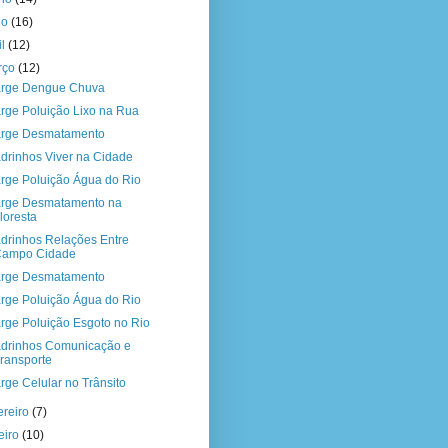
io
(16)
il
(12)
rço
(12)
rge Dengue Chuva
rge Poluição Lixo na Rua
rge Desmatamento
drinhos Viver na Cidade
rge Poluição Água do Rio
rge Desmatamento na
loresta
drinhos Relações Entre
Campo Cidade
rge Desmatamento
rge Poluição Água do Rio
rge Poluição Esgoto no Rio
drinhos Comunicação e
ransporte
rge Celular no Trânsito
ereiro
(7)
eiro
(10)