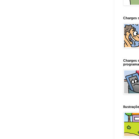
Charges 
Charges 
programa
Ilustraçõe