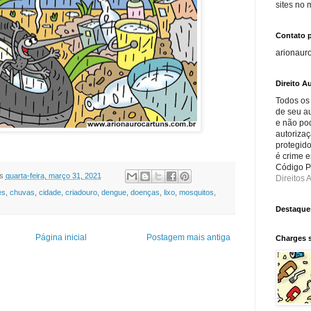
sites no
Contato 
arionaur
Direito Au
Todos os
de seu au
e não po
autorizaç
protegido
é crime e
Código Pe
s
quarta-feira, março 31, 2021
Direitos A
es
,
chuvas
,
cidade
,
criadouro
,
dengue
,
doenças
,
lixo
,
mosquitos
,
Destaque
Página inicial
Postagem mais antiga
Charges 