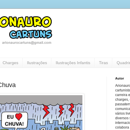
Charges
Ilustrações
Ilustrações Infantis
Tiras
Quadri
Autor
Chuva
Arionauro
cartunist
carreira 
charges, 
passatem
comunicaç
vários li
diversos 
internaci
colabora 