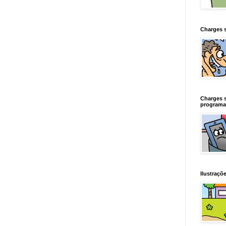
Charges 
Charges 
programa
Ilustraçõe