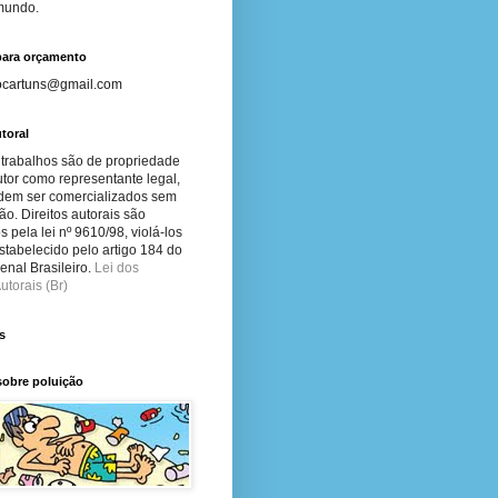
 mundo.
para orçamento
ocartuns@gmail.com
toral
 trabalhos são de propriedade
tor como representante legal,
dem ser comercializados sem
ão. Direitos autorais são
s pela lei nº 9610/98, violá-los
stabelecido pelo artigo 184 do
nal Brasileiro.
Lei dos
utorais (Br)
s
sobre poluição