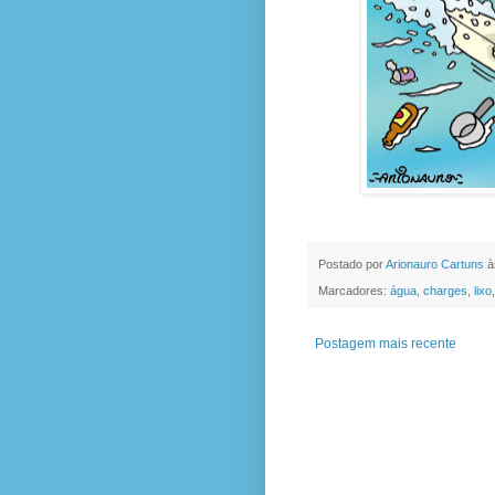
Postado por
Arionauro Cartuns
à
Marcadores:
água
,
charges
,
lixo
Postagem mais recente