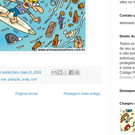
sites no
Contato 
arionaur
Direito Au
Todos os
de seu au
e não po
autorizaç
protegido
é crime e
s
quinta-feira, maio 23, 2019
Código Pe
Direitos A
,
mar
,
poluição
,
praia
,
surf
Destaque
Página inicial
Postagem mais antiga
Charges 