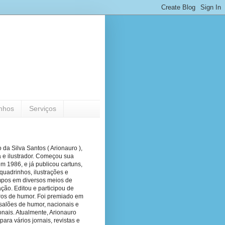
nhos
Serviços
 da Silva Santos ( Arionauro ),
a e ilustrador. Começou sua
em 1986, e já publicou cartuns,
quadrinhos, ilustrações e
pos em diversos meios de
ão. Editou e participou de
vros de humor. Foi premiado em
salões de humor, nacionais e
onais. Atualmente, Arionauro
para vários jornais, revistas e