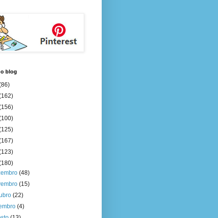
do blog
(86)
(162)
(156)
(100)
(125)
(167)
(123)
(180)
zembro
(48)
vembro
(15)
tubro
(22)
tembro
(4)
osto
(13)