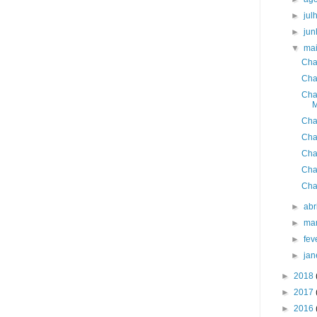
►
jul
►
ju
▼
ma
Cha
Cha
Cha
M
Cha
Cha
Cha
Cha
Cha
►
abr
►
ma
►
fev
►
jan
►
2018
►
2017
►
2016