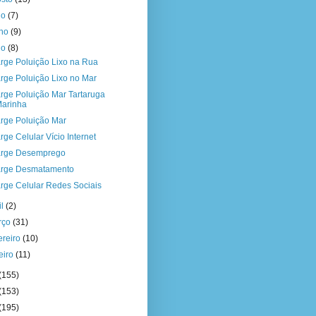
ho
(7)
nho
(9)
io
(8)
rge Poluição Lixo na Rua
rge Poluição Lixo no Mar
rge Poluição Mar Tartaruga
arinha
rge Poluição Mar
rge Celular Vício Internet
rge Desemprego
rge Desmatamento
rge Celular Redes Sociais
il
(2)
rço
(31)
ereiro
(10)
eiro
(11)
(155)
(153)
(195)