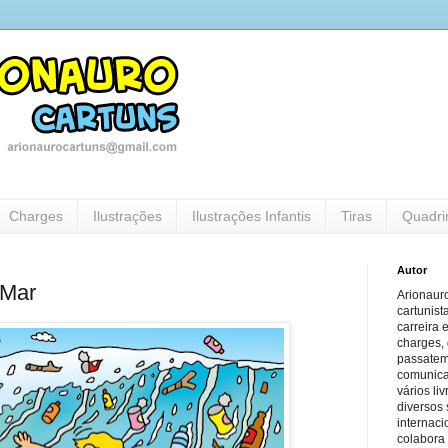
Charges
Ilustrações
Ilustrações Infantis
Tiras
Quadri
Autor
 Mar
Arionauro
cartunist
carreira 
charges, 
passatem
comunicaç
vários li
diversos 
internaci
colabora 