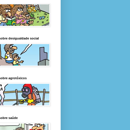
obre desigualdade social
obre agrotóxicos
sobre saúde