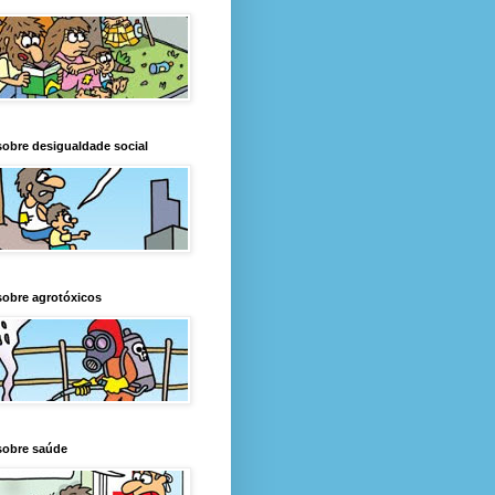
obre desigualdade social
obre agrotóxicos
sobre saúde