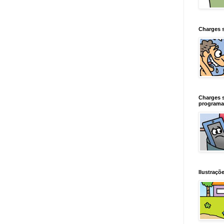
Charges 
Charges 
programa
Ilustraçõe