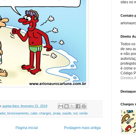
sites no
Contato 
arionaur
Direito Au
Todos os
de seu au
e não po
autorizaç
protegido
é crime e
Código Pe
Direitos A
Destaque
Charges 
s
quinta-feira, fevereiro 21, 2019
ador
,
bronzeamento
,
calor
,
charges
,
praia
,
saúde
,
sol
,
verão
Página inicial
Postagem mais antiga