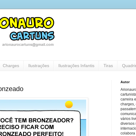
Charges
Ilustrações
Ilustrações Infantis
Tiras
Quadri
Autor
onzeado
Arionauro
cartunist
carreira 
charges, 
passatem
comunicaç
vários li
diversos 
internaci
colabora 