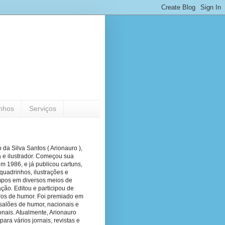
nhos
Serviços
 da Silva Santos ( Arionauro ),
a e ilustrador. Começou sua
em 1986, e já publicou cartuns,
quadrinhos, ilustrações e
pos em diversos meios de
ão. Editou e participou de
vros de humor. Foi premiado em
salões de humor, nacionais e
onais. Atualmente, Arionauro
para vários jornais, revistas e