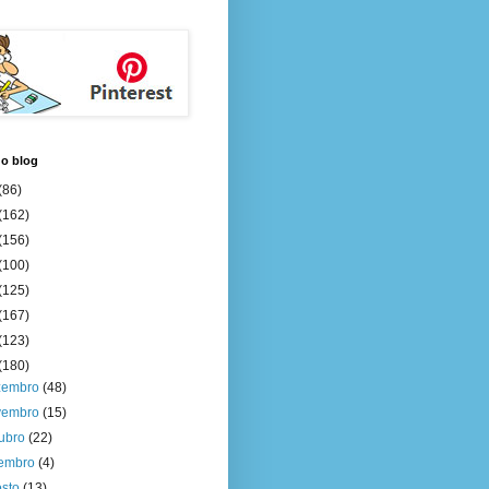
do blog
(86)
(162)
(156)
(100)
(125)
(167)
(123)
(180)
zembro
(48)
vembro
(15)
tubro
(22)
tembro
(4)
osto
(13)