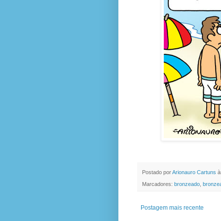
Postado por
Arionauro Cartuns
à
Marcadores:
bronzeado
,
bronze
Postagem mais recente