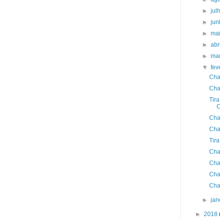
►
jul
►
ju
►
ma
►
abr
►
ma
▼
fev
Cha
Cha
Tir
C
Cha
Cha
Tir
Cha
Cha
Cha
Cha
►
jan
►
2018