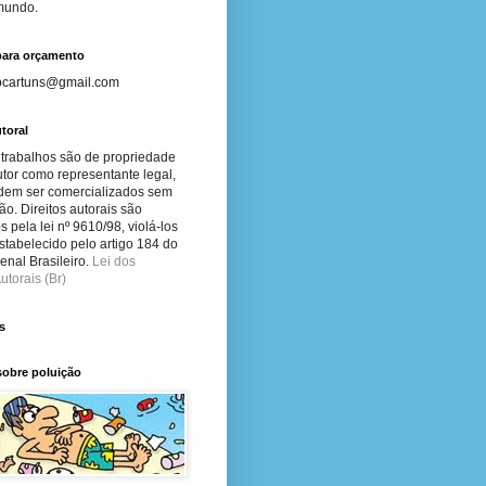
 mundo.
para orçamento
ocartuns@gmail.com
toral
 trabalhos são de propriedade
tor como representante legal,
dem ser comercializados sem
ão. Direitos autorais são
s pela lei nº 9610/98, violá-los
stabelecido pelo artigo 184 do
nal Brasileiro.
Lei dos
utorais (Br)
s
sobre poluição