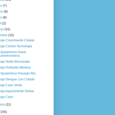
ho
(7)
nho
(9)
io
(8)
il
(2)
rço
(31)
ereiro
(10)
rge Crescimento Cidade
rge Celular Tecnologia
a Quadrinhos Greve
aminhoneiros
rge Verão Bronzeado
rge Profissão Bikeboy
a Quadrinhos Poluição Rio
rge Dengue Lixo Cidade
rge Calor Verão
rge Aquecimento Global
rge Calor
eiro
(11)
(155)