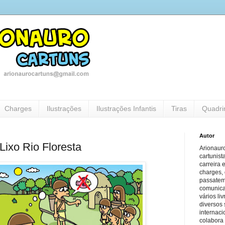
Charges
Ilustrações
Ilustrações Infantis
Tiras
Quadri
Autor
Lixo Rio Floresta
Arionauro
cartunist
carreira 
charges, 
passatem
comunicaç
vários li
diversos 
internaci
colabora 