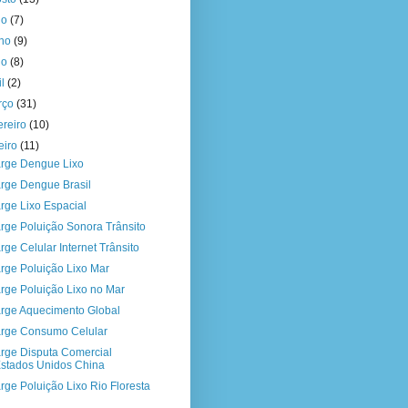
ho
(7)
nho
(9)
io
(8)
il
(2)
rço
(31)
ereiro
(10)
eiro
(11)
rge Dengue Lixo
rge Dengue Brasil
rge Lixo Espacial
rge Poluição Sonora Trânsito
rge Celular Internet Trânsito
rge Poluição Lixo Mar
rge Poluição Lixo no Mar
rge Aquecimento Global
rge Consumo Celular
rge Disputa Comercial
stados Unidos China
rge Poluição Lixo Rio Floresta