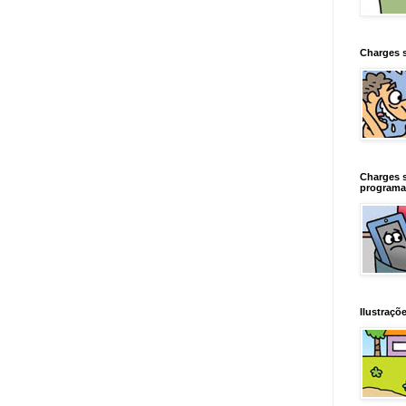
Charges 
Charges 
programa
Ilustraçõe