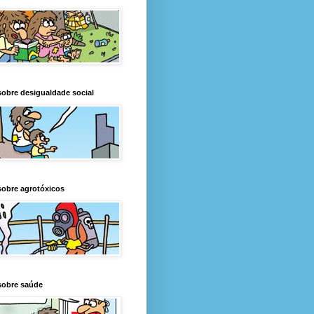
obre desigualdade social
obre agrotóxicos
sobre saúde