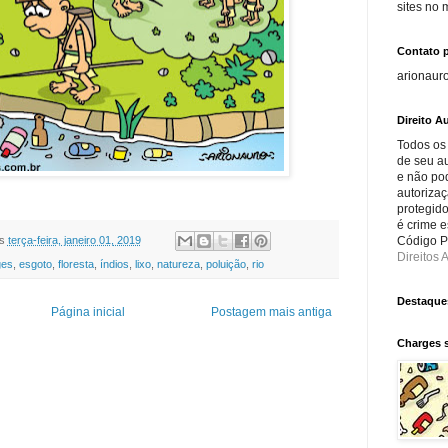
sites no
Contato 
arionaur
Direito Au
Todos os
de seu au
e não po
autorizaç
protegido
é crime e
s
terça-feira, janeiro 01, 2019
Código Pe
Direitos A
ges
,
esgoto
,
floresta
,
índios
,
lixo
,
natureza
,
poluição
,
rio
Destaque
Página inicial
Postagem mais antiga
Charges 