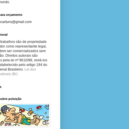
 mundo.
para orçamento
ocartuns@gmail.com
toral
 trabalhos são de propriedade
tor como representante legal,
dem ser comercializados sem
ão. Direitos autorais são
s pela lei nº 9610/98, violá-los
stabelecido pelo artigo 184 do
nal Brasileiro.
Lei dos
utorais (Br)
s
sobre poluição