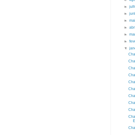
►
jul
►
ju
►
ma
►
abr
►
ma
►
fev
▼
jan
Cha
Cha
Cha
Cha
Cha
Cha
Cha
Cha
Cha
Cha
E
Cha