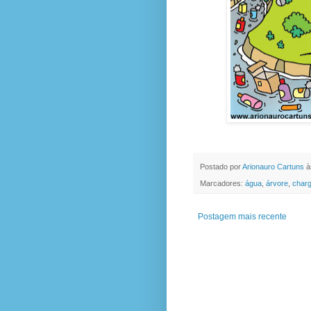
Postado por
Arionauro Cartuns
à
Marcadores:
água
,
árvore
,
char
Postagem mais recente