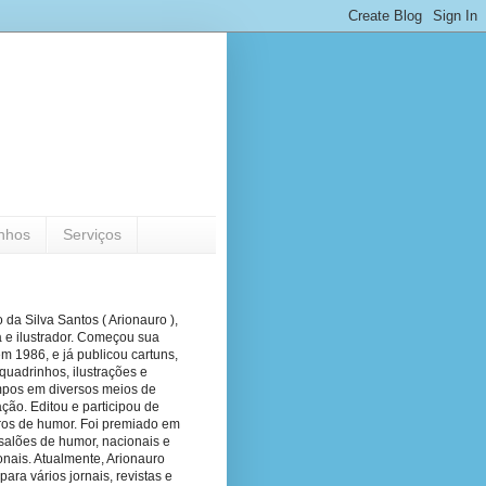
nhos
Serviços
 da Silva Santos ( Arionauro ),
a e ilustrador. Começou sua
em 1986, e já publicou cartuns,
quadrinhos, ilustrações e
pos em diversos meios de
ão. Editou e participou de
vros de humor. Foi premiado em
salões de humor, nacionais e
onais. Atualmente, Arionauro
para vários jornais, revistas e