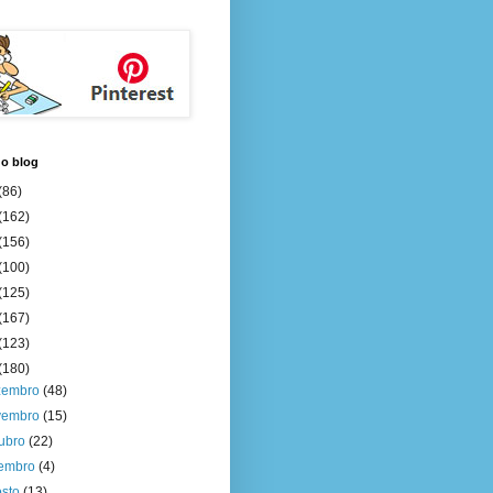
do blog
(86)
(162)
(156)
(100)
(125)
(167)
(123)
(180)
zembro
(48)
vembro
(15)
tubro
(22)
tembro
(4)
osto
(13)