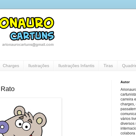
Charges
Ilustrações
Ilustrações Infantis
Tiras
Quadri
Autor
l Rato
Arionauro
cartunist
carreira 
charges, 
passatem
comunicaç
vários li
diversos 
internaci
colabora 