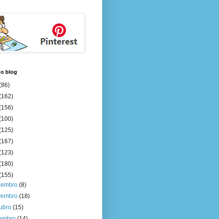
do blog
(86)
(162)
(156)
(100)
(125)
(167)
(123)
(180)
(155)
zembro
(8)
vembro
(18)
tubro
(15)
tembro
(14)