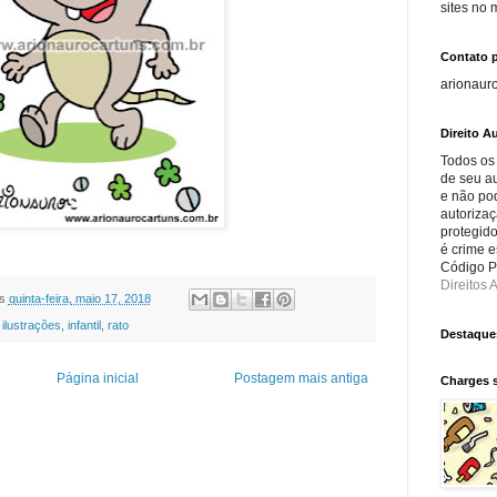
sites no
Contato 
arionaur
Direito Au
Todos os
de seu au
e não po
autorizaç
protegido
é crime e
Código Pe
Direitos A
s
quinta-feira, maio 17, 2018
,
ilustrações
,
infantil
,
rato
Destaque
Página inicial
Postagem mais antiga
Charges 