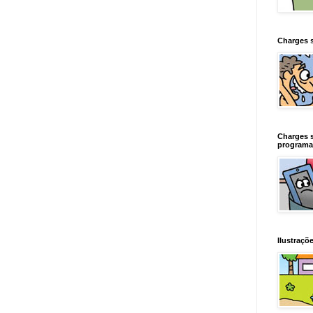
Charges 
Charges 
programa
Ilustraçõe