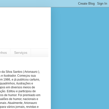
nhos
Serviços
 da Silva Santos ( Arionauro ),
a e ilustrador. Começou sua
em 1986, e já publicou cartuns,
quadrinhos, ilustrações e
pos em diversos meios de
ão. Editou e participou de
vros de humor. Foi premiado em
salões de humor, nacionais e
onais. Atualmente, Arionauro
para vários jornais, revistas e