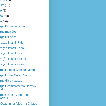
osto
(16)
ho
(9)
nho
(23)
io
(16)
rge Desmatamento
rge Eleições
rge Dinheiro
tração Infantil Rato
tração Infantil Lobo
tração Infantil Urso
tração Infantil Criança
tração Infantil Corvo
rge Futebol Copa do Mundo
rge Fórum Social Mundial
rge Globalização
rge Desmatamento Floresta
alor
rge Celular Vício Redes
ociais
a Quadrinhos Viver na Cidade