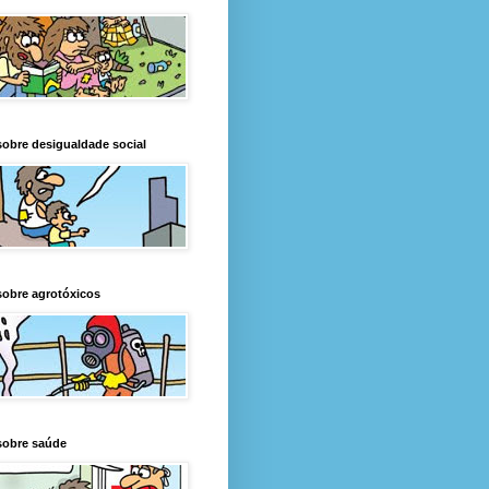
obre desigualdade social
obre agrotóxicos
sobre saúde