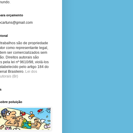
 mundo.
para orçamento
ocartuns@gmail.com
toral
 trabalhos são de propriedade
tor como representante legal,
dem ser comercializados sem
ão. Direitos autorais são
s pela lei nº 9610/98, violá-los
stabelecido pelo artigo 184 do
nal Brasileiro.
Lei dos
utorais (Br)
s
sobre poluição