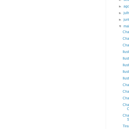
►
ag
►
jul
►
ju
▼
ma
Cha
Cha
Cha
Ilus
Ilus
Ilus
Ilus
Ilus
Cha
Cha
Cha
Cha
C
Cha
S
Tir