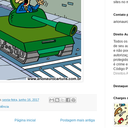
sites no
Contato 
arionaur
Direito Au
Todos os
de seu au
e não po
autorizaç
protegido
é crime e
Código Pe
Direitos A
Destaque
Charges 
s
sexta-feira, junho 16, 2017
olência
Página inicial
Postagem mais antiga