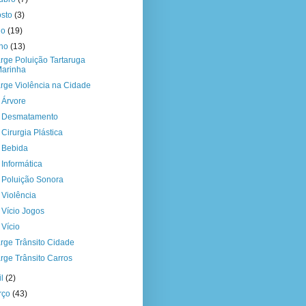
osto
(3)
ho
(19)
nho
(13)
rge Poluição Tartaruga
arinha
rge Violência na Cidade
a Árvore
a Desmatamento
 Cirurgia Plástica
a Bebida
 Informática
a Poluição Sonora
 Violência
a Vício Jogos
 Vício
rge Trânsito Cidade
rge Trânsito Carros
il
(2)
rço
(43)