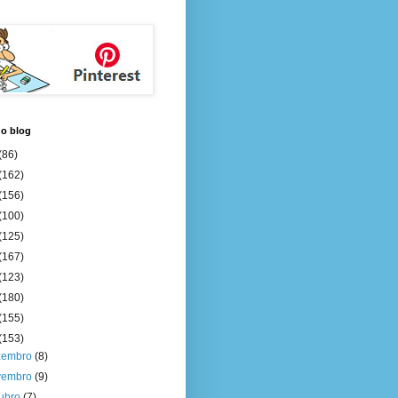
do blog
(86)
(162)
(156)
(100)
(125)
(167)
(123)
(180)
(155)
(153)
zembro
(8)
vembro
(9)
tubro
(7)