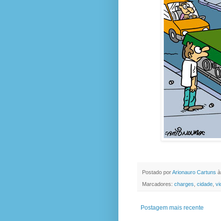
Postado por
Arionauro Cartuns
à
Marcadores:
charges
,
cidade
,
vi
Postagem mais recente