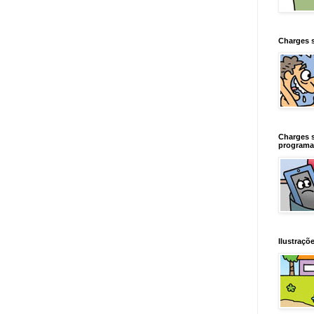
Charges 
Charges 
programa
Ilustraçõe