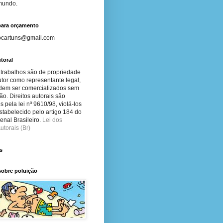
 mundo.
para orçamento
ocartuns@gmail.com
toral
 trabalhos são de propriedade
tor como representante legal,
dem ser comercializados sem
ão. Direitos autorais são
s pela lei nº 9610/98, violá-los
stabelecido pelo artigo 184 do
nal Brasileiro.
Lei dos
utorais (Br)
s
sobre poluição