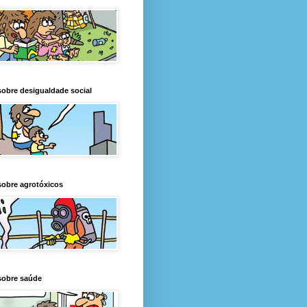
obre desigualdade social
obre agrotóxicos
sobre saúde