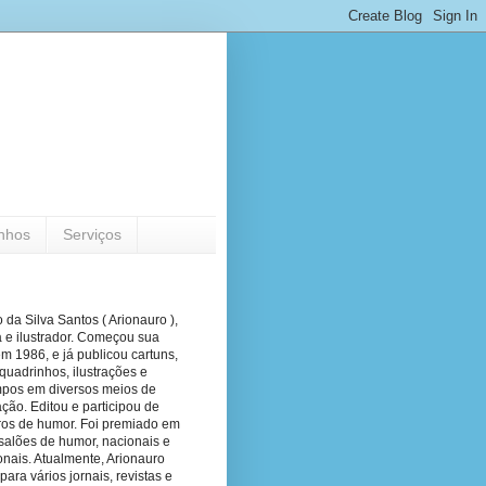
nhos
Serviços
 da Silva Santos ( Arionauro ),
a e ilustrador. Começou sua
em 1986, e já publicou cartuns,
quadrinhos, ilustrações e
pos em diversos meios de
ão. Editou e participou de
vros de humor. Foi premiado em
salões de humor, nacionais e
onais. Atualmente, Arionauro
para vários jornais, revistas e