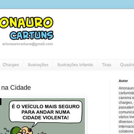
Charges
Ilustrações
Ilustrações Infantis
Tiras
Quadri
Autor
 na Cidade
Arionauro
cartunist
carreira 
charges, 
passatem
comunicaç
vários li
diversos 
internaci
colabora 